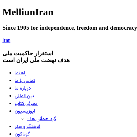
Melliun
Iran
Since 1905 for
independence
,
freedom
and
democrac
Iran
استقرار
حاکميت ملی
هدف نهضت ملی ایران است
راهنما
تماس با ما
درباره ما
بین المللی
معرفی کتاب
اپوزیسیون
- گرد همآئی ها
فرهنگ و هنر
گوناگون