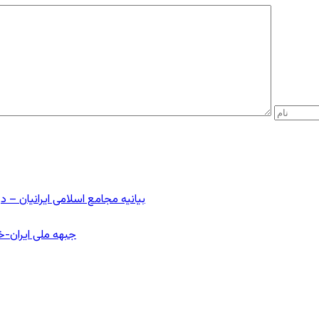
بیانیه مجامع اسلامی ایرانیان 
جبهه ملی ایران-خا