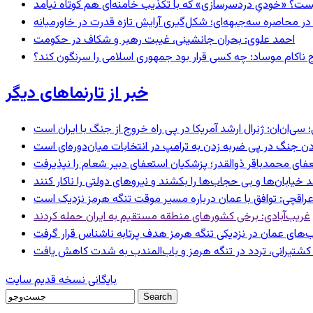
ست؟ «خودیِ دردسرسازی» که با تکذیب خامنه‌ای هم کوتاه نیامد
در محاصره سه‌جبهه‌ای؛ شکل‌گیری آرایش تازه قدرت در خاورمیانه
احمد علوی: بحران جانشینی، غیبت رهبر و شکاف در حکومت
 ناکام موساد: چه کسی قرار بود جمهوری اسلامی را سرنگون کند؟
خبر از تارنماهای دیگر
‌ان: ژنرال ارشد آمریکا در پی راه خروج از جنگ با ایران است
ردن جنگ در پی ضربه زدن به ترامپ در انتخابات میان‌دوره‌ای است
عفای محمدباقر ذوالقدر؛ پزشکیان استعفای دبیر شعام را نپذیرفت
راقچی: توافق با عمان درباره مسیر موقت تنگه هرمز نزدیک است
غریب‌آبادی: برخی کشورهای منطقه مستقیم به ایران حمله کردند
‌های عمان در نزدیکی تنگه هرمز هدف پرتابه ناشناس قرار گرفت
ای کشتیرانی، تردد در تنگه هرمز و باب‌المندب به شدت کاهش یافت
بایگانی نسخه قدیم سایت