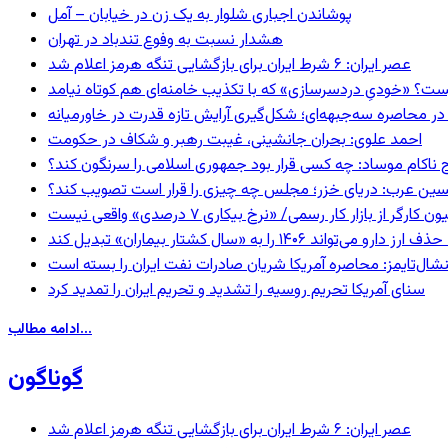
پوشاندن اجباری شلوار به یک زن در خیابان – آمل
هشدار نسبت به وفوع تندباد در تهران
عصر ایران: ۶ شرط ایران برای بازگشایی تنگه هرمز اعلام شد
ست؟ «خودیِ دردسرسازی» که با تکذیب خامنه‌ای هم کوتاه نیامد
در محاصره سه‌جبهه‌ای؛ شکل‌گیری آرایش تازه قدرت در خاورمیانه
احمد علوی: بحران جانشینی، غیبت رهبر و شکاف در حکومت
 ناکام موساد: چه کسی قرار بود جمهوری اسلامی را سرنگون کند؟
ین عرب: دریای خزر؛ مجلس چه چیزی را قرار است تصویب کند؟
گر از بازار کار رسمی/ «نرخ بیکاری ۷ درصدی» واقعی نیست
ا به «سال کشتار بیماران» تبدیل کند
شال‌تایمز: محاصره آمریکا شریان صادرات نفت ایران را بسته است
سنای آمریکا تحریم روسیه را تشدید و تحریم ایران را تمدید کرد
ادامه مطالب...
گوناگون
عصر ایران: ۶ شرط ایران برای بازگشایی تنگه هرمز اعلام شد