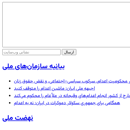
بیانیه سازمان‌های ملی
– در محکومیت اعدام، سرکوب سیاسی–اجتماعی، و نقض حقوق زنان
جبهه ملی ایران: ماشین اعدام را متوقف کنید!
رج از کشور انجام اعدام‌های وقیحانه در ملأِعام را محکوم می‌کند
همگامی برای جمهوری سکولار دموکرات در ایران: نه به اعدام
نهضت ملی