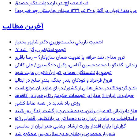
ضیاء مصباح: در باره دولت دکتر مصدق
 ۱۳۳۱ میدان بهارستان چه خبر بود؟
آخرین مطالب
اهمیتِ تاریخیِ نخست‌وزیریِ دکتر شاپور بختیار
۷ تجمع اعتراضی برگزار شد
ترور مداح، نقد خرافه یا تقویت همان سازوکار؟ – رضا باقری
ندانی؛ گفتگو با محمدحسین آقاسی، وکیل دادگستری/ علی کلائی
تجمع بازنشستگان هما در تهران/ قانون رعایت شود
فروغ فرخزاد و کودکانِ بندرِ جنگ، بندرِ صلح در ایتالیا
اد و گردوخاک در بخش‌هایی از کشور/ دریای مازندران مواج است
حجاب در ایران؛ از مدارا در تجمعات حکومتی تا برخورد در کافه‌ها
وزش باد شدید در همه نقاط کشور
ق؛ ایرانیانی که میان رفتن، دیده شدن و بازگشت زندگی می‌کنند
ده اعتراضات دی‌ماه در زندان یزد؛ ده‌ها تن در بلاتکلیفی قضایی
گزارش| پایان اقتدار وزارت ارشاد؛ رهایی هنر ایران از سانسور
شهریار محمدی بریمانلو به دو سال حبس محکوم شد