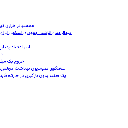
محمدباقر خرازی کی
عبدالرحمن الراشد: جمهوری اسلامی ایران 
ناصر اعتمادی: طرح
حس
خروج یک میلیون کار
سخنگوی کمیسیون بهداشت مجلس: حذف ارز دارو می‌تواند ۱۴۰۶ ر
یک هفته بدون بارگیری در خارک؛ فاینن