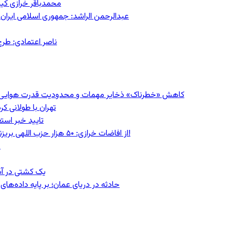
محمدباقر خرازی کی
عبدالرحمن الراشد: جمهوری اسلامی ایران 
ناصر اعتمادی: طرح
کاهش «خطرناک» ذخایر مهمات و محدودیت قدرت هوایی؛ سی‌ان
تهران با طولانی ک
تایید خبر است
از افاضات خرازی: ۵۰ هزار حزب اللهی بریزند خیابان‌ها و بی حجاب‌ها را بکشند و نیرو‌های دولتی را ناکار کنند!
ع
یک کشتی در آب
حادثه در دریای عمان؛ بر پایه داده‌ه