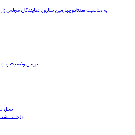
به مناسبت هفتادوچهارمین سالروز: نمایندگان مجلس زار می‌زدند/ تهران در آتش؛ ۳۰ تیر
بررسی وضعیت زنان ز
ب
نسل معل
۱۵۹ بازداشت‌ش