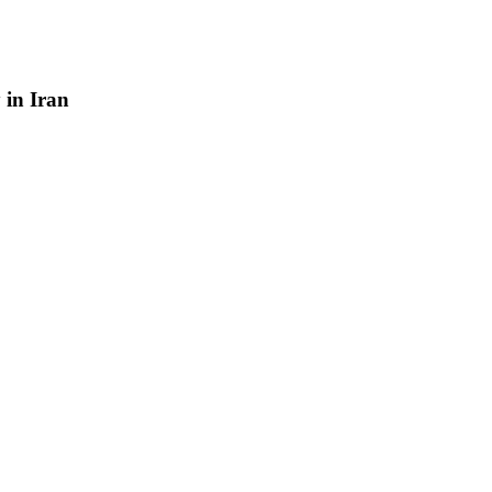
y
in
Iran