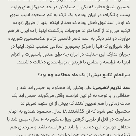
حسین شیخ عطار، که یکی از مسئولان در حد مدیرکل‌های وزارت
پست و تلگراف در ایران بوده و یک ترک به نام مسعود ادیب سوی
که او در استانبول فعال بوده که بعد از اینکه اینها از طریق ژنو به
ترکیه می‌روند از آنجا بتواند موجبات بازگشت اینها را به ایران فراهم
بیاورد. دو نفر دیگر به اسم ناصر قاسمی نژاد و غلامحسین شوریده
نژاد شیرازی که آنها را هرگز جمهوری اسلامی تعقیب نکرد، اینها در
جریان تدارک این جنایت در ایران چه برای صدور پاسپورت و اعزام
اینها به فرانسه و تماس با فریدون بویراحمدی دخالت داشتند.
سرانجام نتایج بیش از یک ماه محاکمه چه بود؟
عبدالکریم لاهیجی:
علی وکیلی راد محکوم به حبس ابد شد و
حداقلی را با توجه به قوانین فرانسه وقتی می‌گویند حبس ابد یک
مدت زمانی را هم تعیین کنند که پیش از آن متهم نمی‌تواند
مشمول عفو شود که آن گذاشتند ۱۸ سال، مسعود هندی به اتهام
معاونت در قتل از طریق گرفتن ویزا محکوم به ۱۰ سال حبس شد با
حداقل دوسوم این ده سال را باید در فرانسه باشد و سرحدی هم
تبرئه شد. به همین صورت هم اجرا شد. مسعود هندی پس از