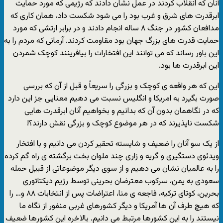
آنان که انقلاب کردند در عمل نشان دادند که رژیمی که مورد حمایت
ابرقدرت های شرق و غرب بود را می شود شکست داد، همان کاری که
مدافعان کشور در جنگ ۸ ساله انجام دادند و در برابر ارتشی که مورد
حمایت قدرت های بزرگ جهان بود مقاومت کردند. آرمانی که مردم را به
این باور رساند که می توانند این افتخارات را بیافرینند کوچک شمردن
این ابرقدرت ها بود.
این که هر واقعه ی کوچک و بزرگی را سریعاً و قبل از آن که بررسی
صورت بگیرد به امریکا و انگلیس نسبت می دهیم معنایی جز این دارد
که در نگاهمان بدون آن که بدانیم و بخواهیم آنان ابرقدرت هایی
شکست ناپذیرند که در هر موضوع کوچک و بزرگی نقش دارند؟!
از یک سو آنان را ضعیف و شایسته تحقیر کردن می دانیم و با افتخار
ویدئوی دستگیری و گریه و زاری چند ملوان بخت برگشته ی راه گم کرده
را به عالمیان نشان می دهیم و از سوی دیگر موضوعاتی از قبیل حمله
سعودی به یمن، سرکوب معترضان بحرینی توسط رژیم دیکتاتوری
بحرین، کوتای ترکیه، فاجعه ی منا، اعتراضات پس از انتخابات ۸۸ و… را
که هیچ طرف آن ها آمریکا و دیگر کشورهای غربی منفور از نگاه ما
نیستند را به این کشورها مرتبط می دانیم. بالاخره این کشورها ضعیف