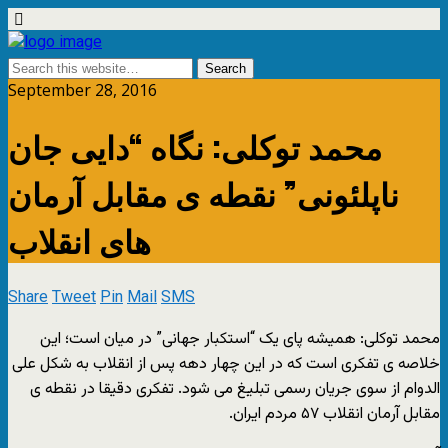
September 28, 2016
محمد توکلی: نگاه “دایی جان
ناپلئونی” نقطه ی مقابل آرمان
های انقلاب
Share
Tweet
Pin
Mail
SMS
محمد توکلی: همیشه پای یک “استکبار جهانی” در میان است؛ این
خلاصه ی تفکری است که در این چهار دهه پس از انقلاب به شکل علی
الدوام از سوی جریان رسمی تبلیغ می شود. تفکری دقیقا در نقطه ی
مقابل آرمان انقلاب ۵۷ مردم ایران.