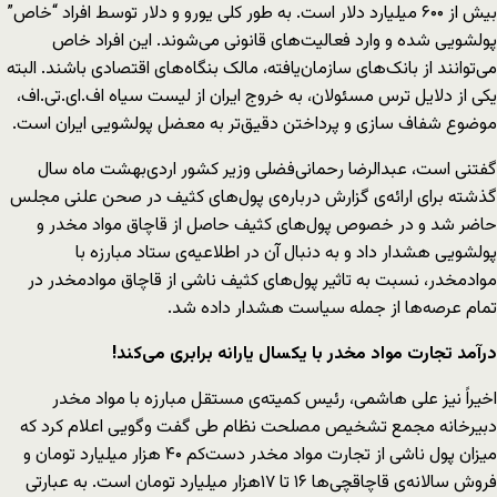
بیش از ۶۰۰ میلیارد دلار است. به طور کلی یورو و دلار توسط افراد “خاص”
پولشویی شده و وارد فعالیت‌های قانونی می‌شوند. این افراد خاص
می‌توانند از بانک‌های سازمان‌یافته، مالک بنگاه‌های اقتصادی باشند. البته
یکی از دلایل ترس مسئولان، به خروج ایران از لیست سیاه اف.ای.تی.اف،
موضوع شفاف سازی و پرداختن دقیق‌تر به معضل پولشویی ایران است.
گفتنی است، عبدالرضا رحمانی‌فضلی وزیر کشور اردی‌بهشت ماه سال
گذشته برای ارائه‌ی گزارش درباره‌ی پول‌های کثیف در صحن علنی مجلس
حاضر شد و در خصوص پول‌های کثیف حاصل از قاچاق مواد مخدر و
پولشویی هشدار داد و به دنبال آن در اطلاعیه‌ی ستاد مبارزه با
موادمخدر، نسبت به تاثیر پول‌های کثیف ناشی از قاچاق موادمخدر در
تمام عرصه‌ها از جمله سیاست هشدار داده شد.
درآمد تجارت مواد مخدر با یکسال یارانه برابری می‌کند!
اخیراً نیز علی هاشمی، رئیس کمیته‌ی مستقل مبارزه با مواد مخدر
دبیرخانه مجمع تشخیص مصلحت نظام طی گفت وگویی اعلام کرد که
میزان پول ناشی از تجارت مواد مخدر دست‌کم ۴۰ هزار میلیارد تومان و
فروش سالانه‌ی قاچاقچی‌ها ۱۶ تا ۱۷هزار میلیارد تومان است. به عبارتی