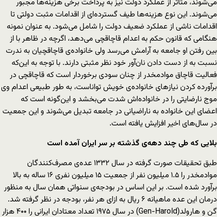
می‌شوند، متاثر از عملکرد دولت نیز به پرداخت برخی هزینه‌ها مجبور
می‌شوند. این نوع هزینه‌ها طیف گسترده‌ای از اقدامات مثبت دولتی تا
اقدامات ناشی از عملکرد ضعیف دولت را شامل می‌شود. به عنوان نمونه
هنگامی که قانون حکم به اعدام قاچاقچی می‌دهد، اگرچه در ظاهر با از
بین رفتن او جامعه به آرامش می‌رسد ولی خانواده‌ی قاچاقچیان به ندرت
نسبت به از دست دادن نان‌آور خود نظر مثبتی دارند. با توجه به این‌که
فعالیت قاچاق موادمخدر از چنان سودی برخوردار است که قاچاقچی در
برآورده کردن نیازهای خانواده‌ی خویش تواناست، به طور طبیعی اعدام وی
موج نارضایتی را در خانواده‌اش شدت می‌بخشد و این‌گونه است که
اعضای این خانواده به ناراضیانی در جامعه تبدیل می‌شوند و این جمعیت
در سال‌های اخیر افزایش یافته است.
بلایی که طی چند دهه‌ی گذشته بر سر ایران آمده است
طبق تحقیقات صورت گرفته در سال ۱۳۳۲ عده‌ی مصرف‌کنندگان
موادمخدر را ۱.۵ میلیون نفر از جمعیت ۱۵ میلیون نفری ۱۶ ساله به بالا
برآورد شده است. بر این اساس در بودجه‌ی سنواتی همان سال به منظور
درمان این عده ماهیانه ۶ ریال به ازای هر نفر، بودجه در نظر گرفته شد.
گن و هارولد(Gen-Harold) در سال ۱۹۷۵ تعداد معتادان ایرانی را ۴۰۰ هزار