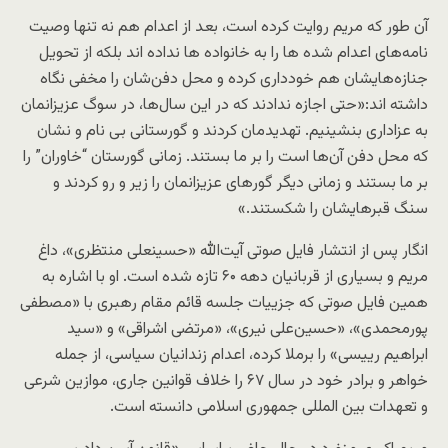
آن طور که مریم روایت کرده است، بعد از اعدام هم نه تنها وصیت
نامه‌های اعدام شده ها را به خانواده ها نداده اند بلکه از تحویل
جنازه‌هایشان هم خودداری کرده و محل دفن‌شان را مخفی نگاه
داشته اند:«حتی اجازه ندادند که در این سال‌ها، در سوگ عزیزانمان
به عزاداری بنشینیم. تهدیدمان کردند و گورستانی بی نام و نشان
که محل دفن آن‌ها است را بر ما بستند. زمانی گورستان “خاوران” را
بر ما بستند و زمانی دیگر گورهای عزیزانمان را زیر و رو کردند و
سنگ قبرهایشان را شکستند.»
انگار پس از انتشار فایل صوتی آیت‌الله «حسینعلی منتظری»، داغ
مریم و بسیاری از قربانیان دهه ۶۰ تازه شده است. او با اشاره به
همین فایل صوتی که جزییات جلسه قائم مقام رهبری با «مصطفی
پورمحمدی»، «حسین‌علی نیری»، «مرتضی اشراقی» و «سید
ابراهیم رییسی» را برملا کرده، اعدام زندانیان سیاسی، از جمله
خواهر و برادر خود در سال ۶۷ را خلاف قوانین جاری، موازین شرعی
و تعهدات بین المللی جمهوری اسلامی دانسته است.