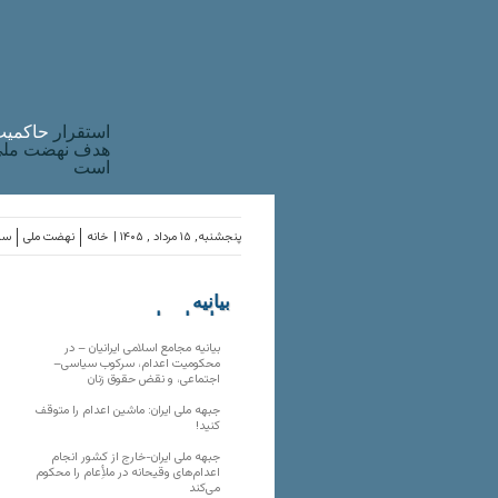
استقرار
حاکميت
هدف نهضت ملی 
است
پنجشنبه, ۱۵ مرداد , ۱۴۰۵ |
خانه
نهضت ملی
ساز
بیانیه
سازمان‌های
ملی
بیانیه مجامع اسلامی ایرانیان – در
محکومیت اعدام، سرکوب سیاسی–
اجتماعی، و نقض حقوق زنان
جبهه ملی ایران: ماشین اعدام را متوقف
کنید!
جبهه ملی ایران-خارج از کشور انجام
اعدام‌های وقیحانه در ملأِعام را محکوم
می‌کند