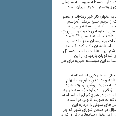
اد و گفت: «این مسئله مربوط به سازمان
ی پروفسور سمیعی بیان شده.
ه عنوان کار خیر رفته‌‌اند و عضو
ش از ٧٠،۶٠ میلیارد تومان کمک از مردم جمع کردند. (مراسم
 ایران). این مسئله ربطی به
لی درباره این خیریه و این پروژه
پرابهام نبود و در ادامه اعضای شورا و افکار عمومی باز هم اعتراض داشتند. اسفند سال ٩۴ هم در
ف اعتبار کمک ٣۵‌میلیاردی به احداث بیمارستان مغز و اعصاب
ساسنامه آن تأکید کرد، فاطمه
شورا بر شفافیت‌نداشتن مسائل
 تندگویان بازدیدی از این
ستندات این مؤسسه خیریه برای من
ه حتی همان کپی اساسنامه
امه و نداشتن چارچوب، ابهام
مات به صورت روشن برطرف نشود،
ؤالاتی را درباره مؤسسه خیریه
 است و در هیچ کجای اساسنامه،
که به صورت قانونی در اسناد
ش‌های سهلی را درباره این
 سؤال در صحن شورای شهر که چرا
ا به عنوان ساده‌ترین کاری که در