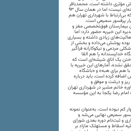
 نقش مؤثری داشته است. محمدباقر
ضمیرخرسندی یکی دیگر از اعضای هیأت‌مدیره است که فردی رسانه‌ای نیست؛ اما در همان سال ٩٣
بی‌ارتباط با شهرداری تهران هم
ار پرفسور سمیعی است.
ن بیمارستان فوق‌تخصصی مغز و
ه این خیریه حضور دارد؛ اما
فعالیت‌های زیادی داشته و بسیاری
 بوده پوشش می‌داده و بخشی از
اقدامات که شکلی مردمی و نیکوکارانه فراگیر
گاه خداپسندانه را هم القا
ران از سال ٨۴ تاکنون در حال ساختن یک اتاق شیشه‌ای است که
قق نشده، آمارهای این خیریه با
با هم برای هبه» و «باشگاه
ش اضافه کرده است، باید درباره
ریز و درشت و موفق و
اوره خانم مشیر در شهرداری تهران
امام رضا یکجا به این مؤسسه
ر کم نبوده است. به‌عنوان نمونه
رفسور سمیعی نهایی می‌شد و
ری و ثبت‌نام دوره بعدی شورای
ثیه اسقاط و مستهلک مازاد بر