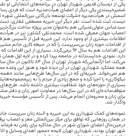
یکی از دوستان قدیمی شهردار تهران در برنامه‌های انتخاباتی او
اسمش در هیأت‌مدیره «شرکت توسعه بازرگانی بین‌المللی شهر» که 
نیست، ثبت شده است. نفر دیگر این خیریه مصطفی غفاری، دستی
سیدعباس متولی‌عنبرانی هم به‌عنوان مدیر پروژه ساخت بزرگ‌تری
اعصاب جهان معرفی شده است. محمدتقی کشاورز نیز در هیأت‌مدیر
اطلاعات بیشتری از او وجود ندارد. این خیریه قبل از تأسیس هم 
از اقدامات حوزه زنان بی‌سرپرست را که در حیطه کاری خانم مشیر
این اقدامات هم به سال ٩٢ برمی‌گردد. بسیاری از این 
دارد، نمودی خداپسندانه در جامعه پیدا کرده و در لایه اول همان ن
می‌کند؛ اما ازآنجایی‌که شهردار ته
همه عملکرد شهرداری تهران در آن دیده شود و هنوز این وعده مح
هم نمی‌خواند. خیریه‌ای که در این سال‌ها طرح‌هایی مانند «همه 
نیکوکاری» را اجرا کرده و جمع زیادی از مردم را به زیرمجموعه‌های
بسیاری از حوزه‌های خود شفافیت بیشتری داشته باشد. طرح‌های 
متوقف‌مانده‌ای که در این سال‌ها در معاونت امور زنان و دفتر مش
برای زنان و محرومان انجام می‌شد، پس از تأسیس مؤسسه خیریه 
واگذار شد.
نمونه‌های کمک شهرداری به این خیریه و البته زنان سرپرست خانوا
در همان روزهایی که توافق برای مرکز بین‌المللی مغز و اعصاب پ
درعین‌حال اعضای شورای شهر در حال مذاکره برای رفتن به فرماندا
شهر تهران بودند، شهرداری تهران لایحه «مجوز اهدای وسایل و اثا