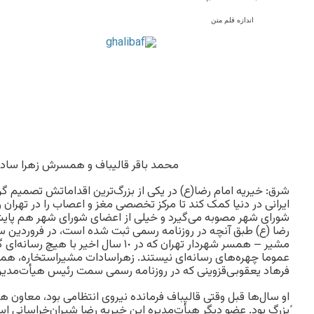
اندازه قلم متن
محمد باقر قالیباف و همسرش زهرا ساد
شرق: خیریه امام‌ رضا(ع) در یکی از بزرگ‌ترین اقداماتش تصمیم گ
ایرانی در دنیا کمک کند تا مرکز تخصصی مغز و اعصاب را در تهران راه
شورای شهر مصوبه می‌گیرد و خیلی از اعضای شورای شهر هم پایش 
مشیر – همسر شهردار تهران که در ١٠ سال اخی
عموما چهره‌های رسانه‌ای نیستند. زهراسادات مشیراستخاره، هم
فرهاد یعقوبی‌قزوینی که در روزنامه رسمی سمت رئیس هیأت‌مدیره را 
او سال‌ها قبل وقتی قالیباف فرمانده نیروی انتظامی بود، معاون ه
ًبزرگ بود. عضو دیگر هیأت‌مدیره این خیریه رضا شیران‌خراسانی ا