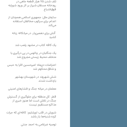
تلف شدن ۷۵ هزار قطعه ماهی در
رودخانه مسقان شیراز بر اثر ورود شورابه
فوق‌اشباع
سازمان ملل: جمهوری اسلامی همچنان از
اعدام برای سرکوب مخالفان استفاده
می‌کند
آتش برای دهمین‌بار، در میانکاله زبانه
کشید
یک کافه کتاب در مشهد پلمب شد
یک جنگلبان در چالوس در پی درگیری با
متخلف محیط زیستی مجروح شد
اعتراضات دی‌ماه؛ امیرحسین افرا به حبس
و شلاق محکوم شد
شش شهروند در شهرستان بهشهر
بازداشت شدند
معلمان در میانه جنگ و فشارهای امنیتی
قطر: کل منطقه برای جلوگیری از گسترش
جنگ در تلاش است اما هنوز خبری از
مذاکره مستقیم نیست
شورش در قلب اورشلیم؛ کافه‌ای که جرات
کرده شنبه‌ها باز باشد
توصیه ضرغامی به احمد جنتی