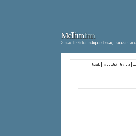
Melliun
Iran
Since 1905 for
independence
,
freedom
an
لی
درباره ما
تماس با ما
راهنما