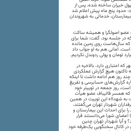
 پول خیران ساخته شده، پس از
د: حدود پنج‌ ماه پیش اعلام شد
 بیمارستان، خدماتی به شهروندان
 عضو اصولگرا و همیشه ساکت
ه در جلسه بود، گفت: شما برای
گار امام که سال‌هاست روی زمین مانده
ی است. امانی هم به او جواب داد
که اعتباری دارد، بالاخره در
ریه تاکنون هیچ گزارش عملکردی
 چند روز هم ادامه داشت تا اینکه
ا به جبران سکوت ٣٠ عضو دیگر درباره گزارش‌های حسابرسی و تفریغ
اتی از گزارش تفریغ بودجه سال ٩٠ گذاشته است، روز جمعه در توییتر خود
۶ متر زمین در منطقه ٢٢ به خیریه‌ای که همسر قالیباف عضو هیأت
ان از مصادیق خدمت به شهدا!» این توییت در همین
فداران شهردار تهران می‌گفتند،
 برای احداث این بیمارستان و
ا اعضای شورا می‌دانستند قرار
مان به فروش برسد؟ و آیا شهردار تهران چنین
ن در کانال سخنگویی یک‌طرفه خود