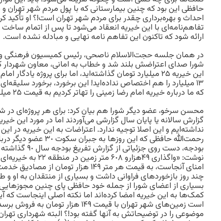
حافظی این بود که چنین بیمارستانی که با پول مردم شهر تهران و
احداث و بهره‌برداری چقدر برای مردم شهر تهران است!؟ او تأکید کر
تفاهم‌نامه‌ای با این خیریه انعقاد می‌شود تا پس از اتمام ساخت
ارائه شود که تاکنون این تفاهم نامه نهایی و مبادله نشده است.
در همان جلسه حجت‌الاسلام ناصحی، رئیس کمیسیون فرهنگی و
شورا صدای اعتراضش بلند شد و خطاب به امانی، معاون شهردار ک
این خیریه ٢۵ میلیارد تومان گذاشته‌اید، اما برای پروژه یاد
١٣ میلیارد را هم اختصاص نداده‌اید! این برخورد، برخورد سلیقه‌ا
که ما درباره خیریه امام رضا زمینی را تهاتر کردیم به قیمت ٢۵ میلیارد تومان و پولی ردوبدل نکردیم.
محسن سرخو، عضو دیگر شورا هم بیان کرد: برای هر پروژه‌ای در شهر 
گزارش سالانه یا پایان سال گزارشی می‌آوردند اما در مورد این خی
نداشته‌ایم و این اصلا توجیه ندارد. اعتراضات به این خیریه در این
رحمت‌الله حافظی که این روزه
بودجه، دست روی جزئی
نوشت: «واگذاری ۴٩هزارو ٠٨
امنای آنجاست، به قیمت هر متر ١۴٩ هزار توم
چند روز بازخوردهای فراوانی داشت و بسیاری از منتقدان به او و طر
بسیاری از اعضای شورا از جمله خود حافظی پای چنین مجوزهایی را
کمک‌ها به این خیریه امضا کرده‌‌اند اما نکته اصلی اینجاست که آی
است زمین‌های شهر تهران با قیمت ١۴٩ هزار تو
موضوعی را در توضیحاتش به آنها گفته بود!؟ البته شهرداری تهرا