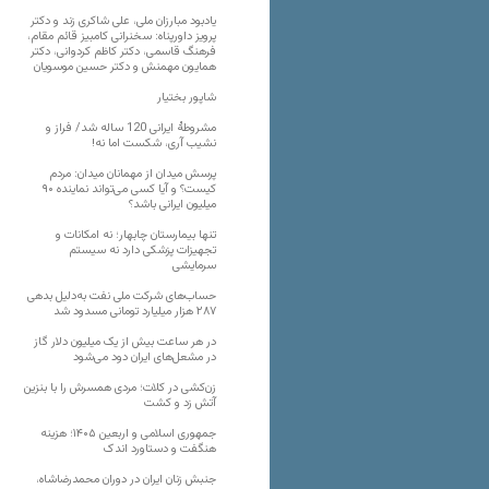
یادبود مبارزان ملی، علی شاکری زند و دکتر
پرویز داورپناه: سخنرانی کامبیز قائم مقام،
فرهنگ قاسمی، دکتر کاظم کردوانی، دکتر
همایون مهمنش و دکتر حسین موسویان
شاپور بختیار
مشروطۀ ایرانی 120 ساله شد/ فراز و
نشیب آری، شکست اما نه!
پرسش میدان از مهمانان میدان: مردم
کیست؟ و آیا کسی می‌تواند نماینده ۹۰
میلیون ایرانی باشد؟
تنها بیمارستان چابهار؛ نه امکانات و
تجهیزات پزشکی دارد نه سیستم
سرمایشی
حساب‌های شرکت ملی نفت به‌دلیل بدهی
۲۸۷ هزار میلیارد تومانی مسدود شد
در هر ساعت بیش از یک میلیون دلار گاز
در مشعل‌های ایران دود می‌شود
زن‌کشی در کلات؛ مردی همسرش را با بنزین
آتش زد و کشت
جمهوری اسلامی و اربعین ۱۴۰۵؛ هزینه
هنگفت و دستاورد اندک
جنبش زنان ایران در دوران محمدرضاشاه،