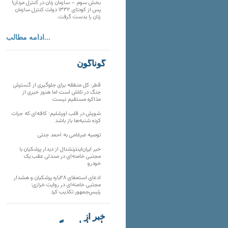
بخش سوم – سازمان زنان در کنترل مردان!
پس از کودتای ۱۳۳۲ دولت کنترل سازمان
زنان را بدست گرفت.
ادامه مطالب...
گوناگون
قطر: کل منطقه برای جلوگیری از گسترش
جنگ در تلاش است اما هنوز خبری از
مذاکره مستقیم نیست
شورش در قلب اورشلیم؛ کافه‌ای که جرات
کرده شنبه‌ها باز باشد
توصیه ضرغامی به احمد جنتی
خبر ایران‌اینترنشنال از دیدار پزشکیان با
مجتبی خامنه‌ای در صندلی عقب یک
خودرو
ادعای استعفای ۲۸باره پزشکیان و هشدار
مجتبی خامنه‌ای در روایت خرازی؛
رئیس‌جمهور تکذیب کرد
خبر از
تارنماهای دیگر