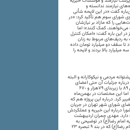
رپرست نیازمند و مؤسسات خیریه
ه‌های نیازمند ندانسته و
‌باره گفت «در این لایحه شأنی
ی شورای سوم هم تأکید کرد: «در
‌هایی را که مازاد بر نیازشان
ساس ماده ١۶ و ١٧ به هر کسی که می‌خواهند، کمک کنند»؛ اما
در این باره گفت: «امکان کنترل
ه ردیف‌های مربوط به زنان
 تا سقف دو میلیارد تومان داده
یلیارد بالا بردند و لایحه را
توانه مردمی و نیکوکارانه و البته
 درباره جزئیات آن حتی اعضای
شورای شهر هم به طور کامل اطلاعی ندارند. بنای این پروژه از سال ٨٩ با زیربنای ٧٩هزار و ۶٧٠
؛ اما این مختصات در بهمن‌ماه
طبقه با زیربنای ٣۵هزارو ۶٢٠ مترمربع تغییر کرد. درباره این پروژه هم که
عضای شورای شهر تهران در جریان
 شورا درباره این خیریه و عملکردش
ژه مرکز تخصصی مغز و اعصاب از همان سال ٩١ ادامه دارد. مهدی چمران اردیبهشت
ه امام رضا(ع) در توضیحی به
خبرنگاران درباره پرداخت دومیلیاردو‌۵٠٠‌میلیون‌تومانی به خیریه امام رضا(ع) که در بند ٩ تبصره ٢٣