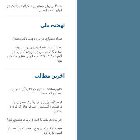
همگامی برای جمهوری سکولار دموکرات در
ایران: نه به اعدام
نهضت ملی
ضیاء مصباح: در باره دولت دکتر مصدق
به مناسبت هفتادوچهارمین سالروز:
نمایندگان مجلس زار می‌زدند/ تهران در
آتش؛ ۳۰ تیر ۱۳۳۱ میدان بهارستان چه خبر
بود؟
آخرین مطالب
«اودیسه»؛ اسطوره در قاب آی‌مکس و
تسخیر گیشه‌ها
از سکوهای پارس جنوبی تا اصفهان و
ماهشهر؛ گسترش اعتراض‌های کارگری و
صنفی
چرا بر مخالفت با اعدام باید پافشاری کرد؟
قوه قضائیه ایران رفع توقیف اموال سردار
آزمون را رد کرد