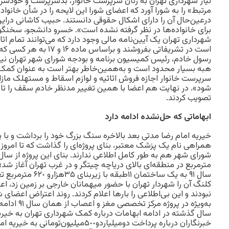
نیاز شهرداری تهران به زنان سرپرست خانوار، بدسرپرست و خودس
مرتبط» را به شورا آورد که اعضای شورا این لایحه را در شأن خانواد
درعین‌حال آن را دارای اشکال حقوقی دانستند. حبیب کاشانی دراین
برای خانواده‌ها در نظر گرفته نشده است». خسرو دانشجو، سخنگو
شهرداری تهران یک آیین‌نامه مالی وجود دارد که می‌توانند تمام اثاث
است در تشریفاتی بفروشند و برا
رسول خادم، رئیس کمیسیون برنامه و بودجه شورای شهر تهران نیز 
هبه بسیار محدود است و به‌همین‌خاطر بهتر است به عنوان کمک ب
سرپرست خانوار اجازه فروش اثاثیه و لوازم اسقاط و مستهلک مازاد
شود». در نهایت هم اعضا با همین تغییر مدنظر خادم سقف را تا سه م
تصویب کردند.
‌ابهاماتی که حل‌نشده ادامه دارد
خیریه امام رضا مدتی بعد بالاخره سنگ بزرگ خود را برداشت و با پش
همراهی نام یک پزشک معتبر، بنای پروژه‌ای را گذاشت که تا امروز
مترمربع در منطقه‌ای بالای دریاچه چیتگر و در غرب تهران آغاز شد
سال ٩١ به یک ساختمان ١١
کلنگ آن را شهردار تهران با حضور میهمانان خارجی بر زمین زد، ا
نبودند و این بی‌اطلاعی را بارها اعلام کردند. روند اعتراض اعضای
به‌ویژه در پرو
سال گذشته در ادامه ابهامات درباره کمک شهرداری تهران به خیری