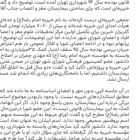
قانون بودجه سال ٩۴ شهرداری تهران آمده است، توضیح د
خیریه‌ای است که برای ساختن بیمارستان مغز و اعصاب جناب آقا
جمعی خیریه‌ای درست کرده‌‌اند به نام خیریه امام رضا(ع) و عده‌ای ب
هیأت امنای این خیریه شده‌‌اند و بی
گلریزان خیرین برای تکمیل اولین مرکز تحقیقات علوم مغز و اعصاب
افراد و اعضای شورای شهر ندارند». اما این توضیحات، آن توضیح اص
جریان بررسی بودجه سال ٩۵ سق
وابسته به مؤسسه خیریه امام رضا (ع) که مهدی چمران بر اصلاح ا
دانشور، عضو کمیسیون فرهنگی شورای شهر تهران در صحن علنی 
این خیریه و پروژه‌اش تأکید کرد و گفت: «دو سال قبل به اتفاق آقای
بیمارستان داشتیم، اما با نامه‌نگاری‌های زیادی که انجام شد م
ارسال نشد.
در آن جلسه کپی بدون مهر و امضای اساسنامه به ما داده شد ک
مطابق استانداردهای خیریه نیست. با وجود بازبودن موضوع اساسن
بزرگی درباره این بیمارستان، بدون پاسخ وجود دارد. اگر این ابها
کمک به این بیمارستان قانونی نیست». این عضو شورا درعین‌حال س
امام رضا(ع) مطرح کرد و گفت: اوراق مربوط به این مؤسسه مبهم
اسم پروفسور سمیعی وجود ندارد. اسم ایشان به عنوان نماد است 
وجود ندارد. دانشور تأکید کرد سازمان‌های وابسته به شهرداری، رو
مؤسسه خیریه به کار گرفته‌اند که جای سؤال دارد. او با طرح این
این مؤسسه خیریه نباید مراحل تشریفات را طی کند؟ چرا طرح هبه ر