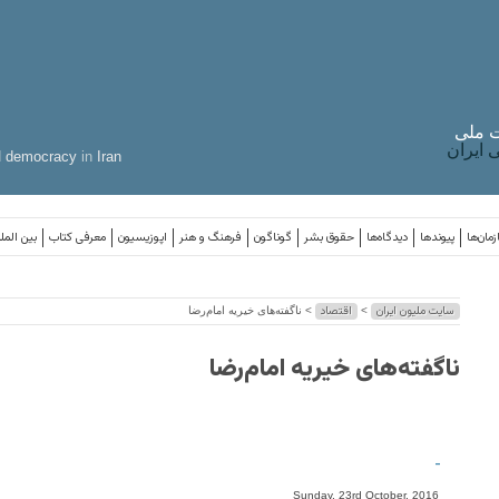
 ملی
ایران
d
democracy
in
Iran
مان‌ها
پیوندها
دیدگاه‌ها
حقوق بشر
گوناگون
فرهنگ و هنر
اپوزیسیون
معرفی کتاب
بین المل
سایت ملیون ایران
اقتصاد
>
> ناگفته‌های خیریه امام‌رضا
ناگفته‌های خیریه امام‌رضا
-
Sunday, 23rd October, 2016