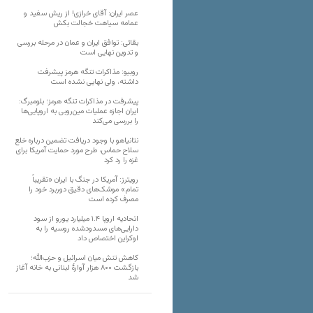
عصر ایران: آقای خرازی! از ریش سفید و
عمامه سیاهت خجالت بکش
بقائی: توافق ایران و عمان در مرحله بررسی
و تدوین نهایی است
روبیو: مذاکرات تنگه هرمز پیشرفت
داشته، ولی نهایی نشده است
پیشرفت در مذاکرات تنگه هرمز؛ بلومبرگ:
ایران اجازه عملیات مین‌روبی به اروپایی‌ها
را بررسی می‌کند
نتانیاهو با وجود دریافت تضمین درباره خلع
سلاح حماس، طرح مورد حمایت آمریکا برای
غزه را رد کرد
رویترز: آمریکا در جنگ با ایران «تقریباً
تمام» موشک‌های دقیق دوربرد خود را
مصرف کرده است
اتحادیه اروپا ۱.۴ میلیارد یورو از سود
دارایی‌های مسدودشده روسیه را به
اوکراین ‏اختصاص داد
کاهش تنش میان اسرائیل و حزب‌الله؛
بازگشت ۸۰۰ هزار آوارۀ لبنانی به خانه‌ آغاز
شد