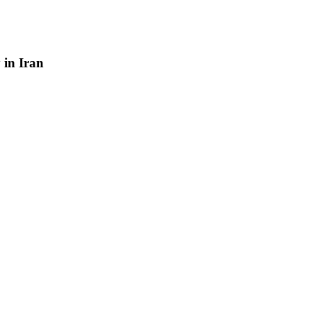
y
in
Iran