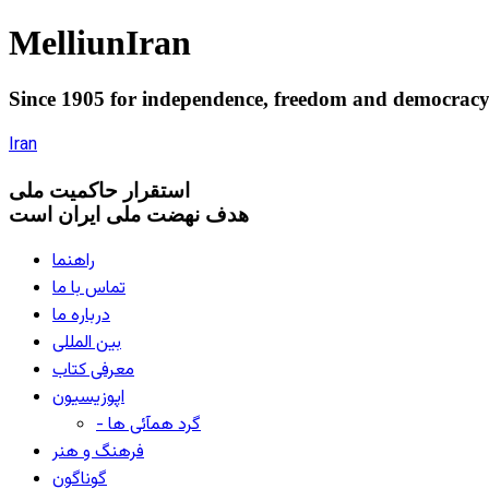
Melliun
Iran
Since 1905 for
independence
,
freedom
and
democrac
Iran
استقرار
حاکميت ملی
هدف نهضت ملی ایران است
راهنما
تماس با ما
درباره ما
بین المللی
معرفی کتاب
اپوزیسیون
- گرد همآئی ها
فرهنگ و هنر
گوناگون