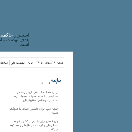
استقرار
حاکميت
هدف نهضت ملی 
است
جمعه, ۱۶ مرداد , ۱۴۰۵ |
خانه
نهضت ملی
سازمان
بیانیه
سازمان‌های
ملی
بیانیه مجامع اسلامی ایرانیان – در
محکومیت اعدام، سرکوب سیاسی–
اجتماعی، و نقض حقوق زنان
جبهه ملی ایران: ماشین اعدام را متوقف
کنید!
جبهه ملی ایران-خارج از کشور انجام
اعدام‌های وقیحانه در ملأِعام را محکوم
می‌کند