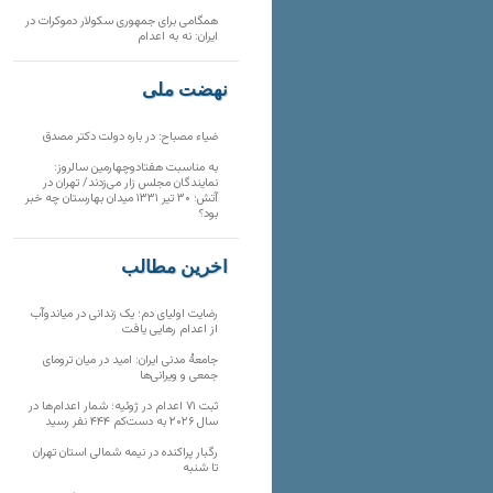
همگامی برای جمهوری سکولار دموکرات در
ایران: نه به اعدام
نهضت ملی
ضیاء مصباح: در باره دولت دکتر مصدق
به مناسبت هفتادوچهارمین سالروز:
نمایندگان مجلس زار می‌زدند/ تهران در
آتش؛ ۳۰ تیر ۱۳۳۱ میدان بهارستان چه خبر
بود؟
آخرین مطالب
رضایت اولیای دم؛ یک زندانی در میاندوآب
از اعدام رهایی یافت
جامعهٔ مدنی ایران: امید در میان ترومای
جمعی و ویرانی‌ها
ثبت ۷۱ اعدام در ژوئیه؛ شمار اعدام‌ها در
سال ۲۰۲۶ به دست‌کم ۴۴۴ نفر رسید
رگبار پراکنده در نیمه شمالی استان تهران
تا شنبه