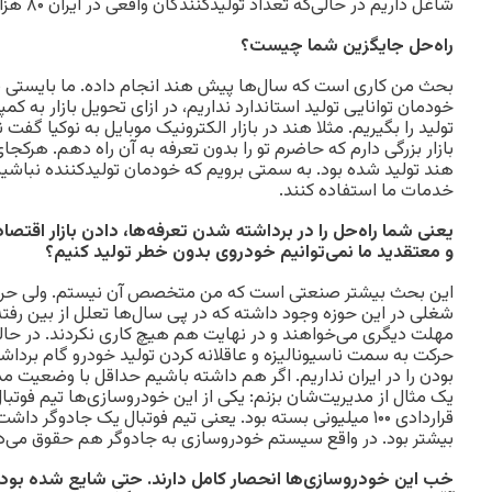
شاغل داریم در حالی‌که تعداد تولیدکنندگان واقعی در ایران ۸۰ هزار نفر است.
راه‌حل جایگزین شما چیست؟
بحث من کاری است که سال‌ها پیش هند انجام داده. ما بایستی ب
خودمان توانایی تولید استاندارد نداریم، در ازای تحویل بازار به کم
تولید را بگیریم. مثلا هند در بازار الکترونیک موبایل به نوکیا گفت 
بازار بزرگی دارم که حاضرم تو را بدون تعرفه به آن راه دهم. هرکجای
هند تولید شده بود. به سمتی برویم که خودمان تولیدکننده نباشیم، د
خدمات ما استفاده کنند.
یعنی شما راه‌حل را در برداشته شدن تعرفه‌ها، دادن بازار اقتصاد ا
و معتقدید ما نمی‌‌توانیم خودروی بدون خطر تولید کنیم؟
این بحث بیشتر صنعتی است که من متخصص آن نیستم. ولی حرف
شغلی در این حوزه وجود داشته که در پی سال‌ها تعلل از بین رف
مهلت دیگری می‌خواهند و در نهایت هم هیچ کاری نکردند. در حالی
حرکت به سمت ناسیونالیزه و عاقلانه کردن تولید خودرو گام بردا
بودن را در ایران نداریم. اگر هم داشته باشیم حداقل با وضعیت مد
یک مثال از مدیریت‌شان بزنم: یکی از این خودروسازی‌ها تیم فوتبال
قراردادی ۱۰۰ میلیونی بسته بود. یعنی تیم فوتبال یک جادوگ
بیشتر بود. در واقع سیستم خودروسازی به جادوگر هم حقوق می‌د
خب این خودروسازی‌ها انحصار کامل دارند. حتی شایع شده بود 