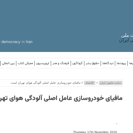
 ملی
ایران
d
democracy
in
Iran
‌ها
پیوندها
دیدگاه‌ها
حقوق بشر
گوناگون
فرهنگ و هنر
اپوزیسیون
معرفی کتاب
بین المللی
سایت ملیون ایران
اقتصاد
>
> مافیای خودروسازی عامل اصلی آلودگی هوای تهران است
مافیای خودروسازی عامل اصلی آلودگی هوای تهر
-
Thursday, 17th November, 2016