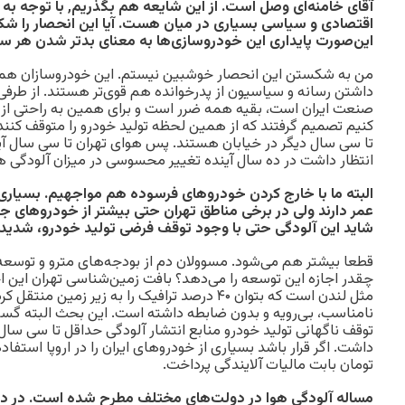
آقای خامنه‌ای وصل است. 
اقتصادی و سیاسی بسیاری در میان هست. آیا این انحصار را شک
این‌صورت پایداری این خودروسازی‌ها به معنای بدتر شدن هر س
من به شکستن این انحصار خوشبین نیستم. این خودروسازان همان‌
داشتن رسانه و سیاسیون از پدرخوانده هم قوی‌تر هستند. از طر
صنعت ایران است، بقیه همه ضرر است و برای همین به راحتی از آ
کنیم تصمیم گرفتند که از همین لحظه تولید خودرو را متوقف کنند
تا سی سال دیگر در خیابان هستند. پس هوای تهران تا سی سال آی
انتظار داشت در ده سال آینده تغییر محسوسی در میزان آلودگی ه
البته ما با خارج کردن خودروهای فرسوده هم مواجهیم. بسیاری
عمر دارند ولی در برخی مناطق تهران حتی بیشتر از خودروهای جد
شاید این آلودگی حتی با وجود توقف فرضی تولید خودرو، شدید
قطعا بیشتر هم می‌شود. مسوولان دم از بودجه‌های مترو و توسعه آن
چقدر اجازه این توسعه را می‌دهد؟ بافت زمین‌شناسی تهران این اج
مثل لندن است که بتوان ۴۰ درصد ترافیک را به زیر زمی
نامناسب، بی‌رویه و بدون ضابطه داشته است. این بحث البته گستر
توقف ناگهانی تولید خودرو منابع انتشار آلودگی حداقل تا سی سال
داشت. اگر قرار باشد بسیاری از خودروهای ایران را در اروپا استفاده
تومان بابت مالیات آلایندگی پرداخت.
مساله آلودگی هوا در دولت‌های مختلف مطرح شده است. در دور