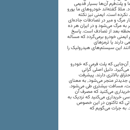
د همخوانی نداشته باشد. در ایران٬ خودروها و پلت‌فرم آن‌ها بسیار قدیمی
مثلا گفته‌اند خودروهای ما یورو
 نکرده است. ایمنی نیز نکته
ر مرگ و میر در تصادفات جاده‌ای
 به مرگ می‌شود و در ایران هر ده
 لحظه بعد از تصادف است. پاسخ
 ایمنی خودرو برمی‌گردد که مساله
 دارند یا ترمزهای
نند این سیستم‌های هیدرولیک را
ن‌جایی که پلت فرمی که خودرو
راق هم ناقص صورت می‌گیرد. دلیل اصلی گرانی
اق بالاتری دارند. پیشرفت
تکنولوژی در کنار گران شدن بنزین و مالیات که به گرانی خودروهای جدیدتر منجر می‌شود٬ به معنای
خت، مسافت بیشتری طی می‌شود.
، شاسی بلند و قوی خریداری می‌کنید که مصرف آن
۱۰۰ کیلومتر است. اما در ایران پژو ۴۵۰ با ظرفیت ۱۵۰۰ سی‌سی خریداری می‌کنید که نزدیک به
اتی که تاکنون در این خصوص
. به جرات می‌گویم که