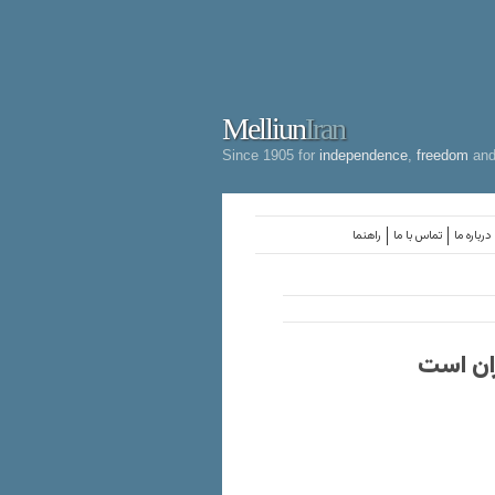
Melliun
Iran
Since 1905 for
independence
,
freedom
an
درباره ما
تماس با ما
راهنما
ان است