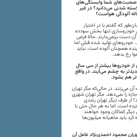
از این شایعه هم بگذریم٬ با توجه به صحبت‌های شما وابستگی‌های
سته شدنی می‌دانید؟ در غیر
اله آلودگی هواست؟
طور که گفتم با در اختیار
فی خودروسازی تنها بخش سودده
ن دست برنمی‌دارند. حالا فرض
. خودروهای تولید شده قبلی اما
نده همچنان آلوده است. نباید
وا رخ بدهد.
 از خودروها بیشتر از سی سال
یدتر به چشم می‌آیند. در واقع
تر هم بشود.
 می‌زنند. در حالی‌که مگر تهران
ازه را نمی‌دهد. مگر تهران شهری
ن منتقل کرد؟ از طرف دیگر تهران رشدی
ده است. اما به هر حال حتی با
 دیگر کماکان وجود خواهند
 کرد باید ماهیانه میلیون‌ها
ان محمود احمدی‌نژاد عامل آن