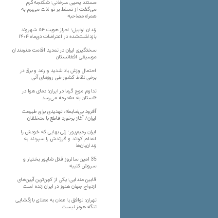
مستند یحیی سرخانی؛ شکنجه‌گرم
می‌گفت از تسلط بر تو لذت می‌برم به
همراه مصاحبه
زندان اردبیل؛ احراز هویت ۵۴ شهروند
بازداشت‌شده در اعتراضات دی‌ماه ۱۴۰۴
سختگیری ایران در تمدید اقامت هنرمندان
موسیقی افغانستان
احتمال وزش باد شدید و رعد و برق در
برخی نقاط کشور طی روزهای آتی
تداوم موج گرما در ایران؛ دمای هوا در
۶استان به ۵۰درجه می‌رسد
آفرود بی‌ضابطه، تهدیدی برای طبیعت
ایران/ آغاز برخورد قاطع با متخلفان
ایران رحیم‌پور؛ زنی بهایی که خودش را
اعدام کردند و فرزندش را سپردند به
زندان‌بان‌ها
35 امین سالروز قتل شاپور بختیار و
سروش کتیبه
قابین مندایی؛ یکی از کهن‌ترین آیین‌های
ازدواج جهان هنوز در ایران زنده است
تهران: توافق با عمان به معنای بازگشایی
تنگه هرمز نیست