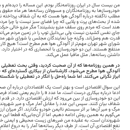
من بیست سال در ایران روزنامه‌نگار بودم. این مساله را دیده‌ام و ب
خودروسازها به روزنامه‌نگاران و مسوولان رسانه‌ها هر ماه حقوق و
مطلب ناگفته درباره آلودگی هوا هست که به آن شفاف پرداخته نمی
شده از بحث‌های پرت و پلایی که چرا فضای سبز نیست یا چرا مردم 
هند است که مردم روی سقف مترو بنشینند؟ مگر مترو خالی حرکت 
جای نفس کشیدن نیست ولی بی‌دلیل توپ را در زمین مردم می‌اند
قدرت هم وصل‌اند. وگرنه چرا نمایندگان مجلس یا شورای شهر مدع
شورای شهر تهران مهم‌تر از آلودگی هوا هم مطرح است؟ هیچ کار
منتفع هستند. این دو خودروسازی با انحصاری که در اختیار دارد، ار
داشتن رسانه‌ها٬ مثل مافیا عمل می‌کند.
در همین روزنامه‌ها که از آن صحبت کردید، وقتی بحث تعطیلی خو
آلودگی هوا مطرح می‌شود، کارشناسان از بیکاری گسترده‌ای که 
ابراز نگرانی می‌کنند. اما شما راه‌حل را انگار در تعطیلی یا شکس
این سوال اقتصادی است و بهتر است یک اقتصاددان درباره آن صحب
ادعا درباره بیکاری درست است، ما عدد a 
این دو خودروسازی از بین می‌رود که ارزش اقتصادی دارد. در قدم ا
شفاف بیان کنند. سپس این عدد را مقابل آمار مرگ و میر شهروندان
مرگ و میر آن‌ها بر اثر سیستم ناایمن خودرو بگذارند. اگر میزان 
می‌گویم به همین روش ادامه دهیم. اما از آن‌جایی‌که قطعا این می
شهروندان است، به عقیده من ضررهای زیست محیطی و ایمنی خودرو