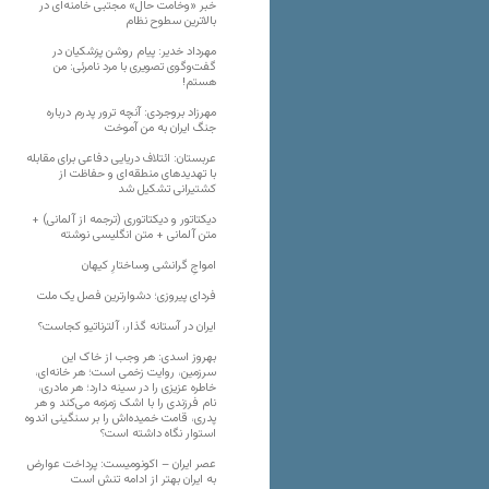
خبر «وخامت حال» مجتبی خامنه‌ای در
بالاترین سطوح نظام
مهرداد خدیر: پیام روشن پزشکیان در
گفت‌و‌گوی تصویری با مرد نامرئی: من
هستم!
مهرزاد بروجردی: آنچه ترور پدرم درباره
جنگ ایران به من آموخت
عربستان: ائتلاف دریایی دفاعی برای مقابله
با تهدیدهای منطقه‌ای و حفاظت از
کشتیرانی تشکیل شد
دیکتاتور و دیکتاتوری (ترجمه از آلمانی) +
متن آلمانی + متن انگلیسی نوشته
‌امواجِ گرانشی وساختارِ کیهان
فردای پیروزی؛ دشوارترین فصل یک ملت
ایران در آستانه گذار، آلترناتیو کجاست؟
بهروز اسدی: هر وجب از خاک‌ این
سرزمین، روایت زخمی است؛ هر خانه‌ای،
خاطره عزیزی را در سینه دارد؛ هر مادری،
نام فرزندی را با اشک زمزمه می‌کند و هر
پدری، قامت خمیده‌اش را بر سنگینی اندوه
استوار نگاه داشته است؟
عصر ایران – اکونومیست: پرداخت عوارض
به ایران بهتر از ادامه تنش است