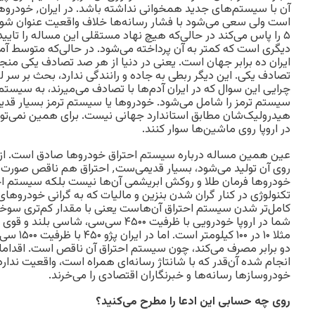
آن با سیستم‌های جدی
است ولی سعی می‌شود با فشار رسانه‌ها خلاف واقعیت عنوان شود. 
۵ را پاس می‌کند در حالی‌که هیچ نهاد مستقلی این مساله را تایید
دیگری است که کمتر به آن پرداخته می‌شود. در حالی‌که متوسط آما
ایران ده برابر جهان است. یعنی در دنیا از هر صد تصادف یکی منجر
تصادف یکی. این دیگر ربطی به جاده و رانندگی ندارد، بحث بر سر
چرایی این سوال که در ایران آدم‌ها با تصادف می‌میرند، به سیستم
سیستم ترمز را شامل می‌شود. خودروها یا سیستم ترمز بسیار قدیمی
هیدرولیک‌شان مطابق استاندارد جهانی نیست. برای همین نمی‌توا
در اروپا روی ماشین‌ها سوار کنند.
عین همین مساله درباره سیستم احتراق خودروها صادق است. از آ
روی آن تولید می‌شود، بسیار قدیمی‌ست٬ احت
خودروها فرمان طلا و روکش ابریشمی آن‌ها نیست بلکه سیستم احتر
کامل‌تر شدن سیستم احتراق آن‌هاست یعنی با مقدار کم‌تری سو
شما در اروپا خودرویی با ظرفیت ۴۵۰۰ سی‌سی‌
مثلا ۱۰ در 
دو برابر مصرف می‌کند، چون سیستم احتراق آن ناقص است. اقدام
انجام شده آن‌قدر که با شانتاژ رسانه‌ای همراه است، واقعیت ندارد
خودروسازها رسانه‌ها و خبرنگاران اقتصادی را می‌خرند.
روی چه حسابی این ادعا را مطرح می‌کنید؟