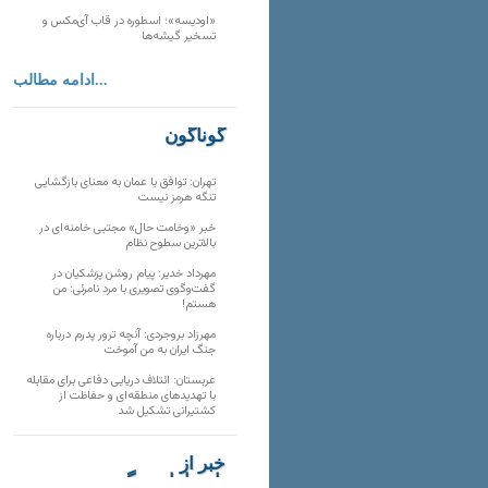
«اودیسه»؛ اسطوره در قاب آی‌مکس و
تسخیر گیشه‌ها
ادامه مطالب...
گوناگون
تهران: توافق با عمان به معنای بازگشایی
تنگه هرمز نیست
خبر «وخامت حال» مجتبی خامنه‌ای در
بالاترین سطوح نظام
مهرداد خدیر: پیام روشن پزشکیان در
گفت‌و‌گوی تصویری با مرد نامرئی: من
هستم!
مهرزاد بروجردی: آنچه ترور پدرم درباره
جنگ ایران به من آموخت
عربستان: ائتلاف دریایی دفاعی برای مقابله
با تهدیدهای منطقه‌ای و حفاظت از
کشتیرانی تشکیل شد
خبر از
تارنماهای دیگر