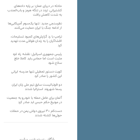
حادثه در دریای عمان؛ بر پایه داده‌های
کشتیرانی، تردد در تنگه هرمز و باب‌المندب
به شدت کاهش یافت
نظرسنجی جدید: تنها یک‌سوم آمریکایی‌ها
از ادامه جنگ با ایران حمایت می‌کنند
ترامپ با رد گزارش‌های کمبود تسلیحات،
افشاگران را به زندان طولانی مدت تهدید
کرد
رئیس‌ جمهوری اسرائیل: نقشه راه غزه
مثبت است اما حماس باید کاملا خلع
سلاح شود
کویت دستور تعطیلی تنها مدرسه ایرانی
این کشور را صادر کرد
دو فوتبالیست سابق تیم ملی زنان ایران
رسما شهروند استرالیا شدند
آلمان برای عامل حمله با خودرو به جمعیت
در مونیخ حکم حبس ابد صادر کرد
دست‌کم ۳۰ نیروی دولتی یمن در حملات
حوثی‌ها کشته شدند
بایگانی نسخه قدیم سایت