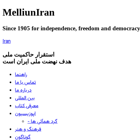
Melliun
Iran
Since 1905 for
independence
,
freedom
and
democrac
Iran
استقرار
حاکميت ملی
هدف نهضت ملی ایران است
راهنما
تماس با ما
درباره ما
بین المللی
معرفی کتاب
اپوزیسیون
- گرد همآئی ها
فرهنگ و هنر
گوناگون