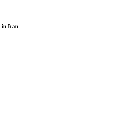
y
in
Iran