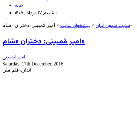
خانه
شنبه, ۱۷ مرداد , ۱۴۰۵ |
سایت ملیون ایران
پیشخوان سایت
> امیر مٌمبینی: دختران «شام»
>
امیر مٌمبینی: دختران «شام»
امیر مُمبینی
Saturday, 17th December, 2016
اندازه قلم متن