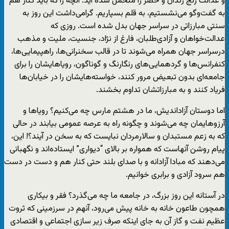
و عدالت رنج زندان و حصر را متحمل شده اید. آنچه را که باید کنار هم
به گفت‌وگو می‌نشستیم، به قلم بسپاریم. گرامی‌داشت این روز به
سنتی مبارزاتی در سراسر جهان بدل شده است. روزی که
عدالت‌خواهان و آزادی‌طلبان، فارغ از نژاد، جنسیت، ملیت و مذهب
درسراسر جهان همراه می‌شوند تا در قالب سخنرانی‌ها، راهپیمایی‌ها،
کنفرانس‌ها و گردهمایی‌های رنگارنگ و گوناگون، رویاهایشان را برای
جامعه‌ای بدون تبعیض مرور کنند، خواسته‌هایشان را در خیابان‌ها
فریاد کنند و به مبارزاتشان تداوم بخشند.
اما دوستان آزاداندیش، ما در هشتم مارس چه می‌کنیم؟ رویاها و
آرزوهایمان چه می‌شوند و چگونه راه به عرصه عمومی بیابند در حالی
که به زعم مستبدان و سالارمردان نبایست که به سخن در آیند؟! این،
پیام روشن آنهاست که همواره بر بالاى “دیواری” ایستاده‌اند و نگهبانی
می‌دهند که مبادا آزادانه و با صداى بلند حتی کنار هم و دست در دست
هم سرود آزادى و برابرى خوانیم.
در آستانه این روز بزرگ، در جامعه ما چه می‌گذرد؟ فقر و بیکارى
همچون طاعون خانه به خانه پیش می‌رود، آنهم در سرزمینى که ثروت
عظیم نفت و گاز آن به جاى اینکه صرف زیر سازى اجتماعى و اقتصادى