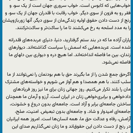
خواب‌هایى که کابوس است. خواب سرورى جهان است از یک سو، و
فقر رو به فزون از سوی دیگر. خواب رقابت با قلدران جهان از یک سو، و
رنج از دست دادن حقوق اولیه زندگى‌مان از سوی دیگر. آنها زوربازویشان
را به مدد اسلحه به رخ مى‌کشند تا ما را ساکت‌تر و ساکت‌ترکنند.
یاران آزاده ما که در بند ستم گرفتارید، دنیا، دنیاى عربده‌هاى قلدرانه
شده است. عربده‌هایى که اسمش را سیاست گذاشته‌اند. دیوارهاى
زندان، بین ما فاصله انداخته‌اند. اما هیچ دره و دیوارى بین دلهاى ما
فاصله نمى‌شود.
اگرحق جمع شدن را از ما بگیرند حق با هم بودنمان را نمی‌توانند از ما
سلب کنند. با هم همصدا و هم آواز مى شویم و خواسته‌هاى مشترک
مان را بلند تکرار مى‌کنیم. روز جهانى زنان برای ما نیز روز فریادهای
دادخواهی و برابری‌خواهی زنان در ایران است. آرزو و آرمان ما همچنان
ساختن جامعه‌اى برابر و آزاد است. جامعه‌اى بدون دروغ و خشونت،
جامعه‌اى امیدوار و شاد. و جامعه‌اى بدون تبعیض. امنیت، صلح،
آرامش، رفاه و عدالت حق ما، همه انسان‌ها است. امروز همه ایرانیان
در رنج از دست دادن این حقوق‌اند و ما زنان نمی‌گذاریم صداى این