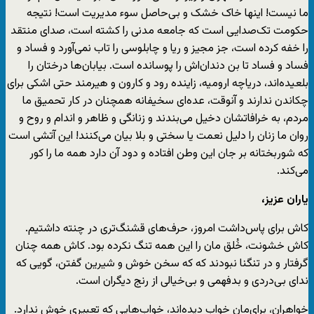
ما نیست! اینها خاک خشک و بى‌حاصل سوء مدیریت است! نتیجه
حکومت تک‌صدایى است که جامعه مدنى را کشته است، صداى منتقد
را خفه کرده است، جز مجیز و ریا و چابلوسى را تاب نمى‌آورد و فساد و
فساد و فساد تا بن دندان‌اش را پوسانده است. بیابان‌ها درختان را
بلعیده‌اند، دریاچه ارومیه، زاینده رود و کارون و هیرمند حتى اشکى براى
چکاندن ندارند و آنوقت، عده‌اى سخیفانه همچنان در کار تحمیق ما
مردم، به خرافاتشان دخیل مى‌بندند و زنانگى و ظاهر و اندام و روح و
روان ما زنان را دلیل نعمت یا سختى و بلا بیان مى‌کنند! این آتشى است
که شوربختانه بر جان این وطن افتاده و دود آن دارد همه ما را کور
مى‌کند.
یاران عزیز،
کاش براى پاس‌داشت امروز، حرف‌هاى قشنگ‌ترى در چنته داشتیم.
کاش خشونت، خُلق مان را این همه تنگ نکرده بود. کاش همه چنان
گرفتار و در تنگنا نبودند که که سخن خوش و شیرین گفتن، گویى که
نداى بى‌دردى و بدفهمى و بى‌خیالى از رنج دیگران است.
خواهران، برای‌مان خواب دیده‌اند، خواب‌هایى که تعبیری خوش ندارد.