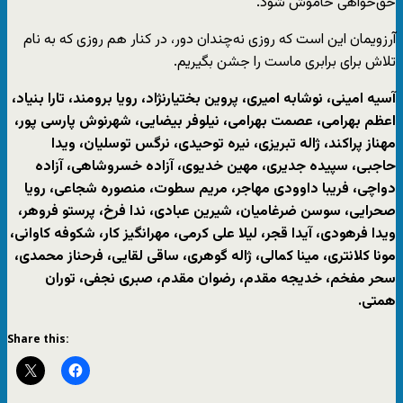
حق‌خواهى خاموش شود.
آرزویمان این است که روزى نه‌چندان دور، در کنار هم روزی که به نام
تلاش برای برابری ماست را جشن بگیریم.
آسیه امینی، نوشابه امیری، پروین بختیارنژاد، رویا برومند، تارا بنیاد،
اعظم بهرامی، عصمت بهرامی، نیلوفر بیضایی، شهرنوش پارسی پور،
مهناز پراکند، ژاله تبریزی، نیره توحیدی، نرگس توسلیان، ویدا
حاجبی، سپیده جدیری، مهین خدیوی، آزاده خسروشاهی، آزاده
دواچی، فریبا داوودی مهاجر، مریم سطوت، منصوره شجاعی، رویا
صحرایی، سوسن ضرغامیان، شیرین عبادی، ندا فرخ، پرستو فروهر،
ویدا فرهودی، آیدا قجر، لیلا علی کرمی، مهرانگیز کار، شکوفه کاوانی،
مونا کلانتری، مینا کمالی، ژاله گوهری، ساقی لقایی، فرحناز محمدی،
سحر مفخم، خدیجه مقدم، رضوان مقدم، صبری نجفی، توران
همتی.
Share this: