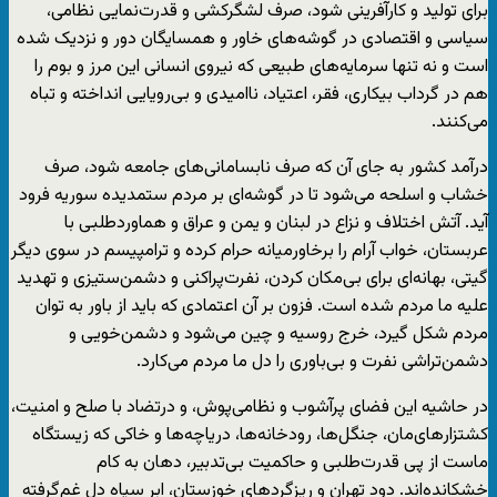
براى تولید و کارآفرینى شود، صرف لشگرکشى و قدرت‌نمایى نظامى،
سیاسى و اقتصادى در گوشه‌هاى خاور و همسایگان دور و نزدیک شده
است و نه تنها سرمایه‌های طبیعی که نیروى انسانى این مرز و بوم را
هم در گرداب بیکارى، فقر، اعتیاد، ناامیدى و بى‌رویایى انداخته و تباه
می‌کنند.
درآمد کشور به جای آن که صرف نابسامانی‌های جامعه شود، صرف
خشاب و اسلحه مى‌شود تا در گوشه‌ای بر مردم ستمدیده سوریه فرود
آید. آتش اختلاف و نزاع در لبنان و یمن و عراق و هماوردطلبى با
عربستان، خواب آرام را برخاورمیانه حرام کرده و ترامپیسم در سوى دیگر
گیتى، بهانه‌اى براى بی‌مکان کردن، نفرت‌پراکنى و دشمن‌ستیزى و تهدید
علیه ما مردم شده است. فزون بر آن اعتمادى که باید از باور به توان
مردم شکل گیرد، خرج روسیه و چین مى‌شود و دشمن‌خویى و
دشمن‌تراشى نفرت و بى‌باورى را دل ما مردم مى‌کارد.
در حاشیه این فضای پرآشوب و نظامی‌پوش، و درتضاد با صلح و امنیت،
کشتزارهای‌مان، جنگل‌ها، رودخانه‌ها، دریاچه‌ها و خاکى که زیستگاه
ماست از پی قدرت‌طلبی و حاکمیت بى‌تدبیر، دهان به کام
خشکانده‌اند. دود تهران و ریزگردهاى خوزستان، ابر سیاه دل غم‌گرفته