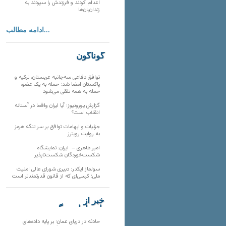
اعدام کردند و فرزندش را سپردند به
زندان‌بان‌ها
ادامه مطالب...
گوناگون
توافق دفاعی سه‌جانبه عربستان، ترکیه و
پاکستان امضا شد؛ حمله به یک عضو،
حمله به همه تلقی می‌شود
گزارش یورونیوز؛ آیا ایران واقعا در آستانه
انقلاب است؟
جزئیات و ابهامات توافق بر سر تنگه هرمز
به روایت رویترز
امیر طاهری – ایران: نمایشگاه
شکست‌خوردگان شکست‌ناپذیر
سولماز ایکدر: دبیری شورای عالی امنیت
ملی؛ کرسی‌ای که از قانون قدرتمندتر است
خبر از
تارنماهای دیگر
حادثه در دریای عمان؛ بر پایه داده‌های