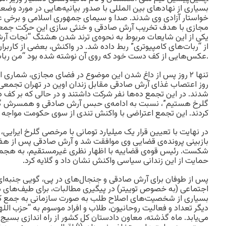
بسیاری از نهادهای بین المللی با صدور بیانیه‌هایی در مورد وضع
خواستار آزادی وی شدند. صدا و سیمای جمهوری اسلامی و برخی 
مجازی با هدف تخریب آرش صادقی و خنثی سازی این حرکت جمعی،
یکی از این شایعات مربوط به نحوه‌ی ترند شدن هشتگ “نجات آرش
از “ربات‌های کامپیوتری” ربط داده شد. در واکنش، بعضی از کاربر
عکس‌هایی از کف دست خود که روی آن نوشته شده بود “من ربات نیستم”، به شایعات پاسخ دادند.
تنها ۲ روز پس از داغ شدن این موضوع در فضای مجازی، شماری 
روز اعتصاب غذای آرش صادقی مقابل زندان اوین در تهران تجمعی ب
شدند. در این تجمع ده‌ها نفر شرکت داشتند و در حالی که بر کف 
گلرخ هستیم”، نسبت به ادامه‌ی حبس آرش صادقی و همسرش گلرخ
کردند. این تجمع اعتراضی با واکنش تندی از سوی حکومت مواجه 
در نهایت با تعیین قرار یک میلیارد تومانی با مرخصی گلرخ ایرا
بازبینی پرونده‌ی قضایی وی موافقت شد و آرش صادقی پس از هفتا
شکست. رئیس قوه‌ی قضاییه با اظهار نظری غیرمستقیم، به هجمه
حمایت از این زندانی سیاسی واکنش نشان داد و گلایه کرد.
پس از طوفان برای آرش صادقی و جنجال‌های در پی، گویی جنبه‌ای
اجتماعی (به خصوص توییتر) در پیگیری مطالبات، برای طیف‌ها
بسیاری از شخصیت‌های اصلاح طلب به صورت سازمانی به جمع کاربر
دیگر تعداد و فعالیت روحانیون، طلاب و افراد موسوم به “حزب اللهی