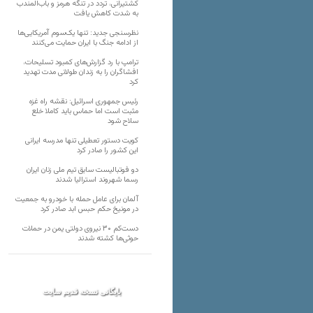
کشتیرانی، تردد در تنگه هرمز و باب‌المندب
به شدت کاهش یافت
نظرسنجی جدید: تنها یک‌سوم آمریکایی‌ها
از ادامه جنگ با ایران حمایت می‌کنند
ترامپ با رد گزارش‌های کمبود تسلیحات،
افشاگران را به زندان طولانی مدت تهدید
کرد
رئیس‌ جمهوری اسرائیل: نقشه راه غزه
مثبت است اما حماس باید کاملا خلع
سلاح شود
کویت دستور تعطیلی تنها مدرسه ایرانی
این کشور را صادر کرد
دو فوتبالیست سابق تیم ملی زنان ایران
رسما شهروند استرالیا شدند
آلمان برای عامل حمله با خودرو به جمعیت
در مونیخ حکم حبس ابد صادر کرد
دست‌کم ۳۰ نیروی دولتی یمن در حملات
حوثی‌ها کشته شدند
بایگانی نسخه قدیم سایت