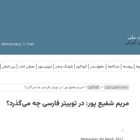
 ملی
ایران
d
democracy
in
Iran
‌ها
پیوندها
دیدگاه‌ها
حقوق بشر
گوناگون
فرهنگ و هنر
اپوزیسیون
معرفی کتاب
بین المللی
سایت ملیون ایران
گوناگون
>
> مریم شفیع پور: در توییتر فارسی چه می‌گذرد؟
مریم شفیع پور: در توییتر فارسی چه می‌گذرد؟
-
Wednesday, 8th March, 2017