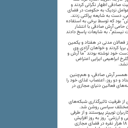
یت صادقی اظهار نگرانی کردند و
عوامل نزدیک به حکومت در فضای
 دست به شایعه پراکنی زدند.
” بود که توسط برخی به استفاده
ان حامی آرش صادقی با انتشار
از فعالان مدنی در هفتاد و یکمین
رپا کردند و خواهان آزادی وی
دست خود نوشته بودند “ما آرش و
 ابراهیمی ایرایی اعتراض
نشد.
یی، همسر آرش صادقی، و هم‌چنین
د و دو روز، اعتصاب غذای خود را
‌های فعالین دنیای مجازی در
 از ظرفیت تاثیرگذاری شبکه‌های
ی مختلف سیاسی روشن شد.
ان توییتر پیوستند و از طرفی
 و ارزشی” روز به روز افزایش
می‌یابد. ماه گذشته، معاون دادستان کل کشور از راه اندازی بسیج ۱۸ هزار نفره در فضای مجازی