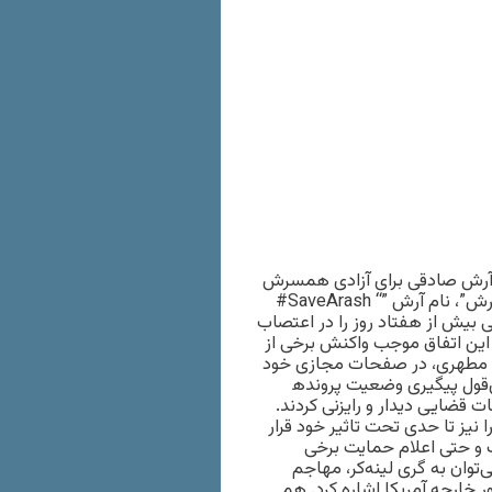
ت آرش صادقی برای آزادی همسرش
و بررسی مجدد پرونده‌ی وی با هشتگ یا نماد ‪#SaveArash “” بود. طوفان “نجات آرش”، نام آرش
بیش از هفتاد روز را در اعتصاب
. این اتفاق موجب واکنش برخی از
و مطهری، در صفحات مجازی خود
قول پیگیری وضعیت پرونده‎ی این زندانی سیاسی را دادند. علی لاریجانی، رئیس مجلس شورای
 قضایی دیدار و رایزنی کردند.
نیز تا حدی تحت تاثیر خود قرار
ف و حتی اعلام حمایت برخی
توان به گری لینه‌کر، مهاجم
رجه آمریکا اشاره کرد. هم‎چنین