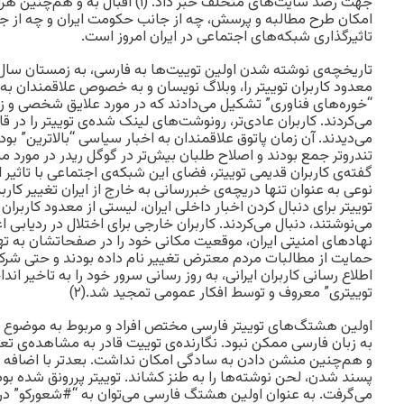
جهت رصد سایت‌های متخلف خبر داد. (۱) اق
امکان طرح مطالبه و پرسش، چه از جانب حکومت ایران و چه از جا
تاثیرگذاری شبکه‌های اجتماعی در ایران امروز است.
معدود کاربران توییتر را، وبلاگ نویسان و به خصوص علاقمندان به 
“خوره‌های فناوری” تشکیل می‌دادند که در مورد علایق شخصی و زن
می‌کردند. کاربران عادی‌تر، رونوشت‌های لینک شده‌ی توییتر را در قا
می‌دیدند. آن زمان پاتوق علاقمندان به اخبار سیاسی “بالاترین” بو
تندروتر جمع بودند و اصلاح طلبان بیش‌تر در گوگل ریدر در مورد م
نوعی به عنوان تنها دریچه‌ی خبررسانی به خارج از ایران تغییر کاربر
توییتر برای دنبال کردن اخبار داخلی ایران، لیستی از معدود کاربران 
نهادهای امنیتی ایران، موقعیت مکانی خود را در صفحاتشان به تهرا
حمایت از مطالبات مردم معترض تغییر نام داده بودند و حتی شرکت 
اطلاع رسانی کاربران ایرانی، به روز رسانی سرور خود را به تاخیر ا
توییتری” معروف و توسط افکار عمومی تمجید شد.(۲)
اولین هشتگ‌های توییتر فارسی مختص افراد و مربوط به موضوع 
به زبان فارسی ممکن نبود. نگارنده‌ی توییت قادر به مشاهده‌ی تعدا
و هم‌چنین منشن دادن به سادگی امکان نداشت. بعدتر با اضافه ش
پسند شدن، لحن نوشته‌ها را به طنز کشاند. توییتر پررونق شده ب
می‌گرفت. به عنوان اولین هشتگ فارسی می‌توان به “#شعورکو” در