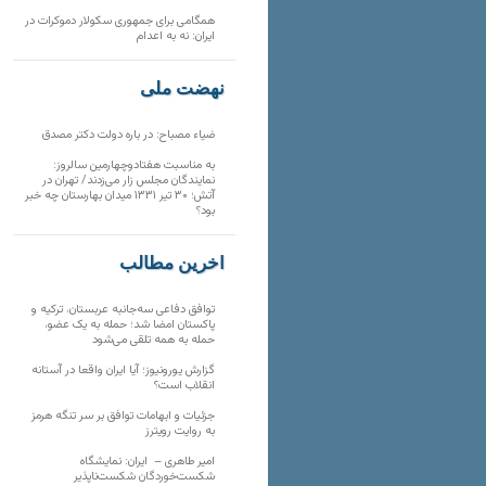
همگامی برای جمهوری سکولار دموکرات در
ایران: نه به اعدام
نهضت ملی
ضیاء مصباح: در باره دولت دکتر مصدق
به مناسبت هفتادوچهارمین سالروز:
نمایندگان مجلس زار می‌زدند/ تهران در
آتش؛ ۳۰ تیر ۱۳۳۱ میدان بهارستان چه خبر
بود؟
آخرین مطالب
توافق دفاعی سه‌جانبه عربستان، ترکیه و
پاکستان امضا شد؛ حمله به یک عضو،
حمله به همه تلقی می‌شود
گزارش یورونیوز؛ آیا ایران واقعا در آستانه
انقلاب است؟
جزئیات و ابهامات توافق بر سر تنگه هرمز
به روایت رویترز
امیر طاهری – ایران: نمایشگاه
شکست‌خوردگان شکست‌ناپذیر