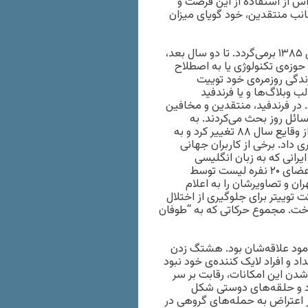
بال به و هم‌چنین هراس از استفاده از این فرصت و
نب منتقدین، خود گویای میزان
تاریخچه‌ی نوشته شدن اولین توییت‌ها به فارسی، به زمستان سال ۱۳۸۵ برمی‌گردد. تا دو سال بعد،
حوزه‌ی تکنولوژی یا به اصطلاح
دگی روزمره‌ی خود توییت
لب وبلاگ‌ها و یا فرندفید
د. در فرندفید، منتقدین و مخافین
سائل روز بحث می‌کردند. به
گفته‌ی کاربران قدیمی توییتر، فضای این شبکه‌ی اجتماعی با تاثیر از وقایع سال ۸۸ تغییر کرد و به
ی داد. برخی از کاربران جهانی
ایرانی که به زبان انگلیسی
می‌نوشتند، دنبال می‌کردند. کاربران خارجی برای اختلال در ردیابی اعضای ۲۰ نفره لیست توسط
ن و تصاویرشان را به اعلام
توییتر برای جلوگیری از اختلال
نداخت. مجموع حرکاتی که به “طوفان
مود علاقه‌شان بود. هشتگ زدن
د و افراد لایک کننده‌ی خود نبود
دن این امکانات، رقابت بر سر
ود و حلقه‌های دوستی شکل
 اعتراض به حمله‌های گروهی در