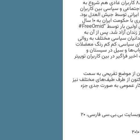
فضای توییتر اشاره کرد. با شروع فضای اعتراضی پس از انتخابات ۸۸ کاربران عادی هم شروع به
جتماعی و سیاسی بین کاربران
 ایرانی توسط جیش العدل بود.
موضوع وضعیت سلامت امید کوکبی، دانشمندی که برای رد همکاری با حکومت ایران به ۱۰ سال
حبس محکوم و در زندان به سرطان مبتلا شده بود با هشتگ “‪#FreeOmid” برای اولین بار توسط
 زندان آزاد شد. پس از آن به
انیان سیاسی مختلف به روالی
ضای سیاسی، کم کم رنگ معضلات
اب‌ها و سیل در سیستان و
ر فراگیر در بین کاربران توییتر
ان از موضع تفریحی به سمت
نون از طرف طیف‌های مختلف نیز
فکار عمومی به صورت جدی جزء
۱- “۱۸ هزار داوطلب داوطلبانه تخلفات اینترنتی گزارش می‌دهند”، وبسایت بی.بی.سی فارسی، ۲۰