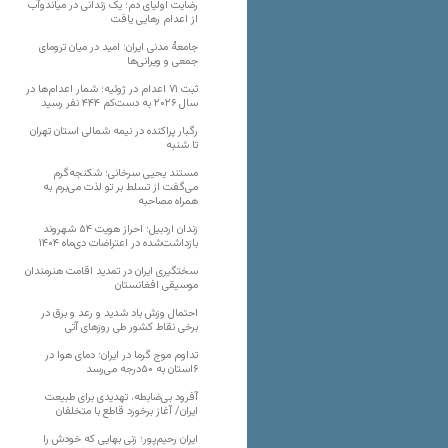
رضایت اولیای دم؛ یک زندانی در میاندوآب
از اعدام رهایی یافت
جامعهٔ مدنی ایران: امید در میان ترومای
جمعی و ویرانی‌ها
ثبت ۷۱ اعدام در ژوئیه؛ شمار اعدام‌ها در
سال ۲۰۲۶ به دست‌کم ۴۴۴ نفر رسید
رگبار پراکنده در نیمه شمالی استان تهران
تا شنبه
مستند یحیی سرخانی؛ شکنجه‌گرم
می‌گفت از تسلط بر تو لذت می‌برم به
همراه مصاحبه
زندان اردبیل؛ احراز هویت ۵۴ شهروند
بازداشت‌شده در اعتراضات دی‌ماه ۱۴۰۴
سختگیری ایران در تمدید اقامت هنرمندان
موسیقی افغانستان
احتمال وزش باد شدید و رعد و برق در
برخی نقاط کشور طی روزهای آتی
تداوم موج گرما در ایران؛ دمای هوا در
۶استان به ۵۰درجه می‌رسد
آفرود بی‌ضابطه، تهدیدی برای طبیعت
ایران/ آغاز برخورد قاطع با متخلفان
ایران رحیم‌پور؛ زنی بهایی که خودش را