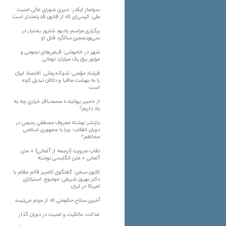
سولماز ایکدر: دبیری شورای عالی امنیت
ملی؛ کرسی‌ای که از قانون قدرتمندتر است
برگزاری مراسم یادبود شاپور بختیار در
سی‌وپنجمین سالگرد قتل او
شهر در خاموشی؛ قبض‌های نجومی و
موتور برق یک میلیارد تومانی
فرشاد مؤمنی: شوک‌درمانی، اقتصاد ایران
را به بهشت مافیا و دلالان تبدیل کرده
است
از «خیبر یونایتد» محمدباقر خرازی چه به
یاد داریم؟
بازنشر نوشته معروف مصطفی رحیمی در
دوران انقلاب: چرا با جمهوری اسلامی
مخالفم؟
نقاب ضرورت (ترجمه از آلمانی) + متن
آلمانی + متن انگلیسی نوشته
کانون سخن: گفتگوی کامبیز قائم مقام با
دکتر بهروز شریفی؛ موضوع: استراتژی
امریکا در ایران
آخرین سلاح حکومتی که از مردم می‌ترسد
عدالت، مالکیت و امنیت در دوران گذار