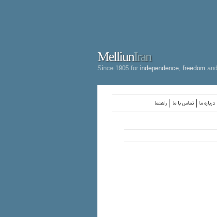
Melliun
Iran
Since 1905 for
independence
,
freedom
an
درباره ما
تماس با ما
راهنما