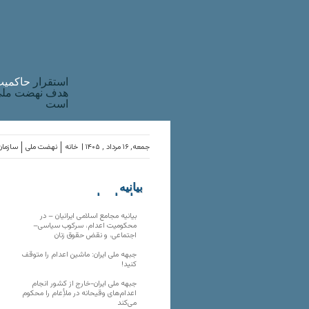
استقرار
حاکميت
هدف نهضت ملی 
است
جمعه, ۱۶ مرداد , ۱۴۰۵ |
خانه
نهضت ملی
سازمان
بیانیه
سازمان‌های
ملی
بیانیه مجامع اسلامی ایرانیان – در
محکومیت اعدام، سرکوب سیاسی–
اجتماعی، و نقض حقوق زنان
جبهه ملی ایران: ماشین اعدام را متوقف
کنید!
جبهه ملی ایران-خارج از کشور انجام
اعدام‌های وقیحانه در ملأِعام را محکوم
می‌کند