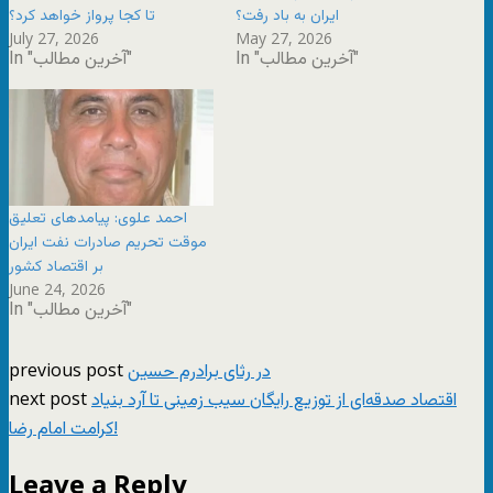
ایران به باد رفت؟
تا کجا پرواز خواهد کرد؟
July 27, 2026
May 27, 2026
In "آخرین مطالب"
In "آخرین مطالب"
احمد علوی: پیامدهای تعلیق
موقت تحریم صادرات نفت ایران
بر اقتصاد کشور
June 24, 2026
In "آخرین مطالب"
previous post
در رثای برادرم حسین
next post
اقتصاد صدقه‌ای از توزیع رایگان سیب زمینی تا آرد بنیاد
کرامت امام رضا!
Leave a Reply