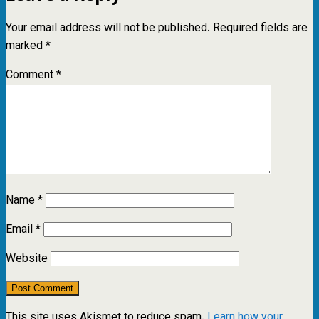
Your email address will not be published.
Required fields are
marked
*
Comment
*
Name
*
Email
*
Website
This site uses Akismet to reduce spam.
Learn how your