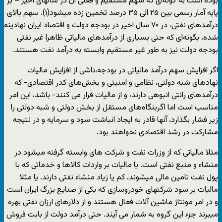
بوده است به گونه‌ای که سهم مستقیم و فعلی آن در سالهای اخیر – بر
پایه آمار رسمی بین ۲۵ الی ۳۵ درصد تخمین زده میشود(۱). سهم بالای
درآمدهای نفتی، در ۷۰ سال اخیر در بودجه دولت و اقتصاد ایران نهادینه
شده، بگونه‌ای که حتی بسیاری از درآمدهای مالیاتی ظاهرا غیر نفتی
بودجه دولت نیز به طور غیر مستقیم وابسته به درآمد نفت هستند.
اگر افزایش سهم درآمد مالیاتی در بودجه،ناشی از افزایش مالیات
نهادهای شبه دولتی، نظامی و امنیتی و بخش‌های کدر اقتصادی- که
درآمدهای رانتی انبوهی دارند، و از مالیات فرار می کنند- باشد، این امر
مناسب است اما اگربنگاه‌های مستقل از بخش دولتی و شبه دولتی را
زیر فشار بگذارد، آنها قادر به ایجاد انباشت سود و سرمایه و در نتیجه
مشارکت در رشد اقتصادی نخواهند بود.
مثلا مالیاتی که از وزرات نفت و شرکت های وابسته گرفته میشود در
منشاء و منبع نفتی است. یا مالیات بر واردات کالاها و خدماتی که با
پول نفت تامین مالی میشوند، کم یا زیاد منشاء نفتی دارند. یا مثلا
مالیات بر سود شرکتهای خودروسازی که یکی از صنایع بزرگ ایران است
و در امر مونتاژ ماشین آلات فعال هستند و از دلارهای ارزان نفتی بهره
میبرند جزء این گروه به شمار می آیند. حتی درآمد دولت از بابت فروش