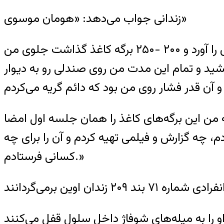
زندانی جواب می‌دهد: «هومان موسوی»
هومان موسوی می‌گوید: بازجو «از پشت یک سیلی به من زد. بعد از اتاق بیرون رفت و سامسونتش را آورد و ۲۰۰ -۲۵۰ برگه کاغذ گذاشت جلوی من
ن از طرف دیگر سیلی زد توی صورتم. این جلسه ۱۸ ساعت طول کشید و تمام این مدت من روی صندلی رو به دیوار
ن این برگه‌های کاغذ را‌‌ همان جلسه اول امضا
، چه گزارش و فیلمی تهیه کردم و آن را برای چه
کسانی فرستادم.»