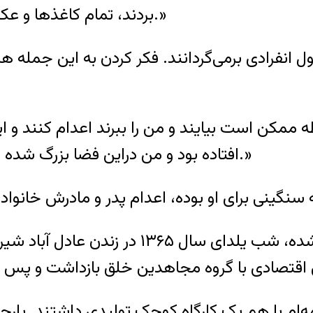
بردند، تمام کاغذ‌ها و عکس‌ها و آلبوم‌ها را بردند. یعنی خانه را شخم زدند.»
 انفرادی برمی‌گردانند. فکر کردن به این جمله هر ر
کن است بیایند و من را ببرند اعدام کنند و این د
افتاده بود و من دراین فضا بزرگ شده بودم که یک نفر را بی‌گناه بگیرند و اعدامش کنند.»
هومان موسوی خودش در زندان متولد شده، شب
م با هم یک کارگاه کوچک تولیدی داشتند. پارچه م