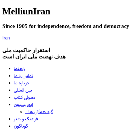
Melliun
Iran
Since 1905 for
independence
,
freedom
and
democrac
Iran
استقرار
حاکميت ملی
هدف نهضت ملی ایران است
راهنما
تماس با ما
درباره ما
بین المللی
معرفی کتاب
اپوزیسیون
- گرد همآئی ها
فرهنگ و هنر
گوناگون