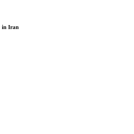
y
in
Iran