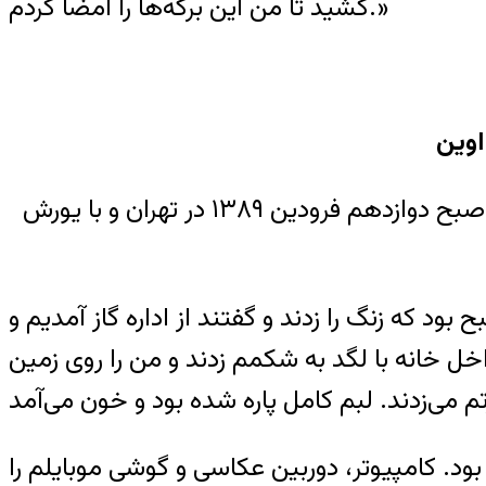
کشید تا من این برگه‌ها را امضا کردم.»
اوین
هومان موسوی یکی از جوانان معترض به نتایج انتخابات ریاست جمهوری سال ۱۳۸۸ ایران بود که صبح دوازدهم فرودین ۱۳۸۹ در تهران و با یورش
سوی درباره شیوه بازداشتش توسط ماموران امنیتی می‌گوید: «ساعت حدود ۶ صبح بود که زنگ را زدند و گفتند از اداره گاز آمدیم و
خل خانه با لگد به شکمم زدند و من را روی زمین
. کامپیو‌تر، دوربین عکاسی و گوشی موبایلم را