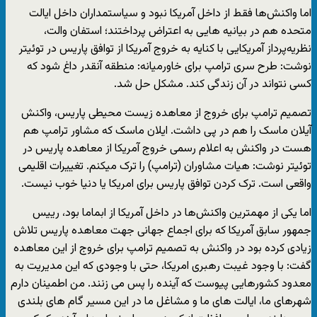
اما واکنش‌ها فقط از داخل آمریکا نبود و سیاستمداران داخل ایالت
متحده هم در بیانیه هایی به اعتراض پرداختند؛ استفان والت،
نظریه‌پرداز آمریکایی با کنایه به خروج آمریکا از توافق پاریس در توئیتر
نوشت: طرح سری ترامپ برای خاورمیانه: منطقه آنقدر داغ شود که
کسی نتواند در آن زندگی کند. مشکل حل شد.
تصمیم ترامپ برای خروج از معاهده زیست محیطی پاریس، واکنش
آیلان ماسک را هم در پی داشت. ایلان ماسک که مشاور ترامپ هم
هست در واکنش به اعلام رسمی خروج آمریکا از معاهده پاریس در
توئیتر نوشت: هیات مشاوران (ترامپ) را ترک میکنم. تغییرات اقلیمی
واقعی است. ترک کردن توافق پاریس برای امریکا یا دنیا خوب نیست.
اما یکی از مهمترین واکنش‌ها در داخل آمریکا از ابماما بود، رییس
جمهور سابق آمریکا که برای اجماع جهانی جهت معاهده پاریس تلاش
زیادی کرده بود در واکنش به تصمیم ترامپ برای خروج از این معاهده
گفت: با وجود غیبت رهبری امریکا، حتی با وجودی که این مدیریت به
معدود کشورهایی پیوست که آینده را پس می زنند. من اطمینان دارم
شهرهای ما، ایالت های ما و مشاغل ما در این مسیر گام های بلندی