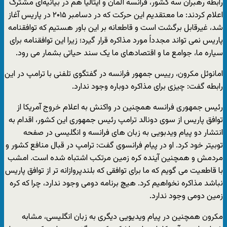
رابطه رهبران سه کشور، فرانسه آلمان و ایتالیا هم در بیانیه‌ای مشترک
اعلام کردند: ما معتقدیم این حرکت که در دسامبر ۲۰۱۵ در پاریس آغاز
شد، غیرقابل برگشت است و قاطعانه بر این باور هستیم که توافقنامه
پاریس نمی تواند مجدداً مورد مذاکره قرار گیرد؛ زیرا این توافقنامه برای
سیاره ما، جوامع ما و اقتصادهای ما یک سند حیاتی بشمار می رود.
امانوئل مکرون، رییس جمهور فرانسه در گفتگوی تلفنی با ترامپ در این
رابطه گفت: چیزی برای مذاکره دوباره وجود ندارد.
رئیس جمهوری فرانسه همچنین در واکنش به اعلام خروج آمریکا از
توافق پاریس از سوی دونالد ترامپ رئیس جمهوری این کشور، اقدام به
انتشار دو پیام ویدبویی به زبان های فرانسه و انگلیسی در صفحه
توبیتر خود کرد. او در پیام فرانسوی گفت: ترامپ در قبال منافع کشور و
مردمش و همچنین آینده کره زمین مرتکب اشتباه شده است. امشب
با قاطعیت می گویم که ما برای توافقی که بلندپروازانه تر از توافق پاریس
نباشد مذاکره نخواهیم کرد. هیچ برنامه دومی وجود ندارد، چرا که کره
زمین دومی وجود ندارد.
مکرون همچنین در پیام ویدیویی دیگری به زبان انگلیسی، مشابه