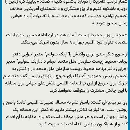
شعار ترامپ «آمریکا را دوباره باشکوه کنیم» گفت: «بیایید کره زمین را
دوباره باشکوه کنیم و از پژوهشگران و دانشمندان آمریکایی مخالف
تصمیم ترامپ خواست که به مبارزه فرانسه با تغییرات آب و هوایی
زمین ملحق شوند.»
همچنین وزیر محیط زیست آلمان هم درباره ادامه مسیر بدون ایالت
متحده عنوان کرد: اقلیم جهان، ۸ سال بدون آمربکا می‌جنگد.
از سوی دیگر جدی ترین واکنش را”اریک سولیم” مدیر اجرایی دفتر
برنامه محیط زیست سازمان ملل متحد انجام داد،اریک سولیم” مدیر
اجرایی دفتر برنامه محیط زیست سازمان ملل متحد در واکنش به
تصمیم رییس جمهوری آمریکا برای خروج از توافق پاریس گفت: تصمیم
آمریکا برای خروج از این توافقنامه اقلیمی تلاش‌های جهانی برای مقابله
با این چالش مشترک را متوقف نخواهد کرد.
وی در بیانیه‌ای گفت: پاسخ علم به مساله تغییرات اقلیمی کاملا واضح و
روشن است. ما نیاز به تلاش بیشتر داریم نه کمتر. این مساله یک
چالش جهانی است و هر ملتی موظف است که برای مقابله با آن اقدام
کند و از هم‌اکنون نیز این اقدامات باید صورت گیرد.