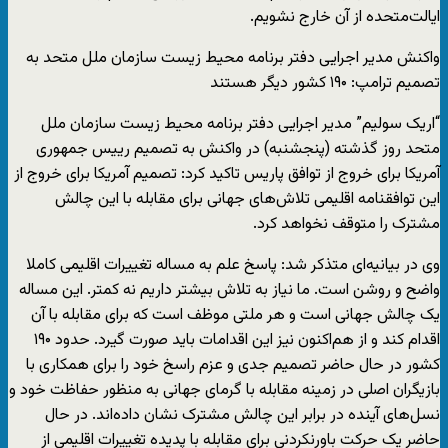
ایالت‌متحده از آن خارج نشویم.
واکنش مدیر اجرایی دفتر برنامه محیط زیست سازمان ملل متحد به
تصمیم ترامپ: ۱۹۰ کشور دیگر هستند
“اریک سولیم” مدیر اجرایی دفتر برنامه محیط زیست سازمان ملل
متحد روز گذشته (پنجشنبه) در واکنش به تصمیم رییس جمهوری
آمریکا برای خروج از توافق پاریس تاکید کرد: تصمیم آمریکا برای خروج از
این توافقنامه اقلیمی تلاش‌های جهانی برای مقابله با این چالش
مشترک را متوقف نخواهد کرد.
وی در بیانیه‌ای متذکر شد: پاسخ علم به مساله تغییرات اقلیمی کاملا
واضح و روشن است. ما نیاز به تلاش بیشتر داریم نه کمتر. این مساله
یک چالش جهانی است و هر ملتی موظف است که برای مقابله با آن
اقدام کند و از هم‌اکنون نیز این اقدامات باید صورت گیرد. حدود ۱۹۰
کشور در حال حاضر تصمیم جدی و عزم راسخ خود را برای همکاری با
بازیگران اصلی در زمینه مقابله با گرمای جهانی به منظور حفاظت خود و
نسل‌های آینده در برابر این چالش مشترک نشان داده‌اند. در حال
حاضر یک حرکت باورنکردنی برای مقابله با پدیده تغییرات اقلیمی از