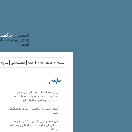
استقرار
حاکميت
هدف نهضت ملی 
است
شنبه, ۱۷ مرداد , ۱۴۰۵ |
خانه
نهضت ملی
سازمان‌
بیانیه
سازمان‌های
ملی
بیانیه مجامع اسلامی ایرانیان – در
محکومیت اعدام، سرکوب سیاسی–
اجتماعی، و نقض حقوق زنان
جبهه ملی ایران: ماشین اعدام را متوقف
کنید!
جبهه ملی ایران-خارج از کشور انجام
اعدام‌های وقیحانه در ملأِعام را محکوم
می‌کند