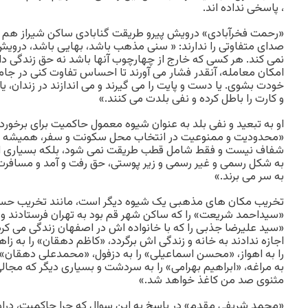
، پاسخی نداده اند.
«رحمت فخرآبادی» درویش پیرو طریقت گنابادی ساکن شیراز ه
صدای متفاوتی را ندارند: « سنی مذهب باشد، بهایی باشد، درویش 
نمی کند. هر کسی که خارج از چهارچوب آنها باشد نه حق زندگی دار
امکان معامله، آنقدر فشار می آورند تا احساس تفاوت کنی در جام
خودت بشوی. یا دست و پایت را می گیرند و می اندازند در زندان، یا
و کارت را باطل کرده و نفی بلدت می کنند.»
او به تبعید و نفی بلد به عنوان شیوه معمول حاکمیت برای برخورد 
«محدودیت و ممنوعیت در انتخاب محل سکونت و سفر، همیشه هم ب
شفاف نیست و فقط شامل قطب طریقت نمی شود، بلکه بسیاری از 
به شکل رسمی و غیر رسمی و زیر پوستی، حق رفت و آمد و مسافرت
به سر می برند.»
تخریب مکان های مذهبی یک شیوه دیگر است، مانند تخریب حسینی
«سیداحمد شریعت» را که ساکن شهر قم بود به تهران فرستادند و 
«سید علیرضا جذبی را که با خانواده اش در اصفهان زندگی می کرد 
اجازه ندادند به خانه و زندگی اش برگردد، «کاظم دهقان» را به زا
را به اهواز، «محسن اسماعیلی» را به دزفول، «محمدعلی دهقان» ر
به مراغه، «ابراهیم بهرامی» را به سردشت و بسیاری دیگر که مجا
مثنوی صد من کاغذ خواهد شد.»
«محمد شریفی مقدم» در پاسخ به این سوال که چرا حاکمیت، دراویش