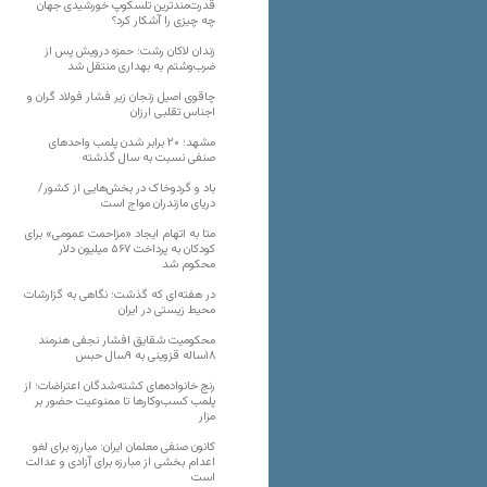
قدرت‌مندترین تلسکوپ خورشیدی جهان
چه چیزی را آشکار کرد؟
زندان لاکان رشت؛ حمزه درویش پس از
ضرب‌وشتم به بهداری منتقل شد
چاقوی اصیل زنجان زیر فشار فولاد گران و
اجناس تقلبی ارزان
مشهد؛ ۲۰ برابر شدن پلمب واحدهای
صنفی نسبت به سال گذشته
باد و گردوخاک در بخش‌هایی از کشور/
دریای مازندران مواج است
متا به اتهام ایجاد «مزاحمت عمومی» برای
کودکان به پرداخت ۵۶۷ میلیون دلار
محکوم شد
در هفته‌ای که گذشت؛ نگاهی به گزارشات
محیط زیستی در ایران
محکومیت شقایق افشار نجفی هنرمند
۱۸ساله قزوینی به ۹سال حبس
رنج خانواده‌های کشته‌شدگان اعتراضات؛ از
پلمب کسب‌وکارها تا ممنوعیت حضور بر
مزار
کانون صنفی معلمان ایران: مبارزه برای لغو
اعدام بخشی از مبارزه برای آزادی و عدالت
است