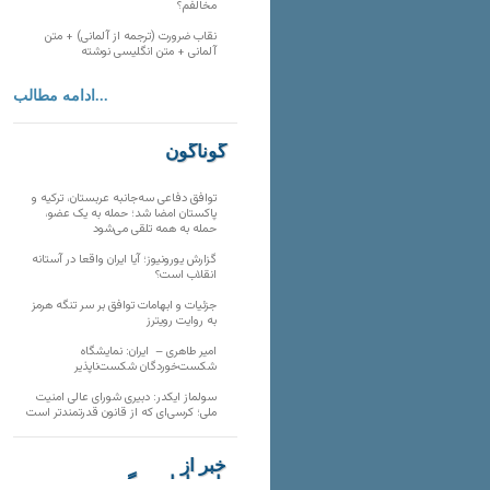
مخالفم؟
نقاب ضرورت (ترجمه از آلمانی) + متن
آلمانی + متن انگلیسی نوشته
ادامه مطالب...
گوناگون
توافق دفاعی سه‌جانبه عربستان، ترکیه و
پاکستان امضا شد؛ حمله به یک عضو،
حمله به همه تلقی می‌شود
گزارش یورونیوز؛ آیا ایران واقعا در آستانه
انقلاب است؟
جزئیات و ابهامات توافق بر سر تنگه هرمز
به روایت رویترز
امیر طاهری – ایران: نمایشگاه
شکست‌خوردگان شکست‌ناپذیر
سولماز ایکدر: دبیری شورای عالی امنیت
ملی؛ کرسی‌ای که از قانون قدرتمندتر است
خبر از
تارنماهای دیگر