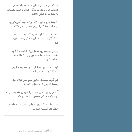
حادثه در دریای عمان؛ بر پایه داده‌های
کشتیرانی، تردد در تنگه هرمز و باب‌المندب
به شدت کاهش یافت
نظرسنجی جدید: تنها یک‌سوم آمریکایی‌ها
از ادامه جنگ با ایران حمایت می‌کنند
ترامپ با رد گزارش‌های کمبود تسلیحات،
افشاگران را به زندان طولانی مدت تهدید
کرد
رئیس‌ جمهوری اسرائیل: نقشه راه غزه
مثبت است اما حماس باید کاملا خلع
سلاح شود
کویت دستور تعطیلی تنها مدرسه ایرانی
این کشور را صادر کرد
دو فوتبالیست سابق تیم ملی زنان ایران
رسما شهروند استرالیا شدند
آلمان برای عامل حمله با خودرو به جمعیت
در مونیخ حکم حبس ابد صادر کرد
دست‌کم ۳۰ نیروی دولتی یمن در حملات
حوثی‌ها کشته شدند
بایگانی نسخه قدیم سایت