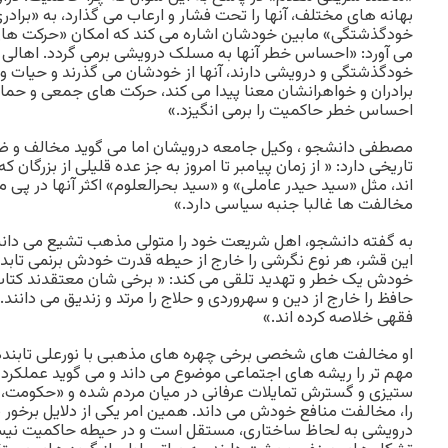
بهانه های مختلف، آنها را تحت فشار و ارعاب می گذارد، به «برادری
خودگذشتگی» مابین خودشان اشاره می کند که امکان «حرکت های
می آورد: «احساس خطر آنها به مسلک درویشی برمی گردد. اهالی ع
خودگذشتگی و درویشی دارند، آنها از خودشان می گذرند و حیات و
برادران و خواهرانشان معنا پیدا می کند، حرکت های جمعی و حما
احساس خطر حاکمیت را برمی انگیزد.»
مصطفی دانشجو ، وکیل جامعه درویشان اما می گوید مخالف و ض
تاریخی دارد: « از زمان پیامبر تا امروز به جز عده قلیلی از بزرگا
اند، مثل «سید حیدر عاملی» و «سید بحرالعلوم» اکثر آنها در پی 
مخالفت ها غالبا جنبه سیاسی دارد.»
به گفته دانشجو، اهل شریعت خود را متولی مذهب تشیع می دانند 
این قشر، هر نوع نگرشی را خارج از حیطه قدرت خودش برنمی تابد 
خودش یک خطر و تهدید تلقی می کند: « برخی شان معتقدند کت
حافظ را خارج از دین و سهروردی و حلاج را مرتد و زندیق می دانند.
فقهی خلاصه کرده اند.»
او مخالفت های شخصی برخی چهره های مذهبی با نورعلی تابنده 
مهم تر را ریشه های اجتماعی موضوع می داند و می گوید عملک
ستیزی و گسترش تمایلات عرفانی در میان مردم شده و «حکومت، 
را، مخالفت منافع خودش می داند. همین امر یکی از دلایل برخور 
درویشی به لحاظ ساختاری، مستقل است و در حیطه حاکمیت نیست.