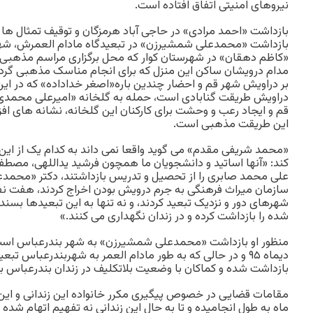
نیروهای امنیتی اتفاق افتاده است.
بازداشت «احمد مرادی» در حاجی آباد هرمزگان و توقیف تمثال ها 
بازداشت «محمدعلی شمشیرزن» در تبعیدگاه مادام العمرش، شهر
«کاظم دهقان» در شهرستان کوار که محل برگزاری مراسم مذهبی 
مدام درویشان ساکن این منزل که برای انجام مناسک مذهبی گرد
بر دراویش شهر قم و احضار چندین باره«اصغر خداداده» که در این 
دراویش طریقت گنابادی است، حمله به گلخانه «امیرعلی محمدی 
قم و ایجاد رعب و وحشت برای کارکنان این گلخانه، نشانه های اف
این طریقت مذهبی است.
«محمد شریفی مقدم» می گوید واقعا نمی داند به کدام یک از این 
کند: «آنها اساتید و دانشجویان ما همچون فرشید یداللهی، مصطفی
علی محمد صابری را از تحصیل و تدریس بازداشتند، دکتر «محمدع
سازمان میراث فرهنگی به جرم درویش بودن اخراج کردند، هفت نفر 
شهرهای دور و نزدیک تبعید کردند، و نه تنها به این تبعیدها بسند
شده را بازداشت کرده و در زندان نگهداری می کنند.»
منظور او بازداشت «محمدعلی شمشیرزن» به شهر بندرعباس اس
دیماه ۹۵ و در حالی که به طور مادام العمر به شهربندرعباس 
بازداشت شده و کماکان با وضعیت بلاتکلیف در زندان بندرعباس به
مقامات قضایی در خصوص پیگیری مکرر خانواده این زندانی و ای
ماه به طول انجامیده و تا به حال این زندانی نه تفهیم اتهام شد