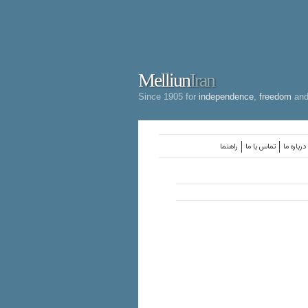
Melliun
Iran
Since 1905 for
independence
,
freedom
an
درباره ما
تماس با ما
راهنما