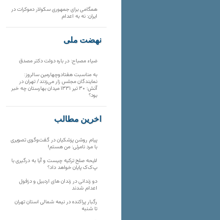
همگامی برای جمهوری سکولار دموکرات در
ایران: نه به اعدام
نهضت ملی
ضیاء مصباح: در باره دولت دکتر مصدق
به مناسبت هفتادوچهارمین سالروز:
نمایندگان مجلس زار می‌زدند/ تهران در
آتش؛ ۳۰ تیر ۱۳۳۱ میدان بهارستان چه خبر
بود؟
آخرین مطالب
پیام روشن پزشکیان در گفت‌و‌گوی تصویری
با مرد نامرئی: من هستم!
لایحه صلح ترکیه چیست و آیا به درگیری با
پ‌ک‌ک پایان خواهد داد؟
دو زندانی در زندان های اردبیل و دزفول
اعدام شدند
رگبار پراکنده در نیمه شمالی استان تهران
تا شنبه