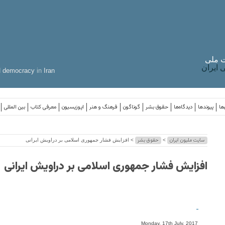
 ملی
ایران
d
democracy
in
Iran
ها
پیوندها
دیدگاه‌ها
حقوق بشر
گوناگون
فرهنگ و هنر
اپوزیسیون
معرفی کتاب
بین المللی
سایت ملیون ایران
حقوق بشر
>
> افزایش فشار جمهوری اسلامی بر دراویش ایرانی
افزایش فشار جمهوری اسلامی بر دراویش ایرانی
-
Monday, 17th July, 2017