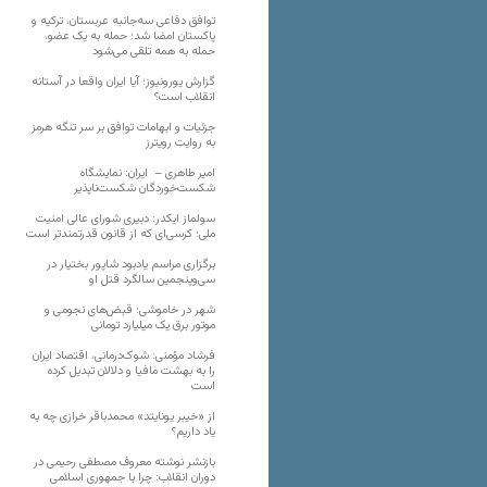
توافق دفاعی سه‌جانبه عربستان، ترکیه و
پاکستان امضا شد؛ حمله به یک عضو،
حمله به همه تلقی می‌شود
گزارش یورونیوز؛ آیا ایران واقعا در آستانه
انقلاب است؟
جزئیات و ابهامات توافق بر سر تنگه هرمز
به روایت رویترز
امیر طاهری – ایران: نمایشگاه
شکست‌خوردگان شکست‌ناپذیر
سولماز ایکدر: دبیری شورای عالی امنیت
ملی؛ کرسی‌ای که از قانون قدرتمندتر است
برگزاری مراسم یادبود شاپور بختیار در
سی‌وپنجمین سالگرد قتل او
شهر در خاموشی؛ قبض‌های نجومی و
موتور برق یک میلیارد تومانی
فرشاد مؤمنی: شوک‌درمانی، اقتصاد ایران
را به بهشت مافیا و دلالان تبدیل کرده
است
از «خیبر یونایتد» محمدباقر خرازی چه به
یاد داریم؟
بازنشر نوشته معروف مصطفی رحیمی در
دوران انقلاب: چرا با جمهوری اسلامی