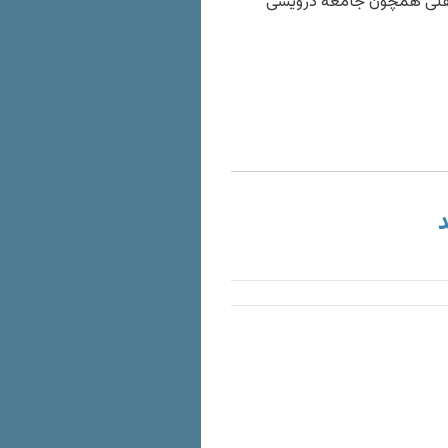
تقلی همچون جامعه درویشی
د