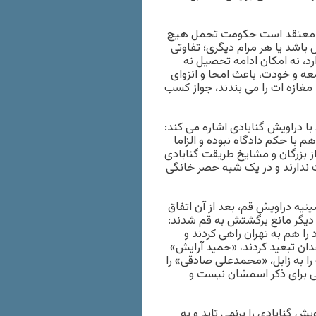
م معتقد است حکومت تحمل هیچ
باشد یا هر مرام دیگری؛ تفاوتی
د، نه امکان ادامه تحصیل نه
عه و خودت، باعث امحا و انزوای
 مغازه ات را می بندند، جواز کسب
با دراویش گنابادی اشاره می کند:
ا حکم دادگاه نبوده و الزاما
بزرگان و مشایخ طریقت گنابادی
 ندارند و در یک شبه حصر خانگی
ه دراویش قم، بعد از آن اتفاق
دیگر مانع برگشتش به قم شدند:
را هم به تهران راهی کردند و
هدان تبعید کردند، «حمید آرایش»
ا به زابل، «محمدعلی صادقی» را
لی برای ذکر اسمشان نیست و
 گنابادی را برنمی تابد و به