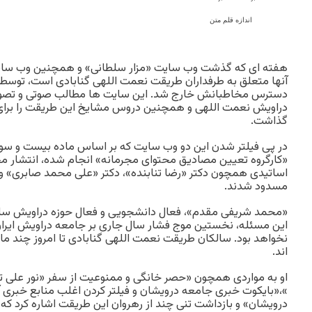
اندازه قلم متن
هفته ای که گذشت وب سایت «مزار سلطانی» و همچنین وب سا
آنها متعلق به طرفداران طریقت نعمت اللهی گنابادی است، توسط «
دسترس مخاطبانش خارج شد. این سایت ها مطالب صوتی و تصویری
دراویش نعمت اللهی و همچنین دروس مشایخ این طریقت را برای
گذاشت.
در پی فیلتر شدن این دو وب سایت که بر اساس ماده بیست و سوم ق
«کارگروه تعیین مصادیق محتوای مجرمانه» انجام شده، انتشار 
اساتیدی همچون دکتر «رضا تنابنده»، دکتر «علی محمد صابری» و 
مسدود شدند.
«محمد شریفی مقدم»، فعال دانشجویی و فعال حوزه دراویش ساکن ت
این مسئله، نخستین موج فشار سال جاری بر جامعه دراویش ایرا
نخواهد بود. سالکان طریقت نعمت اللهی گنابادی تا امروز چند ماه
اند.
او به مواردی همچون «حصر خانگی و ممنوعیت از سفر «نور علی تا
»،«بایکوت خبری جامعه درویشان و فیلتر کردن اغلب منابع خبری 
درویشان» و بازداشت تنی چند از رهروان این طریقت اشاره کرد ک