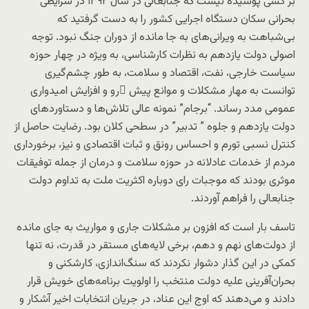
بر کسی پوشیده نیست که جنابعالی در سال ۱۳۹۲ در شرایطی
بحرانی سکان دستگاه اجرایی کشور را به دست گرفتید که
بی‌شباهت به ویرانی‌های به جا مانده از دوران جنگ نبود. توجه
اصولی دولت یازدهم به نظرات کارشناسی، به ویژه در چهار حوزه
سیاست خارجی، نفت، اقتصاد و سلامت، به طور چشم‌گیری
توانست به مهار مشکلات و موانع پیش ِرو و افزایش امیدواری
عمومی مدد رساند. “برجام” نمونه‌ عالی تلاش‌ها و دستاوردهای
دولت یازدهم و جلوه ” تدبیر” در سطحی کلان بود. رضایت حاصل از
کنترل نسبی تورم و احساس رونق و ثبات اقتصادی و نیز، برخورداری
مردم از خدمات عادلانه در حوزه سلامت و درمان از جمله توفیقات
موثری بودند که موجبات رای دوباره اکثریت ملت به تداوم دولت
جنابعالی را فراهم آوردند.
تاسف بار است که افزون بر مشکلات جاری و مواریث به جای مانده
از دولت‌های نهم و دهم، برخی لایه‌های مستقر در قدرت، نه تنها
کمکی در این گذار دشوار نکردند که سنگ‌اندازی‌، کارشکنی و
بحران‌آفرینی‌ علیه دولت منتخب را اولویت برنامه‌های خویش قرار
دادند و می‌دهند که اوج این عناد، در جریان انتخابات اخیر آشکار و