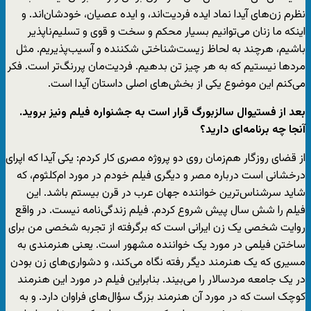
نظرم زن‌های آیدا نماد ایده فردیت‌اند، و ایده عصیان، خودشان‌اند. و
اینکه ما زنان می‌توانیم بسیار محکم و سخت و قوی و تسلیم‌ناپذیر
باشیم، هرچند به لحاظ زیست‌شناختی شکننده و آسیب‌پذیریم. مثل
مردها نیستیم که به هر چیز تن بدهیم. فردیت‌مان پررنگ‌تر است. فکر
می‌کنم این موضوع یکی از بخش‌های اصلی داستان آیدا است.
بعد از فستیوال سالزبورگ قرار است به جشنواره فیلم ونیز بروید.
آنجا چه برنامه‌ای دارید؟
از قضای روزگار هم‌زمان روی دو پروژه مصری کار کردم: یکی آیدا که اپرای
درخشانی است درباره مصر و دیگری فیلم خودم در مورد ام‌کلثوم، که
شاید سرشناس‌ترین خواننده جهان عرب در قرن بیستم باشد. این
فیلم را شش سال پیش شروع کردم. فیلم زندگی‌نامه نیست. در واقع
روایت شخصی یک زن ایرانی است که برگرفته از تجربه شخصی من برای
ساختن فیلمی در مورد یک خواننده مشهور است. یعنی هنرمندی به
مسیری که یک هنرمند دیگر رفته نگاه می‌کند، و دشواری‌های زن بودن
در یک جامعه مردسالار را می‌بیند. بنابراین فیلم در مورد این هنرمند
کوچک است که در مورد آن هنرمند بزرگ سؤال‌های فراوان دارد. و به