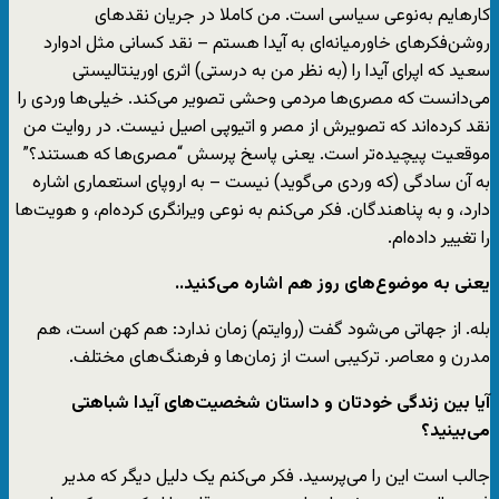
کارهایم به‌نوعی سیاسی است. من کاملا در جریان نقدهای
روشن‌فکرهای خاورمیانه‌ای به آیدا هستم – نقد کسانی مثل ادوارد
سعید که اپرای آیدا را (به نظر من به درستی) اثری اورینتالیستی
می‌دانست که مصری‌ها مردمی وحشی تصویر می‌کند. خیلی‌ها وردی را
نقد کرده‌اند که تصویرش از مصر و اتیوپی اصیل نیست. در روایت من
موقعیت پیچیده‌تر است. یعنی پاسخ پرسش “مصری‌ها که هستند؟”
به آن سادگی (که وردی می‌گوید) نیست – به اروپای استعماری اشاره
دارد، و به پناهندگان. فکر می‌کنم به نوعی ویرانگری کرده‌ام، و هویت‌ها
را تغییر داده‌ام.
یعنی به موضوع‌های روز هم اشاره می‌کنید..
بله. از جهاتی می‌شود گفت (روایتم) زمان ندارد: هم کهن است، هم
مدرن و معاصر. ترکیبی است از زمان‌ها و فرهنگ‌های مختلف.
آیا بین زندگی خودتان و داستان شخصیت‌های آیدا شباهتی
می‌بینید؟
جالب است این را می‌پرسید. فکر می‌کنم یک دلیل دیگر که مدیر