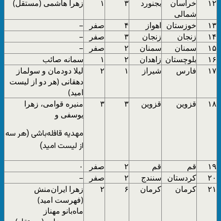
۱۲
خراسان
بجنورد
۳
۱
زهرا هاشمی (مستقل)
شمالی
۱۳
خوزستان
اهواز
۴
صفر
–
۱۴
زنجان
زنجان
۳
صفر
–
۱۵
سمنان
سمنان
۲
صفر
–
۱۶
بلوچستان
زاهدان
۲
۱
سمانه صائب
۱۷
فارس
شیراز
۱
۲
لیلا دودمان و سولماز
دهقانی (هر دو از لیست
امید)
۱۸
قزوین
قزوین
۳
۳
منیره قوامی، زهرا
یوسفی و
مهدیه قافله‌باشی (هر سه
از لیست امید)
۱۹
قم
قم
۲
صفر
۰
۲۰
کردستان
سنندج
۲
صفر
–
۲۱
کرمان
کرمان
۶
۲
زهرا ایران‌منش
(فهرست امید)
ماه‌بانو مهناز