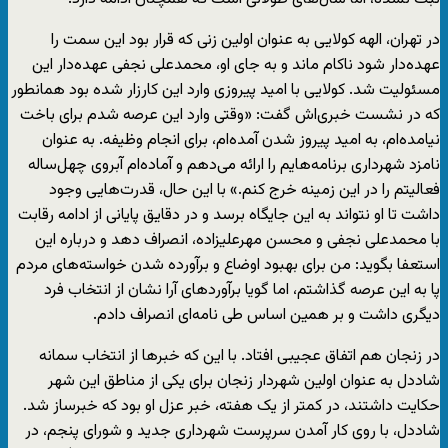
در تهران، الهه کولایی به عنوان اولین زنی که قرار بود این سمت را
عهده‌دار شود ناکام ماند و به جای او، محمدعلی نجفی عهده‌دار این
مسئولیت شد. کولایی با امید پیروزی وارد این کارزار شده بود همانطور
که در نشست خبری‌اش گفت: «وقتی وارد این عرصه شدم برای باخت
نیامده‌ام، به امید پیروز شدن آمده‌ام، برای انجام وظیفه. به عنوان
نامزد شهرداری برنامه‌هایم را ارائه می‌دهم و آماده‌ام آبروی چهل‌ساله‌
فعالیتم را در این زمینه خرج کنم.» با این حال، قدرت‌هایی وجود
داشت تا او نتواند به این جایگاه برسد و در دقایق پایانی از ادامه رقابت
با محمدعلی نجفی و محسن مهرعلیزاده، انصراف دهد و درباره این
استعفا بگوید: من برای بهبود اوضاع و برآورده شدن خواسته‌های مردم
پا به این عرصه گذاشتم، اما گویا برآوردهای آرا نشان از انتخاب فرد
دیگری داشت و بر همین اساس طی نامه‌ای انصراف دادم.
در زنجان هم اتفاق عجیبی افتاد. با این که خبرها از انتخاب سمانه
شاددل به عنوان اولین شهردار زنجان برای یکی از مناطق این شهر
حکایت داشتند، در کمتر از یک هفته، خبر عزل او بود که خبرساز شد.
شاددل، با روی کار آمدن سرپرست شهرداری جدید و شورای پنجم، در