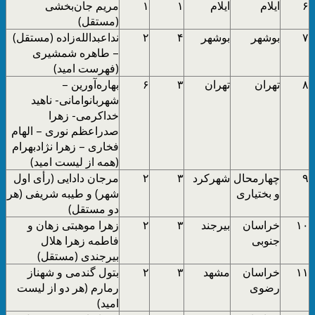
۶
ایلام
ایلام
۱
۱
مریم جان‌بخشی
(مستقل)
۷
بوشهر
بوشهر
۴
۲
نداعبدالله‌زاده (مستقل)
– طاهره شمشیری
(فهرست امید)
۸
تهران
تهران
۳
۶
بهاره‌آورین –
شهربانوامانی- ناهید
خداکرمی- زهرا
صدراعظم نوری – الهام
فخاری – زهرا نژادبهرام
(همه از لیست امید)
۹
چهارمحال
شهرکرد
۳
۲
مرجان دادایی (رأی اول
و بختیاری
شهر) و طیبه شریفی (هر
دو مستقل)
۱۰
خراسان
بیرجند
۳
۲
زهرا موهبتی زهان و
جنوبی
فاطمه زهرا هلال
بیرجندی (مستقل)
۱۱
خراسان
مشهد
۳
۲
بتول گندمی و شهناز
رضوی
رمارم (هر دو از لیست
امید)