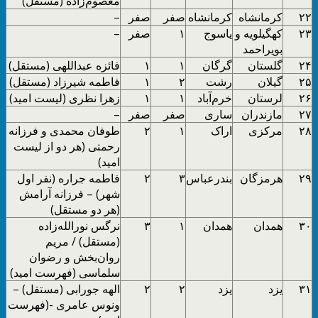
معصوم‌زاده (مستقل)
۲۲
کرمانشاه
کرمانشاه
صفر
صفر
–
۲۳
کهگیلویه و
یاسوج
۱
صفر
–
بویراحمد
۲۴
گلستان
گرگان
۱
۱
فائزه عبداللهی (مستقل)
۲۵
گیلان
رشت
۲
۱
فاطمه شیرزاد (مستقل)
۲۶
لرستان
خرم‌آباد
۱
۱
زهرا نظری (لیست امید)
۲۷
مازندران
ساری
صفر
صفر
–
۲۸
مرکزی
اراک
۱
۲
طوفان محمدی و فرزانه
رحمتی (هر دو از لیست
امید)
۲۹
هرمزگان
بندرعباس
۳
۲
فاطمه جراره (نفر اول
شهر) – فرزانه آرامش
(هر دو مستقل)
۳۰
همدان
همدان
۱
۳
نرگس نورالله‌زاده
(مستقل) / مریم
روان‌بخش و رضوان
سلماسی (فهرست امید)
۳۱
یزد
یزد
۲
۲
الهه جورابی (مستقل) –
ونوس عامری -(فهرست