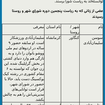
توانسته‌اند به ریاست شورا برسند.
عضی از زنانی که به ریاست پنجمین دوره شورای شهر و روستا
رسیدند
نام
شهر /
نام استان
معرفی
روستا
سوسن
کنگاور
کرمانشاه
سلیمان‌آبادی ورزشکار
سلیمان‌آبادی
است. او سابقه حضور ۹
ساله در اردوهای تیم ملی
ووشو بانوان را دارد و به
تازگی هم وارد دنیای کشتی
در بخش گراپلینگ شده. این
زن جوان که توانسته به ۶
مقام کشوری در رشته کیک
بوکسینگ دست یابد، حالا با
حضور در شورای شهر،
قرار است توانایی‌های
مدیریتی‌اش را هم به چالش
بکشد.
ستاره فتاح‌پور
سردشت
ارومیه
فتاح‌پور، ۵۲ ساله، معلم و