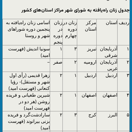
جدول زنان راه‌یافته به شورای شهر مراکز استان‌های کشور
ردیف
استان
مرکز
زنان در
زنان
اسامی زنان راه‌یافته به
استان
دوره
در
پنجمین دوره شوراهای
چهارم
دوره
شهر و روستا
پنجم
۱
آذربایجان
تبریز
۳
۱
سونیا اندیش (فهرست
شرقی
امید)
۲
آذربایجان
ارومیه
۲
صفر
–
غربی
۳
اردبیل
اردبیل
۱
۲
زهرا قدیمی (رأی اول
شهر و مستقل)- رؤیا
کنعانی (فهرست امید)
۴
اصفهان
اصفهان
۱
۲
شیرین طغیانی و فریده
روشن (هر دو در
فهرست امید)
۵
البرز
کرج
۳
۲
سارادشت‌گرد و فریده
بزنی بیرانوند (فهرست
امید)