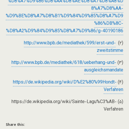
%D8%A7%D9%86%D8%AA%D8%AE%D8%A7%D8%A8%D
8%A7%D8%AA-
%D9%BE%D8%A7%D8%B1%D9%84%D9%85%D8%A7%D9
%86%DB%8C-
%D8%A2%D9%84%D9%85%D8%A7%D9%86/g-40190186
http://www.bpb.de/mediathek/599/erst-und-
(۲)
zweitstimme
http://www.bpb.de/mediathek/618/ueberhang-und-
(۳)
ausgleichsmandate
https://de.wikipedia.org/wiki/D%E2%80%99Hondt-
(۴)
Verfahren
(۵) https://de.wikipedia.org/wiki/Sainte-Lagu%C3%AB-
Verfahren
Share this: