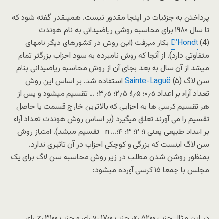
پرداختن به جزئیات در اینجا مقدور نیست. همینقدر گفته شود که
تا سال ۱۹۸۰ برای محاسبه روشی ریاضیدانی به نام هوندت
D’Hondt
(4) بکار میرفت (این روش در کشورهای دیگر نامهای
متفاوتی دارد). از آنجا که روش نامبرده به سود احزاب بزرگتر تمام
میشد از آن سال به بعد بجای آن از روش محاسبه ریاضیدانی بنام
سن لاگ
Sainte-Laguë
(۵) استفاده شد. بر اساس این روش
تعداد آراء بر اعداد ۰٫۵؛ ۱٫۵؛ ۲٫۵؛ ۳٫۵؛ … تقسیم میشود و پس از
هر تقسیم کرسی ها به احزابی که بالاترین خارج قسمت یا حاصل
تقسیم را می آورند تعلق میگیرد (بر اساس روش هوندت تعداد آراء
بر اعداد طبیعی یعنی ۱؛ ۲؛ ۳؛ ۴؛… n تقسیم میشد). امتیاز روش
سن لاگ اینست که بزرگی و کوچکی احزاب در آن تاثیری ندارد.
بمنظور روشن شدن مطلب در زیر روش محاسبه سن لاگ برای یک
مجلس با جمعا ۱۵ کرسی آورده میشود:
در این مثال حزب x، ۵۲۰۰، حزب y، ۱۷۰۰ رای و حزب z، ۳۱۰۰ رای