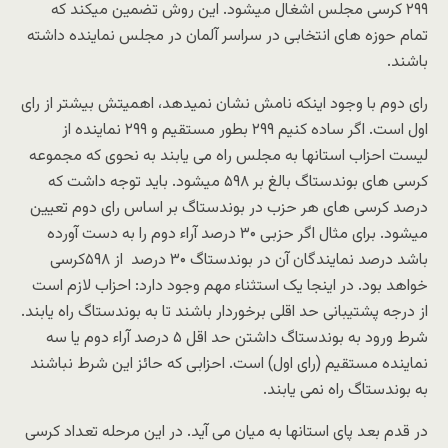
۲۹۹ کرسی مجلس اشغال میشود. این روش تضمین میکند که
تمام حوزه های انتخابی در سراسر آلمان در مجلس نماینده داشته
باشند.
رای دوم با وجود اینکه نامش نشان نمیدهد، اهمیتش بیشتر از رای
اول است. اگر ساده کنیم ۲۹۹ بطور مستقیم و ۲۹۹ نماینده از
لیست احزاب استانها به مجلس راه می یابند به نحوی که مجموعه
کرسی های بوندستاگ بالغ بر ۵۹۸ میشود. باید توجه داشت که
درصد کرسی های هر حزب در بوندستاگ بر اساس رای دوم تعیین
میشود. برای مثال اگر حزبی ۳۰ درصد آراء دوم را به دست آورده
باشد درصد نمایندگان آن در بوندستاگ ۳۰ درصد از ۵۹۸کرسی
خواهد بود. در اینجا یک استثناء مهم وجود دارد: احزاب لازم است
از درجه پشتیبانی حد اقلی برخوردار باشند تا به بوندستاگ راه یابند.
شرط ورود به بوندستاگ داشتن حد اقل ۵ درصد آراء دوم یا سه
نماینده مستقیم (رای اول) است. احزابی که حائز این شرط نباشند
به بوندستاگ راه نمی یابند.
در قدم بعد پای استانها به میان می آید. در این مرحله تعداد کرسی