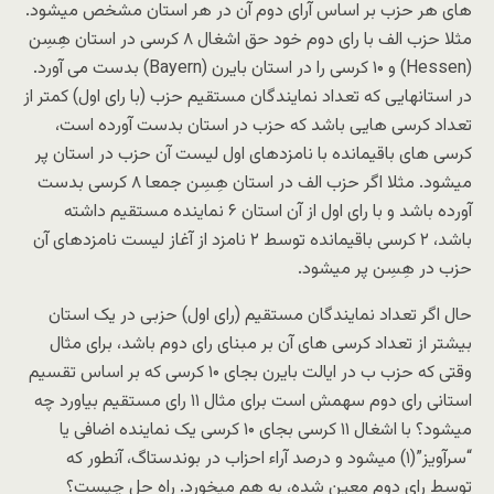
های هر حزب بر اساس آرای دوم آن در هر استان مشخص میشود.
مثلا حزب الف با رای دوم خود حق اشغال ۸ کرسی در استان هِسِن
(Hessen) و ۱۰ کرسی را در استان بایرن (Bayern) بدست می آورد.
در استانهایی که تعداد نمایندگان مستقیم حزب (با رای اول) کمتر از
تعداد کرسی هایی باشد که حزب در استان بدست آورده است،
کرسی های باقیمانده با نامزدهای اول لیست آن حزب در استان پر
میشود. مثلا اگر حزب الف در استان هِسِن جمعا ۸ کرسی بدست
آورده باشد و با رای اول از آن استان ۶ نماینده مستقیم داشته
باشد، ۲ کرسی باقیمانده توسط ۲ نامزد از آغاز لیست نامزدهای آن
حزب در هِسِن پر میشود.
حال اگر تعداد نمایندگان مستقیم (رای اول) حزبی در یک استان
بیشتر از تعداد کرسی های آن بر مبنای رای دوم باشد، برای مثال
وقتی که حزب ب در ایالت بایرن بجای ۱۰ کرسی که بر اساس تقسیم
استانی رای دوم سهمش است برای مثال ۱۱ رای مستقیم بیاورد چه
میشود؟ با اشغال ۱۱ کرسی بجای ۱۰ کرسی یک نماینده اضافی یا
“سرآویز”(۱) میشود و درصد آراء احزاب در بوندستاگ، آنطور که
توسط رای دوم معین شده، به هم میخورد. راه حل چیست؟