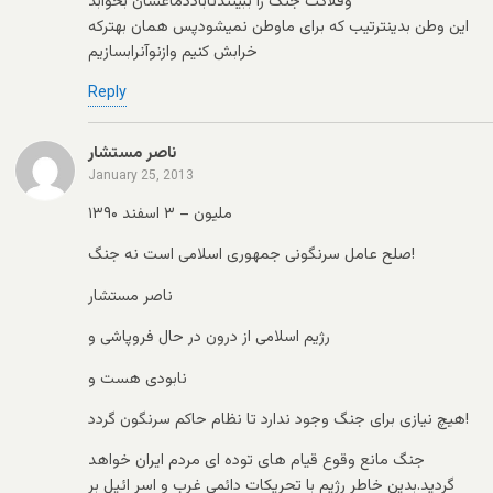
وفلاکت جنگ را ببینندتاباددماغشان بخوابد
این وطن بدینترتیب که برای ماوطن نمیشودپس همان بهترکه
خرابش کنیم وازنوآنرابسازیم
Reply
ناصر مستشار
January 25, 2013
ملیون – ۳ اسفند ۱۳۹۰
صلح عامل سرنگونی جمهوری اسلامی است نه جنگ!
ناصر مستشار
رژیم اسلامی از درون در حال فروپاشی و
نابودی هست و
هیچ نیازی برای جنگ وجود ندارد تا نظام حاکم سرنگون گردد!
جنگ مانع وقوع قیام های توده ای مردم ایران خواهد
گردید.بدین خاطر رژیم با تحریکات دائمی غرب و اسر ائیل بر