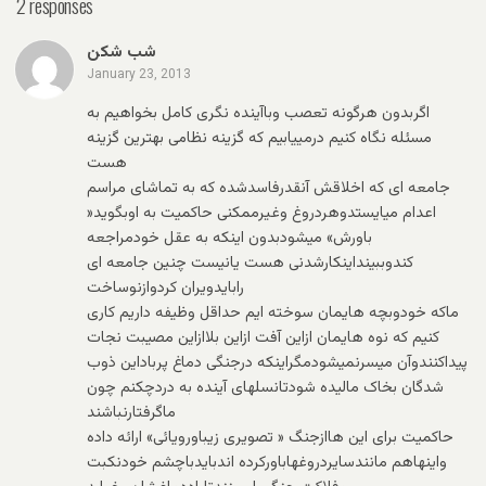
2 responses
شب شکن
January 23, 2013
اگربدون هرگونه تعصب وباآینده نگری کامل بخواهیم به
مسئله نگاه کنیم درمییابیم که گزینه نظامی بهترین گزینه
هست
جامعه ای که اخلاقش آنقدرفاسدشده که به تماشای مراسم
اعدام میایستدوهردروغ وغیرممکنی حاکمیت به اوبگوید«
باورش» میشودبدون اینکه به عقل خودمراجعه
کندوببینداینکارشدنی هست یانیست چنین جامعه ای
رابایدویران کردوازنوساخت
ماکه خودوبچه هایمان سوخته ایم حداقل وظیفه داریم کاری
کنیم که نوه هایمان ازاین آفت ازاین بلاازاین مصیبت نجات
پیداکنندوآن میسرنمیشودمگراینکه درجنگی دماغ پرباداین ذوب
شدگان بخاک مالیده شودتانسلهای آینده به دردچکنم چون
ماگرفتارنباشند
حاکمیت برای این هاازجنگ « تصویری زیباورویائی» ارائه داده
واینهاهم مانندسایردروغهاباورکرده اندبایدباچشم خودنکبت