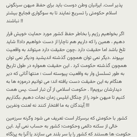
پذیر است. ایرانیان وطن دوست باید برای حفظ میهن سرنگونی
اسلام حکومتی را تسریع نمایند تا به سوگواری فجایع بیشتر
نباشند !!
اگر بخواهیم رژیم را بخاطر حفظ کشور مورد حمایت خویش قرار
دهیم ، همین را که داریم هم ناچارا از دست خواهیم داد!! شاید
تلخ باشد اما حقیقت دارد ،چون حقیقت دارد میتواند به واقعیت
بپیوند .دیگر نمی توان همچون گذشته اندیشید ودیگر نمی توان
همچون گذشته حکومت کرد . این حقیقت همواره در طول تاریخ
به طور تسلسل وار به واقعیت پیوسته است ؛ منتها آنانی که دیر
هنگام به این حقیقت دست یافته اند؛ می توانیم درموزه ها به
دیدارشان برویم!! . حکومت اسلامی از آن تبار است .پس همت
کنیم تا میهن خود را از چنگال ابلیس زمان نجات دهیم .بگذاریم
آِیندگان به ما افتخار کنند نه لعنت ونفرین !!!
کشور با حکومتی که برسرکار است تعریف می شود وگرنه سرزمین
خالی از سکنه دائمی وحکومت؛ کشور به حساب نمی آید .این
حکومت ها هستند که کشور را یا سر بلند می سازند یا آنرا به پرتگاه