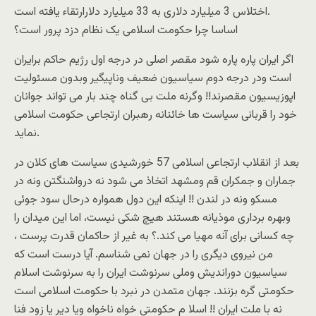
اختلاس 3 میلیارد دلاری به 33 میلیارد دلارارتقاء یافته است.
اساسا چرا حکومت اسلامی یک نظام دزد پرور است؟
اگر ایران پاره پاره شود مقصر اصلی در درجه اول رژیم حاکم برایران
است ودر درجه دوم سیاسیون ضعیف وناپیگیر وبدون مسئولیت
اپوزیسیون مقصرند!! وگرنه ملت بی گناه چند بار می تواند جوانان
خود را قربانی سیاست ها خائنانه رهبران ارتجاعی حکومت اسلامی
نماید.
بعد از انقلاب ارتجاعی اسلامی 57 خورشیدی سیاست های کلان در
جماران و جمکران قم ومشهد اتخاذ می شود نه درواشنگتن ونه در
مسکو ونه در لندن !! اینکه این دول همواره درحال سود جوئی
وبهره برداری موذیانه هستند هیچ شکی نیست، اما این میدان را
چه کسانی برای آنه مهیا می کند.؟ به غیر از حاکمان قدرت پرست ،
من نیروی دیگری را در جهان نمی شناسم. آیا درست است که
سیاسیون دوراندیش وملی سرنوشت ایران را به سرنوشت اسلام
حکومتی گره بزنند. جهان متمدن در نبرد با حکومت اسلامی است
نه با ملت ایران !! اسلا م حکومتی خواه ناخواه ویا دیر یا زود فنا