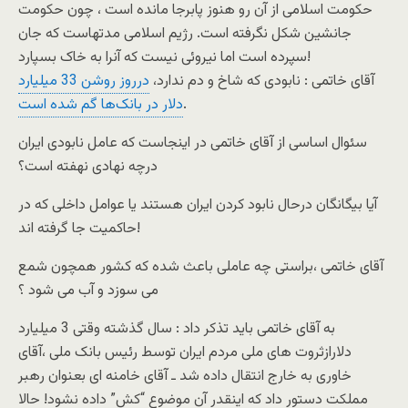
حکومت اسلامی از آن رو هنوز پابرجا مانده است ، چون حکومت
جانشین شکل نگرفته است. رژیم اسلامی مدتهاست که جان
سپرده است اما نیروئی نیست که آنرا به خاک بسپارد!
آقای خاتمی : نابودی که شاخ و دم ندارد،
درروز روشن 33 ميليارد
.
دلار در بانک‌ها گم شده است
سئوال اساسی از آقای خاتمی در اینجاست که عامل نابودی ایران
درچه نهادی نهفته است؟
آیا بیگانگان درحال نابود کردن ایران هستند یا عوامل داخلی که در
حاکمیت جا گرفته اند!
آقای خاتمی ،براستی چه عاملی باعث شده که کشور همچون شمع
می سوزد و آب می شود ؟
به آقای خاتمی باید تذکر داد : سال گذشته وقتی 3 میلیارد
دلارازثروت های ملی مردم ایران توسط رئیس بانک ملی ،آقای
خاوری به خارج انتقال داده شد ـ آقای خامنه ای بعنوان رهبر
مملکت دستور داد که اینقدر آن موضوع “کش” داده نشود! حالا