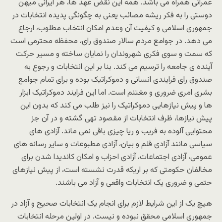
عمرانی همراه می باشد. همه این نقض عهد ها، هر ایرانی میهن
دوستی را به فکر ریشه مصائب یعنی به چگونگی پدیده انتخابات در
جمهوری اسلامی و کیفیت آن وعدم امکان انتخاب مطلوب، ارجاع
می دهد. در جوامع مردم سالار صندوق رای، محفظه محترمی است
که سمت و سوی فکری شهروندان را نمایان ساخته و مسیر حرکت
آینده ی جامعه را ترسیم می کند. بنا بر این انتخابات و رجوع به
صندوق رای فرایندی انسانی و دموکراتیک بوده و برای تمام جوامع
بشری امری ضروری و مغتنم است. اما این فرایند دموکراتیک ابزار
ها و پیش نیازهایی دموکراتیک را نیز طلب می کند که بدون این
پیش نیازها، ظرف انتخابات از مقصود تهی گشته و در آن جز
محتوایی آلوده به فریب و ریا چیزی باقی نمی ماند. آزادی های
سیاسی مانند آزادی قلم و بیان، آزادی مطبوعات و سایر رسانه های
عمومی، آزادی اجتماعات، آزادی احزاب و امکان کاندیدا شدن برای
مخالفان حکومتی که بر اریکه قدرت نشسته است، از پیش نیازهای
حتمی و ضروری یک انتخابات واقعی و آزاد می باشند.
هیچ یک از این شرایط لازم برای انجام یک انتخابات صحیح و آزاد در
جمهوری اسلامی محقق نبوده و نیست. در اولین مرحله انتخابات