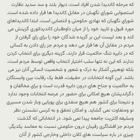
که مرحله کاندیدا شدن افراد است، دیوار بلند و سد سدید نظارت
استصوابی شورای نگهبان در مقابل کاندیدا ها قرار داده شده است.
شورای نگهبان که نهادی حکومتی و انتصابی است، ابتدا کاندیداهای
مورد قبول و تایید خود را از میان داوطلبان کاندیداتوری گزینش می
کند و بعد لیست این بر گزیده شدگان خود را برای رای گرفتن از
مردم در مقابل آن ها قرار می دهد و مردم جز رای دادن به کسانی
که در دایره تنگ حاکمیت قرار دارند، گزینه دیگری برای انتخاب کردن
ندارند که این نه تنها سلب اختیار انتخاب واقعی توسط مردم است،
بلکه توهینی آشکار به درک و شعور و شخصیت انسانی آنان نیز می
باشد. این گونه انتخابات در حقیقت، فقط یک رقابت بین وابستگان
به حاکمیت و جناح های درون دایره قدرت است و برای مخالفان و
دگراندیشان هیچ امکانی برای حضور در عرصه انتخابات وجود ندارد
و نتیجتا برای کشور هم هیچ منفذی برای پویایی وباز شدن مسیری
نو ومتفاوت نمی گشاید. و امکان تحقق و به کرسی نشستن نظر
وسلیقه اکثریت جامعه پیدا نمی شود. در انتخاباتی که گذشت
مردم جز افشاگری رقیبان درون حکومتی نسبت به مفاسد یکدیگر،
چیزی در باره سیاست های کلان داخلی وخارجی کشور از آنان