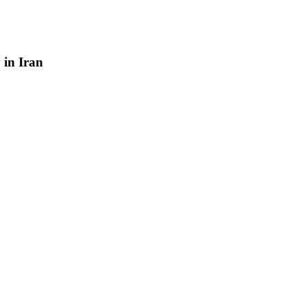
y
in
Iran