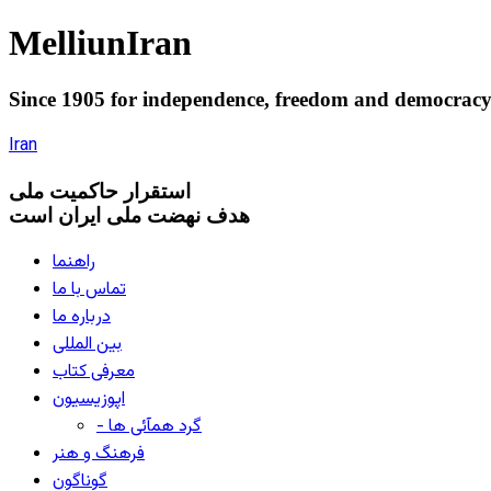
Melliun
Iran
Since 1905 for
independence
,
freedom
and
democrac
Iran
استقرار
حاکميت ملی
هدف نهضت ملی ایران است
راهنما
تماس با ما
درباره ما
بین المللی
معرفی کتاب
اپوزیسیون
- گرد همآئی ها
فرهنگ و هنر
گوناگون