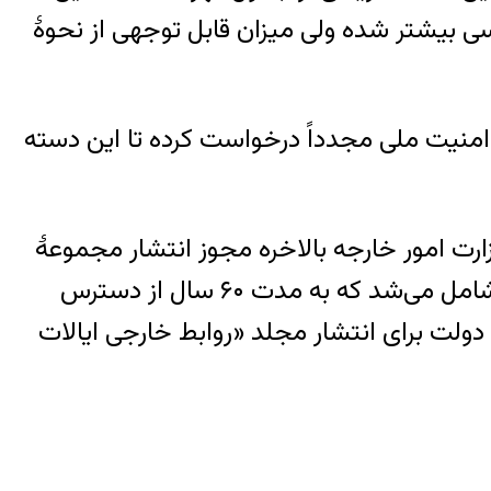
 بیشتر شده ولی میزان قابل توجهی از نحوهٔ
ند. آرشیو امنیت ملی مجدداً درخواست کرده تا این دسته
ایل انتشار نسخهٔ طولانی‌تر و کامل‌تر «زنده‌باد شاه» می‌تواند این باشد که در ژوئن ۲۰۱۷، وزارت امور خارجه بالاخره مجوز انتشار مجموعهٔ
مجلد روابط خارجی ایالات متحده آمریکا FRUS را صادر کرد. این مجموعه، اسناد بسیاری زیادی را شامل می‌شد که به مدت ۶۰ سال از دسترس
م دولت برای انتشار مجلد «روابط خارجی ایالات