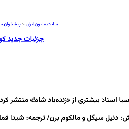
سایت ملیون ایران
پیشخوان س
>
جزئیات جدید کودتای ۲۸ مرداد: توصیه سیا در
یا اسناد بیشتری از «زنده‌باد شاه!» منتشر کرد
ش: دنیل سیگل و مالکوم برن/ ترجمه: شیدا ق