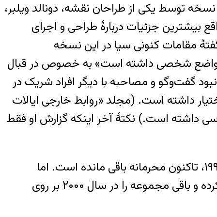
رین نسخه توسط یکی از طراحان نقشه، دونالد ویلبر،
 واقع بیشترین جزئیات دربارهٔ طراحی و اجرای
گفتهٔ مقامات کنونی سیا در این نسخه
لبر مواضع شخصی داشته است» به خصوص در قبال
نبود گفت‌وگو و مصاحبه با دیگر افراد شریک در
اختیار داشته است. (مجلد «روابط خارجی ایالات
ی داشته است.) نکتهٔ آخر اینکه گزارش او فقط
تاریخچهٔ ویلبر علیرغم شکایت قضایی آرشیو امنیت ملی بر اساس قانون آزادی مطبوعات در سال ۱۹۹۹، تاکنون محرمانه باقی مانده است. اما
نیویورک‌تایمز توانست به یک نسخه از آن دسترسی پیدا کرده و بعضی از اسامی و جزئیات را حذف کرده و باقی مجموعه را در سال ۲۰۰۰ بر روی