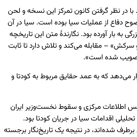
ی ندارد ولی در اواسط دههٔ ۱۹۷۰ مشاهده شده است. با در نظر گرفتن کانون تمرکز این نسخه و لحن
وح دفاع از عملیات سیا بوده است. سیا در آن
به بار آورده بود. نگارندهٔ متن این تاریخچه
سرکش» – مقابله می‌کند و تلاش دارد تا ثابت
رار می‌دهد که به عمد حقایق مربوط به کودتا و
ل ۱۹۹۸ منتشر شده و «زنده‌باد شاه! آژانس اطلاعات مرکزی و سقوط نخست‌وزیر ایران
ه توصیف تحلیلی اقدامات سیا در جریان کودتا بود.
رف شده‌اند، در نتیجه یک تاریخ‌نگار برجسته