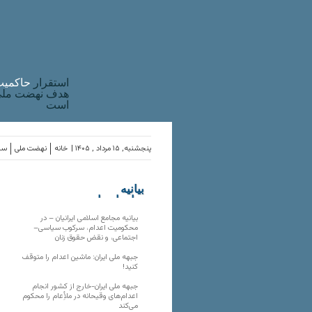
استقرار
حاکميت
هدف نهضت ملی 
است
پنجشنبه, ۱۵ مرداد , ۱۴۰۵ |
خانه
نهضت ملی
ساز
بیانیه
سازمان‌های
ملی
بیانیه مجامع اسلامی ایرانیان – در
محکومیت اعدام، سرکوب سیاسی–
اجتماعی، و نقض حقوق زنان
جبهه ملی ایران: ماشین اعدام را متوقف
کنید!
جبهه ملی ایران-خارج از کشور انجام
اعدام‌های وقیحانه در ملأِعام را محکوم
می‌کند