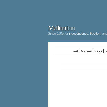
Melliun
Iran
Since 1905 for
independence
,
freedom
an
لی
درباره ما
تماس با ما
راهنما