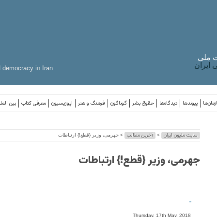
 ملی
ایران
d
democracy
in
Iran
مان‌ها
پیوندها
دیدگاه‌ها
حقوق بشر
گوناگون
فرهنگ و هنر
اپوزیسیون
معرفی کتاب
بین المل
سایت ملیون ایران
آخرین مطالب
>
> جهرمی، وزیر {قطع!} ارتباطات
جهرمی، وزیر {قطع!} ارتباطات
-
Thursday, 17th May, 2018