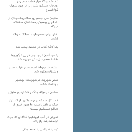
تلف شدن ۷۵ هزار قطعه ماهی در
رودخانه مسقان شیراز بر اثر ورود شورابه
فوق‌اشباع
سازمان ملل: جمهوری اسلامی همچنان از
اعدام برای سرکوب مخالفان استفاده
می‌کند
آتش برای دهمین‌بار، در میانکاله زبانه
کشید
یک کافه کتاب در مشهد پلمب شد
یک جنگلبان در چالوس در پی درگیری با
متخلف محیط زیستی مجروح شد
اعتراضات دی‌ماه؛ امیرحسین افرا به حبس
و شلاق محکوم شد
شش شهروند در شهرستان بهشهر
بازداشت شدند
معلمان در میانه جنگ و فشارهای امنیتی
قطر: کل منطقه برای جلوگیری از گسترش
جنگ در تلاش است اما هنوز خبری از
مذاکره مستقیم نیست
شورش در قلب اورشلیم؛ کافه‌ای که جرات
کرده شنبه‌ها باز باشد
توصیه ضرغامی به احمد جنتی