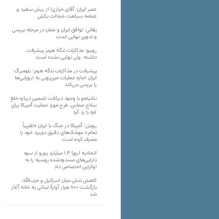
عصر ایران: آقای خرازی! از ریش سفید و
عمامه سیاهت خجالت بکش
بقائی: توافق ایران و عمان در مرحله بررسی
و تدوین نهایی است
روبیو: مذاکرات تنگه هرمز پیشرفت
داشته، ولی نهایی نشده است
پیشرفت در مذاکرات تنگه هرمز؛ بلومبرگ:
ایران اجازه عملیات مین‌روبی به اروپایی‌ها
را بررسی می‌کند
نتانیاهو با وجود دریافت تضمین درباره خلع
سلاح حماس، طرح مورد حمایت آمریکا برای
غزه را رد کرد
رویترز: آمریکا در جنگ با ایران «تقریباً
تمام» موشک‌های دقیق دوربرد خود را
مصرف کرده است
اتحادیه اروپا ۱.۴ میلیارد یورو از سود
دارایی‌های مسدودشده روسیه را به
اوکراین ‏اختصاص داد
کاهش تنش میان اسرائیل و حزب‌الله؛
بازگشت ۸۰۰ هزار آوارۀ لبنانی به خانه‌ آغاز
شد