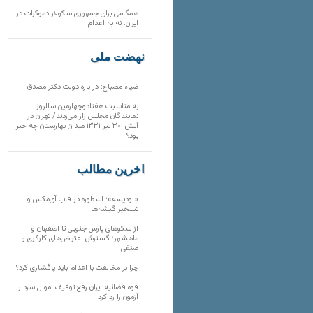
همگامی برای جمهوری سکولار دموکرات در
ایران: نه به اعدام
نهضت ملی
ضیاء مصباح: در باره دولت دکتر مصدق
به مناسبت هفتادوچهارمین سالروز:
نمایندگان مجلس زار می‌زدند/ تهران در
آتش؛ ۳۰ تیر ۱۳۳۱ میدان بهارستان چه خبر
بود؟
آخرین مطالب
«اودیسه»؛ اسطوره در قاب آی‌مکس و
تسخیر گیشه‌ها
از سکوهای پارس جنوبی تا اصفهان و
ماهشهر؛ گسترش اعتراض‌های کارگری و
صنفی
چرا بر مخالفت با اعدام باید پافشاری کرد؟
قوه قضائیه ایران رفع توقیف اموال سردار
آزمون را رد کرد