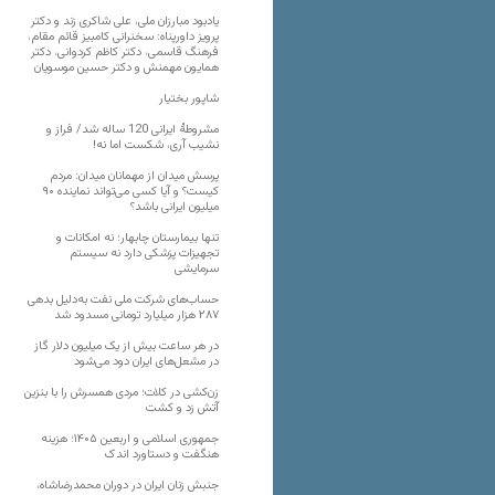
یادبود مبارزان ملی، علی شاکری زند و دکتر
پرویز داورپناه: سخنرانی کامبیز قائم مقام،
فرهنگ قاسمی، دکتر کاظم کردوانی، دکتر
همایون مهمنش و دکتر حسین موسویان
شاپور بختیار
مشروطۀ ایرانی 120 ساله شد/ فراز و
نشیب آری، شکست اما نه!
پرسش میدان از مهمانان میدان: مردم
کیست؟ و آیا کسی می‌تواند نماینده ۹۰
میلیون ایرانی باشد؟
تنها بیمارستان چابهار؛ نه امکانات و
تجهیزات پزشکی دارد نه سیستم
سرمایشی
حساب‌های شرکت ملی نفت به‌دلیل بدهی
۲۸۷ هزار میلیارد تومانی مسدود شد
در هر ساعت بیش از یک میلیون دلار گاز
در مشعل‌های ایران دود می‌شود
زن‌کشی در کلات؛ مردی همسرش را با بنزین
آتش زد و کشت
جمهوری اسلامی و اربعین ۱۴۰۵؛ هزینه
هنگفت و دستاورد اندک
جنبش زنان ایران در دوران محمدرضاشاه،