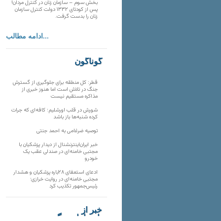
بخش سوم – سازمان زنان در کنترل مردان!
پس از کودتای ۱۳۳۲ دولت کنترل سازمان
زنان را بدست گرفت.
ادامه مطالب...
گوناگون
قطر: کل منطقه برای جلوگیری از گسترش
جنگ در تلاش است اما هنوز خبری از
مذاکره مستقیم نیست
شورش در قلب اورشلیم؛ کافه‌ای که جرات
کرده شنبه‌ها باز باشد
توصیه ضرغامی به احمد جنتی
خبر ایران‌اینترنشنال از دیدار پزشکیان با
مجتبی خامنه‌ای در صندلی عقب یک
خودرو
ادعای استعفای ۲۸باره پزشکیان و هشدار
مجتبی خامنه‌ای در روایت خرازی؛
رئیس‌جمهور تکذیب کرد
خبر از
تارنماهای دیگر