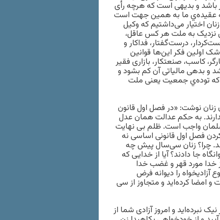
‌تر باشد و بديهی است که هرچه رأی
 به عقيده‌ي ما به همين جهت است
ما زنان اختيار می‌داشتيم که وکيل
س نزديک به ملت هر کس عاقل،
‌کردار، درست‌گفتار، فداکار و
شک اولين فکر اين‌ها قوانين
گر، کاسب، صنعتکار، بازاری فقير
 و بدهی مالياتی آن کم بشود و
 که توده‌ي جمعيت يعنی ملت
ای دیگر در خرداد 1324 در مجلة زبان زنان نوشت: «در فصل اول قانون
ندارند. به حکم عدالت همان عدل
سلمان واجب است. ظلم بی نهایت
 کردن فصل اول قانونی اساسی نه
ند. چرا؟ زنان سی‌سال پیش چه
نگاه جا دادند؟ آیا از خدایی که
از خدا مورد قهر و غضب خدا
 آزادیخواه را دیوانه فرض
 و امضا کرده‌اید و متجاوز از سی
ک نبرده‌اید و امروز آزادی شما از
 آیید و از خودخواهی بکاهید! زن