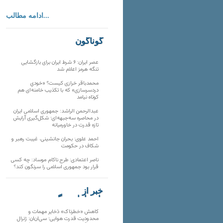
ادامه مطالب...
گوناگون
عصر ایران: ۶ شرط ایران برای بازگشایی
تنگه هرمز اعلام شد
محمدباقر خرازی کیست؟ «خودیِ
دردسرسازی» که با تکذیب خامنه‌ای هم
کوتاه نیامد
عبدالرحمن الراشد: جمهوری اسلامی ایران
در محاصره سه‌جبهه‌ای؛ شکل‌گیری آرایش
تازه قدرت در خاورمیانه
احمد علوی: بحران جانشینی، غیبت رهبر و
شکاف در حکومت
ناصر اعتمادی: طرح ناکام موساد: چه کسی
قرار بود جمهوری اسلامی را سرنگون کند؟
خبر از
تارنماهای دیگر
کاهش «خطرناک» ذخایر مهمات و
محدودیت قدرت هوایی؛ سی‌ان‌ان: ژنرال