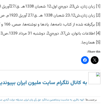
[1] زبان زنان، ش23،‏ دوره‌ي اول،12 شعبان 1338هـ .ق/27آوريل 1920م.،ص1.
[2] زبان زنان،ش23،12 شعبان 1338 هـ .ق/27 آوريل 1920م. ص1 .
[3] برگرفته شده از كتاب؛ نامه‌ها، يادها و نوشته‌ها، صص، 166 و 167.
[4] اطلاعات بانوان، ش37،‏ دوره‌ي2‏، دوشنبه 31 مرداد 1339،ص3 .
[5] همان‌جا.
Share this:
به کانال تلگرام سایت ملیون ایران بپیوندی
الهه باقری
به مناسبت پنجاهمین سالگرد حق رأی زنان ایران
صدیقه دولت آبادی
صد
برچسب‌ها:
,
,
,