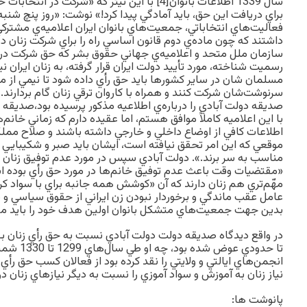
سال 1339 اطلاعات بانوان[4] با اين تيتر كه «شركت 
براي دريافت اين حق، بايد آمادگي پيدا كرد!» نوشت: «روز پنچ شنب
فعاليت‌هاي انتخاباتي، جمعيت‌هاي بانوان ايران اعلاميه‌ي مشتركي
داشتند كه چون ماده‌ي دوم قانون اساسي راه را براي شركت زنان در
سازمان ملل متحد و اعلاميه‌ي جهاني حقوق بشر كه حق شركت در ا
رسميت شناخته، مورد تأييد دولت ايران قرار گرفته، به زنان ايران 
مسلمان شان در ساير كشورها بايد حق رأي داده شود تا نيمي از م
سرنوشت‌شان شركت كنند و همراه با كاروان ترقي زنان گام بردارند.».
صديقه دولت آبادي را درباره‌ي اطلاعيه مذكور پرسيده بود،صديقه 
با اين اعلاميه كاملاً موافق هستم، اما عقيده دارم كه زماني خانم‌
اطلاعات كافي از اوضاع داخلي و خارجي داشته باشند و صلاح ممل
موقعي كه اين امر تحقق نيافته است، ايشان بايد صبر و شكيبايي 
مناسب به سر برند.». دولت آبادي سپس در مورد عدم توفيق زنان د
«مقتضيات وقت باعث عدم توفيق خانم‌ها در مورد حق رأي بوده اس
مهّم‌تري هم زنان دارند كه آن «كوشش همه جانبه براي با سواد كرد
عامل عقب ماندگي و برخوردار نبودن زن ايراني از حقوق سياسي و
بدين جهت جمعيت‌هاي متشكل بانوان اولين هدف خود را بايد مبارزه
در واقع ديدگاه صدیقه دولت دولت آبادي نسبت به حق رأي زنان به ر
تا حدودي عو
انجمن‌هاي ايالتي و ولايتي را نقد كرده بود از فعالان كسب حق رأي ب
نياز زنان به آموزش و سواد آموزي را نسبت به ديگر نيازهاي زنان د
پانوشت ها: