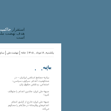
استقرار
حاکميت
هدف نهضت ملی 
است
یکشنبه, ۱۸ مرداد , ۱۴۰۵ |
خانه
نهضت ملی
سازم
بیانیه
سازمان‌های
ملی
بیانیه مجامع اسلامی ایرانیان – در
محکومیت اعدام، سرکوب سیاسی–
اجتماعی، و نقض حقوق زنان
جبهه ملی ایران: ماشین اعدام را متوقف
کنید!
جبهه ملی ایران-خارج از کشور انجام
اعدام‌های وقیحانه در ملأِعام را محکوم
می‌کند