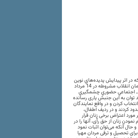
 در اثر پيدايش پديده‌هاي نوين
اقتصادي و اجتماعي سربلند كردند، رنگ و روي مذهبي داشتند. فرمان انقلاب مشروطه در 14 مرداد
ياسي ـ اجتماعي حضوري چشمگيري
 توان به این جنبش یاری رسانده
نتخاب کردن و در واقع نمایندگان
ود کردند و در رديف اطفال،
 مورد اعتراض برخی زنان قرار
مودن زنان از حق رأی، آنها را در
 و حال آنکه می‌توان اثبات نمود
برای تحصیل و ترقی مردان مهیا