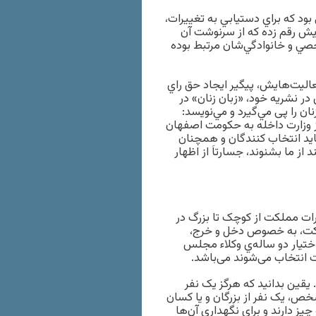
بود كه براي دستيابي به تغييرات،
يش رقم زده كه از سرنوشت آن
خصي و خانوادگي‌شان مرتبط بوده
عاليت‌هايش، پيگير ايجاد حق راي
ديقه دولت آبادی در نشريه‌ خود، «زبان زنان» در
ع عدم حق رأی زنان را پی مي‌گيرد و مي‌نويسد:
ز وزارت داخله به حکومت اصفهان
قايد انتخاب کنندگان و همچنان
ز ما بشنوند، جسارتاَ از اظهار
رات مملکت از کوچک تا بزرگ در
ت، به خصوص دخل و خرج،
تيار دو ساله‌ي وکلاء مجلس
ت انتخاب می‌شوند می‌باشد.
 يقين بدانيد که هرگز يک نفر
خص، يک نفر از بزرگان و يا کسان
يز دارند و برای نگهداری آن‌ها