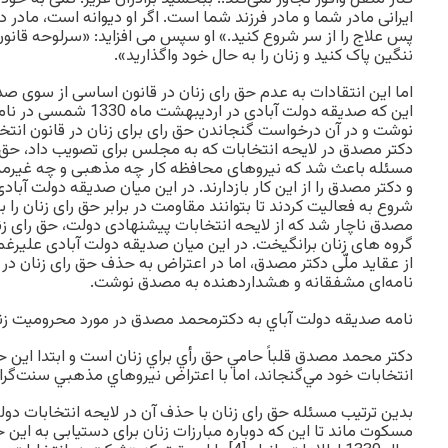
ایرانی مادر شما و مادر فرزند شما است. اگر او دیوانه است، مادر دیوا
پس علاج را از سر شروع کنید.» او سپس می افزاید: «سرلوحه قانون 
ننگین پاک کنید و زنان را به حال خود واگذارید».
اما این انتقادات به عدم حق رای زنان در قانون اساسی از سوی صد
این که صدیقه دولت آبادی د
نوشت و در آن درخواست گنجاندن حق رای برای زنان در قانون انتخا
دکتر مصدق در لایحه انتخابات که به مجلس برای تصویب داد، حق رای
مسئله باعث شد که نیروهای محافظه کار چه مذهبی و چه غیرمذه
و دکتر مصدق را از این کار بازدارند. در این میان صدیقه دولت آبادی
شروع به فعالیت کردند تا بتوانند مقاومت در برابر حق رای زنان را ب
مصدق ناچار شد که از لایحه انتخابات پیشنهادی دولت، حق رای زنا
گروه های زنان برانگیخت. در این میان صديقه دولت آبادی عليرغ
از عقايد ملّی دکتر مصدق، اما در اعتراض به حذف حق رای زنان در
نامه‌ای مشفقانه و هشداردهنده به مصدق نوشت.
نامه‌ صديقه دولت آباي به دكترمحمد مصدق در مورد محروميت زنان 
دكتر محمد مصدق قلباً حامي حق رأي براي زنان است و ابتدا اين ح
انتخابات خود مي‌گنجاند، اما با اعتراض نيروهاي مذهبي سنت‌گرا ر
بدین ترتیب مسئله حق رای زنان با حذف آن در لایحه انتخابات د