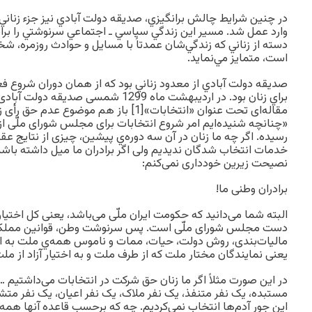
در چنين شرايط چالش برانگيزي، صديقه دولت آبادي نيز جزء زناني 
وارد عمل شد. مسير اين زندگي سياسي ـ اجتماعي سرنوشتي را برا
دسته از زناني كه زندگي‌شان عمدتاً با مسايل و حوادث روزمره، ش
است، متمايز مي‌نمايد.
صدیقه دولت آبادي از معدود زناني بود كه از همان دوران شروع ف
براي زنان بود. در اردیبهشت ماه 1299 شمسی ص
مقاله‌ای تحت عنوان «انتخابات»[1] باز هم موضو
«چنانچه شنيده‌ايم امر شروع انتخابات برای مجلس شورای ملّی ا
رسيده. اگر چه ما زنان در آن سه دوره‌ي پيشين، چيزی از نتايج ع
خدمات انتخاب شدگان نديديم ولی اگر برادران ما ميل داشته باشند ا
نصيحت زيرين خودداری نمی‌کنم:
برادران وطنی ما!
البته شما می‌دانيد که حکومت ايران ملّی می‌باشد، يعنی کل اختيا
دست مجلس شورای ملّی است. پس سرنوشت وطن، قوانين مملک
ماليات‌بندی، روش دولت، حيات، ممات و ناموس همه‌ي ملت به اخ
يعنی نمايندگان مختار ملت که از طرف ملت و به اختيار آزاد از مل
در اين صورت مثلاً اگر ما زنان حق شرکت در انتخابات می‌داشتيم …
مستبده، يک نفر متنفذ، يک نفر ملاک، يک نفر اعيان، يک نفر متش
اين جور آدم‌ها انتخاب نمی‌کرديم. چه که برحسب قاعده آنها همه چ