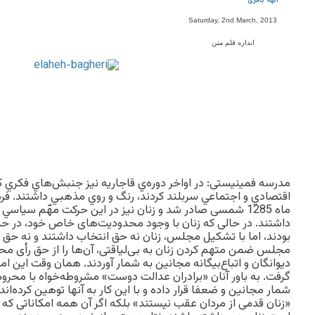
الهه باقری
Saturday, 2nd March, 2013
اندازه قلم متن
مدرسه فمینیستی: در اواخر دوره‌ي قاجاريه نيز جنبش‌هاي فكري كه
ماه 1285 شمسی صادر شد و زنان نيز در اين حركت مهّم س
داشتند. در حالی که زنان با وجود محدودیت‌های خاص خود، در حد
بودند، اما با تشکيل مجلس، زنان نه حق انتخاب داشتند و نه حق ا
مجلس ضمن متهم کردن زنان به بی‌لیاقتی، آن‌ها را از حق رأی محد
ديوانگان و اتباع‌بيگانه مجانین به شمار آوردند. همان وقت این امر
گرفت. به باور آنان «برادران عدالت دوست» مشروطه‌خواه با محروم ن
شمار مجانین و ضعفا قرار داده و با این کار به آنها توهین کرده‌اند
«زنان قدمی از مردان عقب نیستند» بلکه اگر آن همه امکاناتی که 