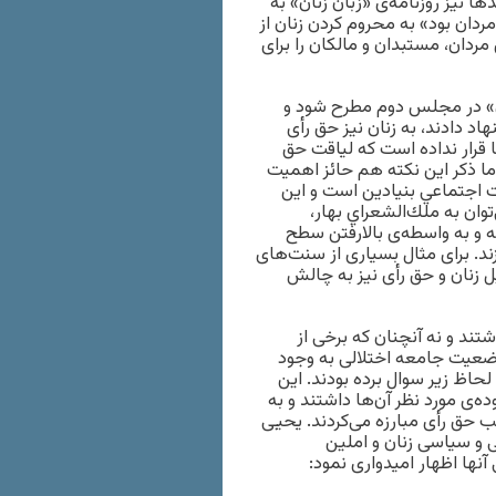
ا نیز روزنامه‌ی «زبان زنان» به
ردان بود» به محروم کردن زنان از
ردان، مستبدان و مالکان را برای
ن» در مجلس دوم مطرح شود و
اد دادند، به زنان نیز حق رأی
 قرار نداده است که لیاقت حق
اما ذكر اين نكته هم حائز اهميت
ات اجتماعي بنيادين است و اين
وان به ملك‌الشعراي بهار،
ه و به واسطه‌ی بالارفتن سطح
ند. برای مثال بسياری از سنت‌های
 زنان و حق رأی نيز به چالش
ند و نه آنچنان که برخی از
وضعیت جامعه اختلالی به وجود
 لحاظ زیر سوال برده بودند. این
ه‌ی مورد نظر آن‌ها داشتند و به
ب حق رأی مبارزه می‌کردند. یحیی
ی و سیاسی زنان و املین
ها اظهار امیدواری نمود: