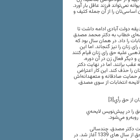
نه نمی‌تواند فرزند عاقل بار آورد.
اساسی‌تان را از آن جمله کثیف و
یقه دولت آبادی ادامه داشت تا
ر ارديبهشت ماه 1330 شمسی در نامه‌ای خطاب به دکتر محمد مصدق
بات را داد. در همان سال بود که
 زنان را نیز گنجاند. اما این
بی علیه حق رای زنان قیام کنند
 و دیگر فعال زن در آن دوره،
ه عقب برانند. اما در نهایت دکتر
ن را حذف کند. این کار اعتراض
م حمايت صادقانه و متعهدانه‌اش
 لايحه انتخابات از سوی مصدق،
از حق رأي[3]
ق را در پيش‌نويس لايحه‌ي
وبه‌رو مي‌شود.
ولت دکتر مصدق، چندسالی
مسکوت ماند تا این که دوباره مبارزات زنان برای دستیابی به این حق از سال های 1339 آغاز شد. در