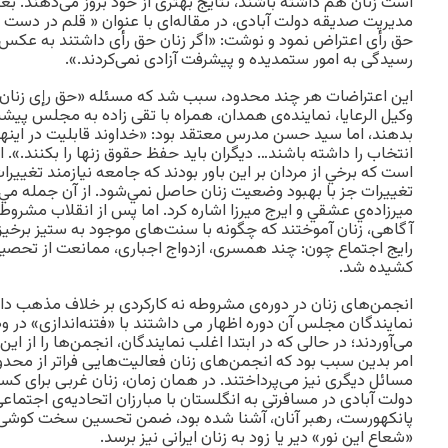
است زنان هم داشته باشند، نتایج بهتری از خود بروز می‌دهند. بعده
مدیریت صدیقه دولت آبادی، در مقاله‌ای با عنوان « قلم در دست م
حق رأی اعتراض نمود و نوشت: «اگر زنان حق رأی داشتند به عکس م
رسیدگی به امور ستمدیده و پیشرفت آزادی نمی‌کردند.».
این اعتراضات هر چند محدود، سبب شد که مسئله «حق رإی زنا
وکیل الرعایا، نماینده‌ی همدان، همراه با تقی زاده به مجلس پیشنه
بدهند، اما سید حسن مدرس معتقد بود: «خداوند قابلیت در اینها
انتخاب را داشته باشند… دیگران باید حفظ حقوق زنها را بکنند.». 
است كه برخي از مردان بر اين باور بودند كه جامعه نيازمند تغيير
تغييرات جز با بهبود وضعيت زنان حاصل نمي‌شود. از آن جمله مي‌ت
ميرزاده‌ي عشقي و ايرج ميرزا اشاره كرد. اما پس از انقلاب مشروط
آگاهی،‌ زنان آموختند که چگونه با سنت‌های موجود به ستيز برخيز
رايج اجتماع چون: چند همسری، ازدواج اجباری، ممانعت از تحصيل
کشيده شد.
انجمن‌های زنان در دوره‌ی مشروطه نه کارکردی بر خلاف مذهب داشت
نمایندگان مجلس آن دوره اظهار می داشتند با «فتنه‌اندازی» در 
می‌آوردند؛ در حالی که در ابتدا اغلب نمایندگان، انجمن‌ها را از این
امر بدین سبب بود که انجمن‌های زنان فعالیت‌هایی فراتر از محدود
مسائل دیگری نیز می‌پرداختند. در همان زمان، زنان غربی برای کس
دولت آبادی در مسافرتی به انگلستان با مبارزان اتحادیه‌ی اجتماع
پانکهورست، رهبر آنان، آشنا شده بود، ضمن تحسین سخت کوشی آن
«شعاع این نور» دیر یا زود به زنان ایرانی نیز برسد.