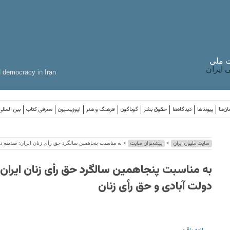
 ملی
ایران
d
democracy
in
Iran
ان‌ها
پیوندها
دیدگاه‌ها
حقوق بشر
گوناگون
فرهنگ و هنر
اپوزیسیون
معرفی کتاب
بین المللی
سایت ملیون ایران
پیشخوان سایت
>
> به مناسبت پنجاهمین سالگرد حق رأی زنان ایران: صدیقه د
به مناسبت پنجاهمین سالگرد حق رأی زنان ایران
دولت آبادی و حق رأی زنان