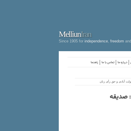
Melliun
Iran
Since 1905 for
independence
,
freedom
an
درباره ما
تماس با ما
راهنما
ولت آبادی و حق رأی زنان
: صدیقه