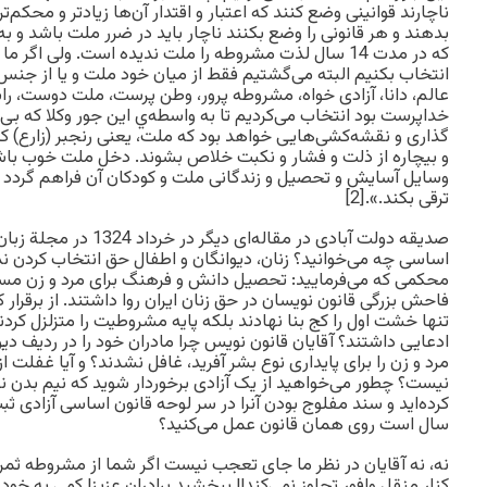
ناچارند قوانينی وضع کنند که اعتبار و اقتدار آن‌ها زيادتر و محکم
بدهند و هر قانونی را وضع بکنند ناچار بايد در ضرر ملت باشد و
که در مدت 14 سال لذت مشروطه را ملت نديده است. ولی اگر 
انتخاب بکنيم البته می‌گشتيم فقط از ميان خود ملت و يا از جن
عالم، دانا، آزادی خواه، مشروطه پرور، وطن پرست، ملت دوست، راست
خداپرست بود انتخاب می‌کرديم تا به واسطه‌ي اين جور وکلا که بی‌
گذاری و نقشه‌کشی‌هايی خواهد بود که ملت، يعنی رنجبر (زارع) کار
و بيچاره از ذلت و فشار و نکبت خلاص بشوند. دخل ملت خوب باشد
وسايل آسايش و تحصيل و زندگانی ملت و کودکان آن فراهم گردد
ترقی بکند.».[2]
صدیقه دولت آبادی در مقاله‌
اساسی چه‌ می‌خوانید؟ زنان، دیوانگان و اطفال حق انتخاب کردن 
محکمی که می‌فرمایید: تحصیل دانش و فرهنگ برای مرد و زن م
فاحش بزرگی قانون نویسان در حق زنان ایران روا داشتند. از برقرار
تنها خشت اول را کج بنا نهادند بلکه پایه مشروطیت را متزلزل کرد
ادعایی داشتند؟ آقایان قانون نویس چرا مادران خود را در ردیف دیوا
مرد و زن را برای پایداری نوع بشر آفرید، غافل نشدند؟ و آیا غفلت 
نیست؟ چطور می‌خواهید از یک آزادی برخوردار شوید که نیم بدن نوع
کرده‌اید و سند مفلوج بودن آنرا در سر لوحه قانون اساسی آزادی ثبت
سال است روی همان قانون عمل می‌کنید؟
نه، نه آقایان در نظر ما جای تعجب نیست اگر شما از مشروطه ثمر نی
کنار منقل وافور تجاوز نمی‌کند!! ببخشید برادران عزیز! کمی به خود