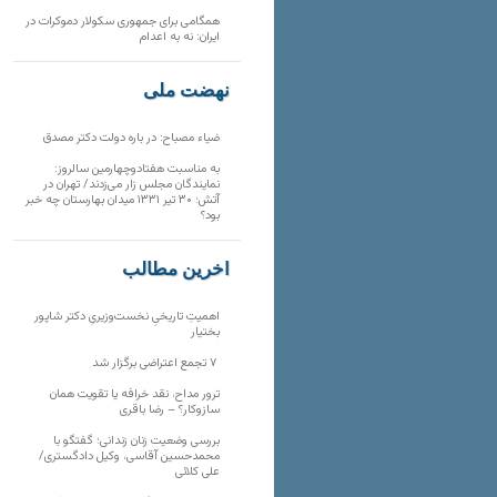
همگامی برای جمهوری سکولار دموکرات در
ایران: نه به اعدام
نهضت ملی
ضیاء مصباح: در باره دولت دکتر مصدق
به مناسبت هفتادوچهارمین سالروز:
نمایندگان مجلس زار می‌زدند/ تهران در
آتش؛ ۳۰ تیر ۱۳۳۱ میدان بهارستان چه خبر
بود؟
آخرین مطالب
اهمیتِ تاریخیِ نخست‌وزیریِ دکتر شاپور
بختیار
۷ تجمع اعتراضی برگزار شد
ترور مداح، نقد خرافه یا تقویت همان
سازوکار؟ – رضا باقری
بررسی وضعیت زنان زندانی؛ گفتگو با
محمدحسین آقاسی، وکیل دادگستری/
علی کلائی