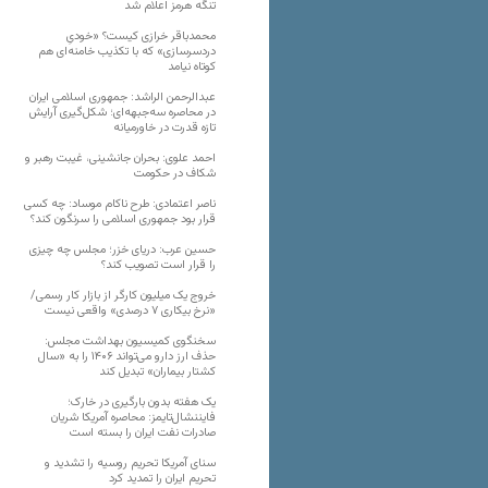
تنگه هرمز اعلام شد
محمدباقر خرازی کیست؟ «خودیِ
دردسرسازی» که با تکذیب خامنه‌ای هم
کوتاه نیامد
عبدالرحمن الراشد: جمهوری اسلامی ایران
در محاصره سه‌جبهه‌ای؛ شکل‌گیری آرایش
تازه قدرت در خاورمیانه
احمد علوی: بحران جانشینی، غیبت رهبر و
شکاف در حکومت
ناصر اعتمادی: طرح ناکام موساد: چه کسی
قرار بود جمهوری اسلامی را سرنگون کند؟
حسین عرب: دریای خزر؛ مجلس چه چیزی
را قرار است تصویب کند؟
خروج یک میلیون کارگر از بازار کار رسمی/
«نرخ بیکاری ۷ درصدی» واقعی نیست
سخنگوی کمیسیون بهداشت مجلس:
حذف ارز دارو می‌تواند ۱۴۰۶ را به «سال
کشتار بیماران» تبدیل کند
یک هفته بدون بارگیری در خارک؛
فایننشال‌تایمز: محاصره آمریکا شریان
صادرات نفت ایران را بسته است
سنای آمریکا تحریم روسیه را تشدید و
تحریم ایران را تمدید کرد