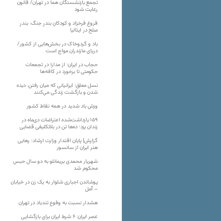
تجمع بازنشستگان هما در تهران/ قانون
رعایت شود
فروغ فرخزاد و کودکانِ بندرِ جنگ، بندرِ
صلح در ایتالیا
باد و گردوخاک در بخش‌هایی از کشور/
دریای مازندران مواج است
حجاب در ایران؛ از مدارا در تجمعات
حکومتی تا برخورد در کافه‌ها
نسل معلق؛ ایرانیانی که میان رفتن، دیده
شدن و بازگشت زندگی می‌کنند
وزش باد شدید در همه نقاط کشور
۱۵۹ بازداشت‌شده اعتراضات دی‌ماه در
زندان یزد؛ ده‌ها تن در بلاتکلیفی قضایی
گزارش| پایان اقتدار وزارت ارشاد؛ رهایی
هنر ایران از سانسور
شهریار محمدی بریمانلو به دو سال حبس
محکوم شد
پوشاندن اجباری شلوار به یک زن در خیابان
– آمل
هشدار نسبت به وفوع تندباد در تهران
عصر ایران: ۶ شرط ایران برای بازگشایی