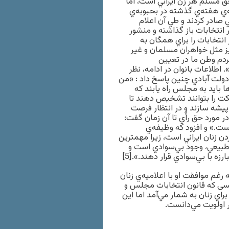
در انتخابات حق مسلم هر زن ايراني است، اما
ه‌ي هفته‌ي گذشته در بحبوبه‌ي
 صادر كردند و طي آن اعلام
 انتخابات باز گذاشته و منشور
نتخابات را براي همگان به
نيز مثل خواهران مسلمان و غير
ردم وطن ما در تعيين
 اطلاعات بانوان در ادامه، نظر
دولت آبادي چنين پاسخ داد : «من
ها بايد به مجلس راه يابند كه
كت را بتوانند تشخيص دهند تا
پيشه سازند و در انتظار فرصت
ر مورد حق رأي تا آن زمان گفت:
ت.» و افزود كه وظيفه‌ي
ن زنان ايراني است، زيرا مهمترين
 طبيعي، وجود بي‌سوادي است و
 با بي‌سوادي قرار دهند.».[5]
غم موافقت او با اعلاميه‌ي زنان
ض شده بود، چه او طي سال‌هاي 1299 تا 1330 شمسی كه قانون انتخابات مجلس و
راي زنان به شمار مي‌آمد اما اين
ر اولويت مي‌دانست.