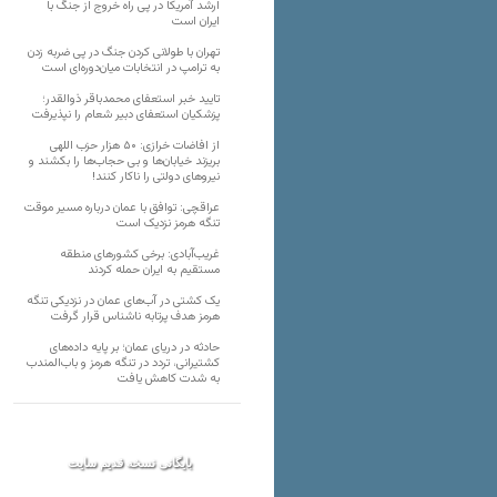
ارشد آمریکا در پی راه خروج از جنگ با
ایران است
تهران با طولانی کردن جنگ در پی ضربه زدن
به ترامپ در انتخابات میان‌دوره‌ای است
تایید خبر استعفای محمدباقر ذوالقدر؛
پزشکیان استعفای دبیر شعام را نپذیرفت
از افاضات خرازی: ۵۰ هزار حزب اللهی
بریزند خیابان‌ها و بی حجاب‌ها را بکشند و
نیرو‌های دولتی را ناکار کنند!
عراقچی: توافق با عمان درباره مسیر موقت
تنگه هرمز نزدیک است
غریب‌آبادی: برخی کشورهای منطقه
مستقیم به ایران حمله کردند
یک کشتی در آب‌های عمان در نزدیکی تنگه
هرمز هدف پرتابه ناشناس قرار گرفت
حادثه در دریای عمان؛ بر پایه داده‌های
کشتیرانی، تردد در تنگه هرمز و باب‌المندب
به شدت کاهش یافت
بایگانی نسخه قدیم سایت