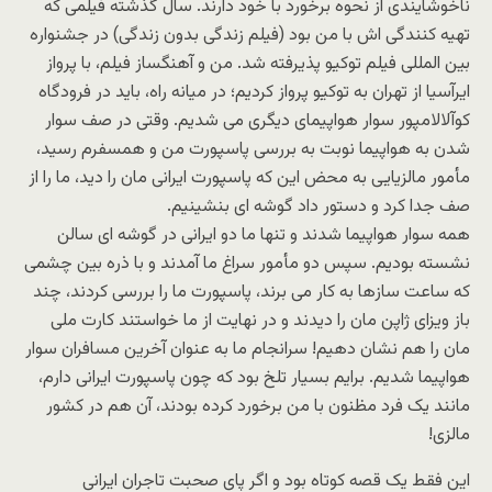
ناخوشایندی از نحوه برخورد با خود دارند. سال گذشته فیلمی که
تهیه کنندگی اش با من بود (فیلم زندگی بدون زندگی) در جشنواره
بین المللی فیلم توکیو پذیرفته شد. من و آهنگساز فیلم، با پرواز
ایرآسیا از تهران به توکیو پرواز کردیم؛ در میانه راه، باید در فرودگاه
کوآلالامپور سوار هواپیمای دیگری می شدیم. وقتی در صف سوار
شدن به هواپیما نوبت به بررسی پاسپورت من و همسفرم رسید،
مأمور مالزیایی به محض این که پاسپورت ایرانی مان را دید، ما را از
صف جدا کرد و دستور داد گوشه ای بنشینیم.
همه سوار هواپیما شدند و تنها ما دو ایرانی در گوشه ای سالن
نشسته بودیم. سپس دو مأمور سراغ ما آمدند و با ذره بین چشمی
که ساعت سازها به کار می برند، پاسپورت ما را بررسی کردند، چند
باز ویزای ژاپن مان را دیدند و در نهایت از ما خواستند کارت ملی
مان را هم نشان دهیم! سرانجام ما به عنوان آخرین مسافران سوار
هواپیما شدیم. برایم بسیار تلخ بود که چون پاسپورت ایرانی دارم،
مانند یک فرد مظنون با من برخورد کرده بودند، آن هم در کشور
مالزی!
این فقط یک قصه کوتاه بود و اگر پای صحبت تاجران ایرانی