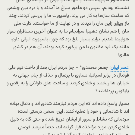
همه سوار هواپیما شدند و تنها ما دو ایرانی در گوشه ای سالن
نشسته بودیم. سپس دو مأمور سراغ ما آمدند و با ذره بین چشمی
که ساعت سازها به کار می برند، پاسپورت ما را بررسی کردند، چند
باز ویزای ژاپن مان را دیدند و در نهایت از ما خواستند کارت ملی
مان را هم نشان دهیم! سرانجام ما به عنوان آخرین مسافران سوار
هواپیما شدیم. برایم بسیار تلخ بود که چون پاسپورت ایرانی دارم،
مانند یک فرد مظنون با من برخورد کرده بودند، آن هم در کشور
مالزی!
عصر ایران
؛ جعفر محمدی* – چرا مردم ایران بعد از باخت تیم ملی
فوتبال در برابر اسپانیا، تساوی با پرتغال و حذف از جام جهانی به
خیابان ها ریختند و شادی کردند و ساعت های طولانی را به رقص و
پایکوبی پرداختند؟
بسیار پاسخ داده اند که این مردم نیازمند شادی اند و دنبال بهانه
اند تا شادمانی و خود را تخلیه کنند. این، سخن درستی است؛
مردمانی که نشاط و سرور از ایشان دریغ شده و حتی گاه به دلیل
شادی کردن مورد مؤاخذه قرار گرفته اند، حتماً مترصد فرصتی