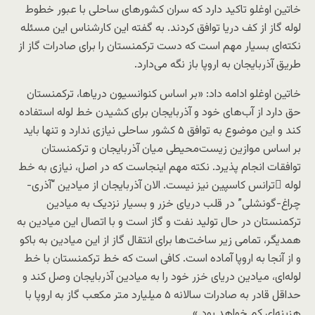
خاتین اوغلو تاکید دارد که سران کشورهای ساحلی با عبور خطوط
لوله گاز از کف دریا توافق کردند. به گفته این کارشناس این مسئله
نکته‌ای بسیار مهم است که دست ترکمنستان را برای صادرات گاز از
طریق آذربایجان به اروپا باز نگه می‌دارد.
خاتین اوغلو ادامه داد: «بر اساس کنوانسیون دریاها، ترکمنستان
حق دارد از آب‌های خود و آذربایجان برای کشیدن خط لوله استفاده
کند و این موضوع به توافق ۵ کشور ساحلی نیازی ندارد و تنها باید
بر اساس موازین زیست‌محیطی میان آذربایجان و ترکمنستان
توافقات انجام پذیرد. نکته مهم اینجاست که در اصل، نیازی به خط
لوله ٰترانس کاسپین نیز نیست. الان آذربایجان از میادین “آذری-
چراغ-گونشلی” در قلب دریای خزر و بسیار نزدیک به میادین
ترکمنستان در حال تولید نفت و گاز است و با اتصال این میادین به
همدیگر، تمامی زیر ساخت‌ها برای انتقال گاز از این میادین به باکو
و از آنجا به اروپا آماده است. کافی است که خط ترکمنستان با خط
لوله‌ای، میادین دریای خزر خود را به میادین آذربایجان وصل کند و
حداقل قادر به صادرات سالانه ۵ میلیارد متر مکعب گاز به اروپا با
هزینه‌ای کم خواهد بود.»