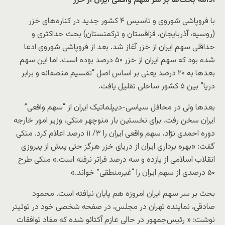
ادامه بحث‌ها بر سر سهم واقعی ایران از خزر
با فروپاشی شوروی و تاسیس ۴ کشور جدید در کناره‌های خزر
(روسیه، آذربایجان، قزاقستان و ترکمنستان) بحث حداکثری و
حداقلی سهم ایران از خزر آغاز شد. بعد از فروپاشی شوروی ادعا
شده بود که سهم ایران از خزر ۵۰ درصد بوده است. اما این سهم
بعدها به ۲۰ درصد یعنی بر اساس اصل “تقسیم منصفانه و برابر
دریا” بین ۵ کشور ساحلی تقلیل یافت.
بعدها ولی در محافل سیاسی-دیپلماتیک ایران از “سهم واقعی”
ایران سخن رفت. برای نخستین بار منوچهر متکی، وزیر امور خارجه
دوره احمدی نژاد، سهم واقعی ایران را ۳/ ۱۱ درصد اعلام کرد. متکی
گفت: «بهره برداری ایران از دریای خزر هرگز حتی پیش از پیروزی
انقلاب اسلامی از یازده و سه درصد فراتر نرفته است.» متکی طرح
۵۰ درصدی از سهم ایران را “غیرمنطقی” خواند.»
بحث بر سر سهم ایران امروزه هم پایان نیافته است. محمود
صادقی، نماینده تهران در مجلس، در صفحه شخصی خود در توئیتر
نوشت: « رئیس‌جمهور در حالی عازم آکتائو شده که مفاد توافقات