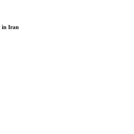
y
in
Iran