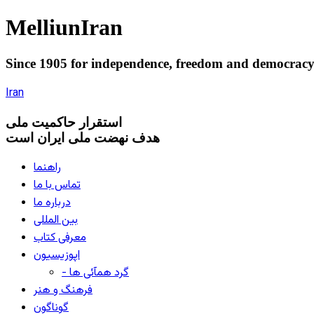
Melliun
Iran
Since 1905 for
independence
,
freedom
and
democrac
Iran
استقرار
حاکميت ملی
هدف نهضت ملی ایران است
راهنما
تماس با ما
درباره ما
بین المللی
معرفی کتاب
اپوزیسیون
- گرد همآئی ها
فرهنگ و هنر
گوناگون