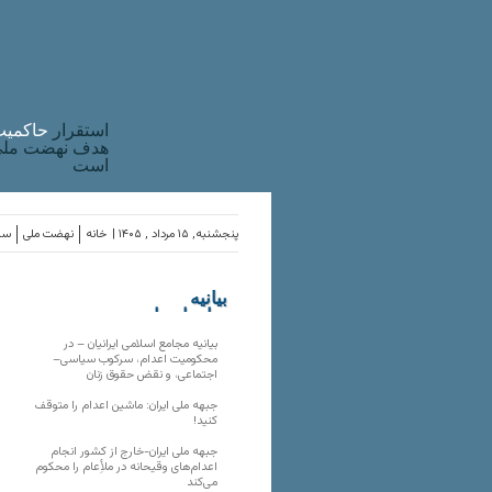
استقرار
حاکميت
هدف نهضت ملی 
است
پنجشنبه, ۱۵ مرداد , ۱۴۰۵ |
خانه
نهضت ملی
ساز
بیانیه
سازمان‌های
ملی
بیانیه مجامع اسلامی ایرانیان – در
محکومیت اعدام، سرکوب سیاسی–
اجتماعی، و نقض حقوق زنان
جبهه ملی ایران: ماشین اعدام را متوقف
کنید!
جبهه ملی ایران-خارج از کشور انجام
اعدام‌های وقیحانه در ملأِعام را محکوم
می‌کند