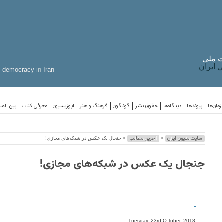
 ملی
ایران
d
democracy
in
Iran
مان‌ها
پیوندها
دیدگاه‌ها
حقوق بشر
گوناگون
فرهنگ و هنر
اپوزیسیون
معرفی کتاب
بین المل
سایت ملیون ایران
آخرین مطالب
>
> جنجال یک عکس در شبکه‌های مجازی!
جنجال یک عکس در شبکه‌های مجازی!
-
Tuesday, 23rd October, 2018