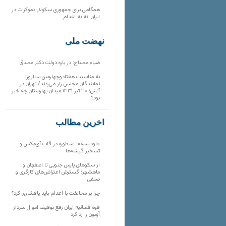
همگامی برای جمهوری سکولار دموکرات در
ایران: نه به اعدام
نهضت ملی
ضیاء مصباح: در باره دولت دکتر مصدق
به مناسبت هفتادوچهارمین سالروز:
نمایندگان مجلس زار می‌زدند/ تهران در
آتش؛ ۳۰ تیر ۱۳۳۱ میدان بهارستان چه خبر
بود؟
آخرین مطالب
«اودیسه»؛ اسطوره در قاب آی‌مکس و
تسخیر گیشه‌ها
از سکوهای پارس جنوبی تا اصفهان و
ماهشهر؛ گسترش اعتراض‌های کارگری و
صنفی
چرا بر مخالفت با اعدام باید پافشاری کرد؟
قوه قضائیه ایران رفع توقیف اموال سردار
آزمون را رد کرد