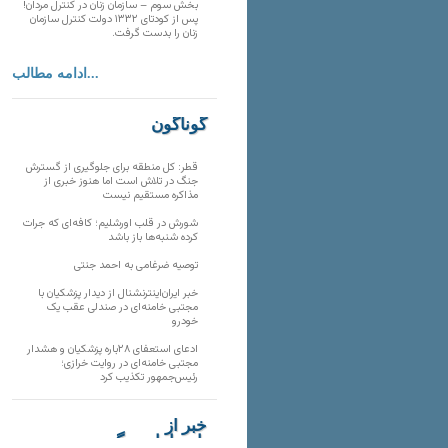
بخش سوم – سازمان زنان در کنترل مردان!
پس از کودتای ۱۳۳۲ دولت کنترل سازمان
زنان را بدست گرفت.
ادامه مطالب...
گوناگون
قطر: کل منطقه برای جلوگیری از گسترش
جنگ در تلاش است اما هنوز خبری از
مذاکره مستقیم نیست
شورش در قلب اورشلیم؛ کافه‌ای که جرات
کرده شنبه‌ها باز باشد
توصیه ضرغامی به احمد جنتی
خبر ایران‌اینترنشنال از دیدار پزشکیان با
مجتبی خامنه‌ای در صندلی عقب یک
خودرو
ادعای استعفای ۲۸باره پزشکیان و هشدار
مجتبی خامنه‌ای در روایت خرازی؛
رئیس‌جمهور تکذیب کرد
خبر از
تارنماهای دیگر