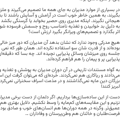
در بسیاری از موارد مدیران به جای همه ما تصمیم می‌گیرند و ملز
بگیرند، به همین خاطر خوب است در آرامش و آسایش باشند تا بتو
هیجانی نگیرند. اینکه مدیری روی حصیر بخوابد یا گرسنگی بکشد 
به دلیل بد خوابیدن و تغذیه نامناسب روح و جسمش فرسوده شود و 
اثر بگذارد و تصمیم‌های ویرانگر بگیرد ارزش است؟
هیچ مدرکی وجود ندارد که نشان بدهد آن مدیران که دور میز خا
بوده‌اند و از قدرت شان سو استفاده نکرده اند. همان طور که نمی ت
جلسه روی میزشان وسائل پذیرایی نچیده اند. چه بسا که دقیقه‌ا
پذیرایی پر و پیمان را هم فراهم کرده‌اند.
به گواه مستندات تاریخی در آن دوران مدیران به پوشش و تغذیه 
می‌دادند و ریاکاری هم نمی‌کردند. خُرده‌ای که می‌توان گرفت این ا
بزرگان دین مایه نمی‌گذاشتند و در مذمت اسراف سخنرانی نمی‌کردند
لبریز کنند!
دست از این ساده‌سازی‌ها برداریم. اگر دلمان از دست برخی مدی
نزنیم و این مقایسه‌های کم‌مایه را وسط نکشیم. دلایل بهتری هم 
عمیق‌تر. وگرنه در همه دوران‌ها هم انسان‌های خوب و صادق بوده
فرصت‌طلبان و خائنان هم وطن‌پرستان و وفاداران …