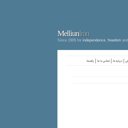
Melliun
Iran
Since 1905 for
independence
,
freedom
an
لی
درباره ما
تماس با ما
راهنما