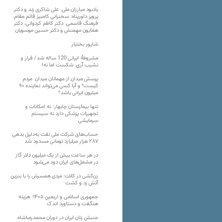
یادبود مبارزان ملی، علی شاکری زند و دکتر
پرویز داورپناه: سخنرانی کامبیز قائم مقام،
فرهنگ قاسمی، دکتر کاظم کردوانی، دکتر
همایون مهمنش و دکتر حسین موسویان
شاپور بختیار
مشروطۀ ایرانی 120 ساله شد/ فراز و
نشیب آری، شکست اما نه!
پرسش میدان از مهمانان میدان: مردم
کیست؟ و آیا کسی می‌تواند نماینده ۹۰
میلیون ایرانی باشد؟
تنها بیمارستان چابهار؛ نه امکانات و
تجهیزات پزشکی دارد نه سیستم
سرمایشی
حساب‌های شرکت ملی نفت به‌دلیل بدهی
۲۸۷ هزار میلیارد تومانی مسدود شد
در هر ساعت بیش از یک میلیون دلار گاز
در مشعل‌های ایران دود می‌شود
زن‌کشی در کلات؛ مردی همسرش را با بنزین
آتش زد و کشت
جمهوری اسلامی و اربعین ۱۴۰۵؛ هزینه
هنگفت و دستاورد اندک
جنبش زنان ایران در دوران محمدرضاشاه،