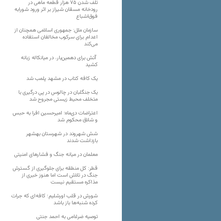
تلف شدن ۷۵ هزار قطعه ماهی در
رودخانه مسقان شیراز بر اثر ورود شورابه
فوق‌اشباع
سازمان ملل: جمهوری اسلامی همچنان از
اعدام برای سرکوب مخالفان استفاده
می‌کند
آتش برای دهمین‌بار، در میانکاله زبانه
کشید
یک کافه کتاب در مشهد پلمب شد
یک جنگلبان در چالوس در پی درگیری با
متخلف محیط زیستی مجروح شد
اعتراضات دی‌ماه؛ امیرحسین افرا به حبس
و شلاق محکوم شد
شش شهروند در شهرستان بهشهر
بازداشت شدند
معلمان در میانه جنگ و فشارهای امنیتی
قطر: کل منطقه برای جلوگیری از گسترش
جنگ در تلاش است اما هنوز خبری از
مذاکره مستقیم نیست
شورش در قلب اورشلیم؛ کافه‌ای که جرات
کرده شنبه‌ها باز باشد
توصیه ضرغامی به احمد جنتی