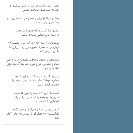
عصر ایران: آقای خرازی! از ریش سفید و
عمامه سیاهت خجالت بکش
بقائی: توافق ایران و عمان در مرحله بررسی
و تدوین نهایی است
روبیو: مذاکرات تنگه هرمز پیشرفت
داشته، ولی نهایی نشده است
پیشرفت در مذاکرات تنگه هرمز؛ بلومبرگ:
ایران اجازه عملیات مین‌روبی به اروپایی‌ها
را بررسی می‌کند
نتانیاهو با وجود دریافت تضمین درباره خلع
سلاح حماس، طرح مورد حمایت آمریکا برای
غزه را رد کرد
رویترز: آمریکا در جنگ با ایران «تقریباً
تمام» موشک‌های دقیق دوربرد خود را
مصرف کرده است
اتحادیه اروپا ۱.۴ میلیارد یورو از سود
دارایی‌های مسدودشده روسیه را به
اوکراین ‏اختصاص داد
کاهش تنش میان اسرائیل و حزب‌الله؛
بازگشت ۸۰۰ هزار آوارۀ لبنانی به خانه‌ آغاز
شد