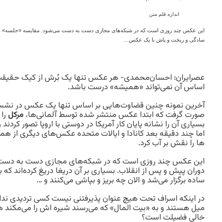
اندازه قلم متن
این عکس چند روزی است که در شبکه‌های مجازی دست به دست می‌شود. مقایسه «جلسه» در د
سادگی و ریخت و پاش با یک عکس…
عصرایران؛ احسان‌محمدی- هر عکس تنها یک بُرش از کیک حقیقت 
اساس آن نمی‌تواند «همیشه» درست باشد.
آخرین نمونه چنین قضاوت‌هایی بر اساس تنها یک عکس در ن
صورت گرفت که ابتدا عکس منتشر شده توسط آلمانی‌ها،
مرکل
را 
بسیاری آن را نشانه پایان کار آمریکا در دوستی با اروپا تصور کردن
اما چند دقیقه بعد کانادا و ایالات متحده عکس‌های دیگری از ه
ها را نقش بر آب کرد.
این عکس چند روزی است که در شبکه‌های مجازی دست به دست 
دوران پیش و پس از انقلاب. بسیاری بر آن دریغا دریغ کرده‌اند که
ساده برگزار می‌شد و الان چه بریز و بپاشی می‌کنند و …
در اینکه اسراف تحت هیچ عنوان پذیرفتنی نیست کسی تردیدی ندارد
میل هستند و به «بیت المال» که می‌رسند شیره اش را می‌مکند هم 
خالی فضیلت است؟