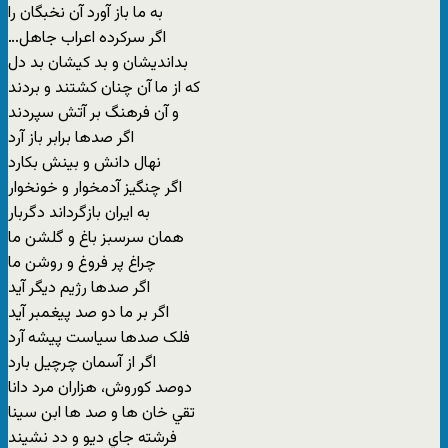
به ما باز آورد آن نخبگان را
…اگر سرکرده اعراب جاهل
بدانديشان و بد کيشان بد دل
که از ما آن چنان کشتند و بردند
و آن فرهنگ بر آتش سپردند
اگر صدها برابر باز آرد
نهال دانش و بينش بکارد
اگر چنگيز آدمخوار و خونخوار
به ايران بازگرداند دگربار
همان سرسبز باغ و گلشن ما
چراغ پر فروغ و روشن ما
اگر صدها رژيم ديگر آيد
اگر بر ما دو صد پيغمبر آيد
فلک صدها سياست پيشه آرد
اگر از آسمان چرچيل بارد
دوصد کوروش، هزاران مرد دانا
تقي خان ها و صد ها ابن سينا
فرشته جاي ديو و دد نشيند