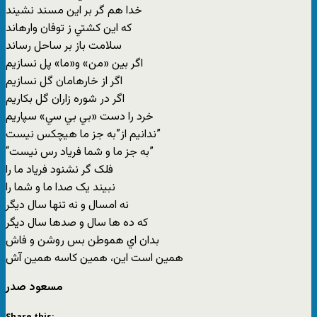
خدا هم گر بر اين مسند نشيند
که اين کشتي ز توفان وارهاند
سلامت باز بر ساحل رساند
اگر بين «من» و«ما» پل نسازيم
اگر از خارهامان گل نسازيم
اگر در شوره زاران گل بکاريم
خرد را دست «بي بي سي» سپاريم
ندانيم از”به جز ما هيچکس نيست”
“به جز ما و شما فرياد رس نيست”
فلک گر نشنود فرياد ما را
نبيند يک صدا ما و شما را
نه امسال و نه تنها سال ديگر
که ده ها سال و صدها سال ديگر
بدان اي هموطن بس روشن و فاش
همين است اين، همين کاسه همين آش
مسعود صدر
Share this: