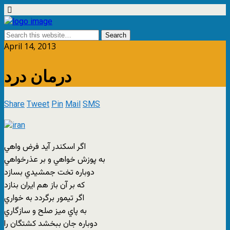
April 14, 2013
درمان درد
Share
Tweet
Pin
Mail
SMS
اگر اسکندر آيد فرض واهي
به پوزش خواهي و بر عذرخواهي
دوباره تخت جمشيدي بسازد
که بر آن باز هم ايران بنازد
اگر تيمور برگردد به خواري
به پاي ميز صلح و سازگاري
دوباره جان ببخشد کشتگان را