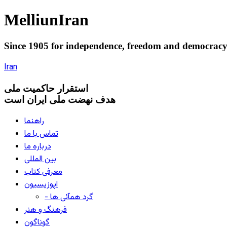
Melliun
Iran
Since 1905 for
independence
,
freedom
and
democrac
Iran
استقرار
حاکميت ملی
هدف نهضت ملی ایران است
راهنما
تماس با ما
درباره ما
بین المللی
معرفی کتاب
اپوزیسیون
- گرد همآئی ها
فرهنگ و هنر
گوناگون