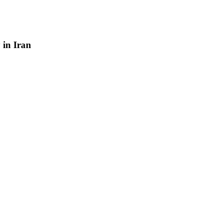
y
in
Iran