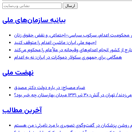
بیانیه سازمان‌های ملی
– در محکومیت اعدام، سرکوب سیاسی–اجتماعی، و نقض حقوق زنان
جبهه ملی ایران: ماشین اعدام را متوقف کنید!
رج از کشور انجام اعدام‌های وقیحانه در ملأِعام را محکوم می‌کند
همگامی برای جمهوری سکولار دموکرات در ایران: نه به اعدام
نهضت ملی
ضیاء مصباح: در باره دولت دکتر مصدق
 ۱۳۳۱ میدان بهارستان چه خبر بود؟
آخرین مطالب