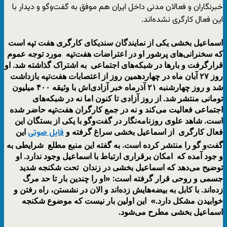
خبرنگاران و فعالان مدنی داخل ایران هم موفق به گفت‌وگو و دیدار با
این فعال کارگری نشده‌اند.
اسماعیل بخشی یکی از نمایندگان سندیکای کارگری هفت تپه است
که سخنرانی‌های پرشور او در اعتراضات هفت‌تپه مورد توجه عموم
قرارگرفت و بارها در شبکه‌های اجتماعی به اشتراک گذاشته شد. او
روز ۲۷ آبان ماه در چهاردهمین روز از اعتصابات هفت‌تپه بازداشت
شد و روز چهارشنبه ۲۱ آذرماه خبر آزادی‌اش با وثیقه ۴۰۰ میلیون
تومانی منتشر شد. از روز آزادی تا کنون اما نه در شبکه‌های
اجتماعی فعالیت می‌کند و نه در جمع کارگران هفت‌تپه حاضر شده
است. شاهد علوی روزنامه‌نگار در گفت‌وگو با یکی از بستگان‌ این
فعال کارگری از اسماعیل بخشی سراغ گرفته و
این
فایل صوتی
گفت‌و گو را منتشر کرده است. به گفته این منبع مطلع شرایطی به
و جود آمده که امکان برقراری ارتباط با اسماعیل وجود ندارد. او
توضیح می‌دهد که اسماعیل بخشی در زندان تحت شکنجه شدید
جسمی و روحی قرار گرفته است: «او را چندین بار تا حد مرگ
زده‌اند. با کابل به بیضه‌هایش زده‌اند و الان در نشستن، راه رفتن و
خوابیدن مشکل دارد.» این اولین بار نیست که موضوع شکنجه
اسماعیل بخشی مطرح می‌شود.