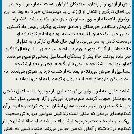
پیش از آزادی او از زندان، سندیکای کارگران هفت تپه از ضرب و شتم
این فعال کارگری و انتقال او از زندان به بیمارستان خبر داده بود اما این
موضوع بلافاصله از سوی مسئولان خوزستان تکذیب شد. غلامرضا
شریعتی استاندار خوزستان و صادق جعفری چگینی رئیس دادگستری
شوش خبر شکنجه او را شایعه دانسته بوده و اعلام کردند که او
درصحت کامل به سر می‌برد. با این حال فعالان کارگری به نقل از
خانواده‌اش از آثار کبودی و تورم در ناحیه سر و صورت این فعال کارگری
خبر داده بودند. حالا یکی از بستگان اسماعیل بخشی توضیح می‌دهد
که او تنها تحت شکنجه جسمی قرار نگرفته: «هربار بعد ازشکنجه
اسماعیل از هوش می‌رفته و بعد که از شدت درد به هوش می‌آمده به
اسم مسکن داروهای اعصاب و روان و توهم زا به او می‌داده‌اند.»
شاهد علوی به ایران وایر می‌گوید: « این بار برخورد با اسماعیل بخشی
به دو شکل صورت گرفته. هم برخورد فیزیکی و آزار جسمی مثل کتک
زدن، شکنجه، زدن باتوم به بیضه‌های ایشان صورت گرفته و علاوه بر آن
شکنجه‌های درمانی که مدتی است زندانیان سیاسی درباره‌اش صحبت
می‌کنند و باب شده هم درمورد ایشان اعمال شده. احتمالا ایشان در اثر
شکنجه درد داشته و آنطور که من حدس می‌زنم احتمالا کسی که نقش