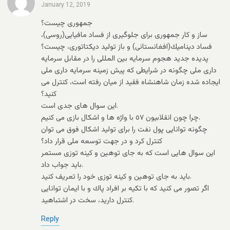
January 12, 2019
جمهورى چيست؟
ساز و كار جمهورى براى جلوگيرى از فساد مافيايى(روسى)،
فساد ديناميك(افغانستانى) و باز توليد ديكتاتورى، چيست؟
پديده جديد هجوم سرمايه بين المللى را در مقابل سرمايه
دارى ملى چگونه در شرايطى كه پيش زمينه سرمايه دارى ملى
ايجاده شده زمان شاهنشاه فقيد از ميان رفته است، كنترل مى
كنيد؟
اين سوال هاى جدى است.
چرا چون انقلابيون ٥٧ با واژه ها و اشكال بازى مى كنيم.
چگونه توانايى پول نفت را براى توليد اشكال فوق مى توان
كنترل كرد و در جهت توسعه ملى قرار داد؟
اين سوال هايى است كه به جاى توهين و كينه توزى مستمر
بايد جواب داد.
بايد به جاى توهين و كينه توزى خود را تعريف كنيد.
اگر تصور مى كنيد كه با تكيه بر افراد پاك و با ايمان توانايى
كنترل داريد، سخت در اشتباهيد.
Reply