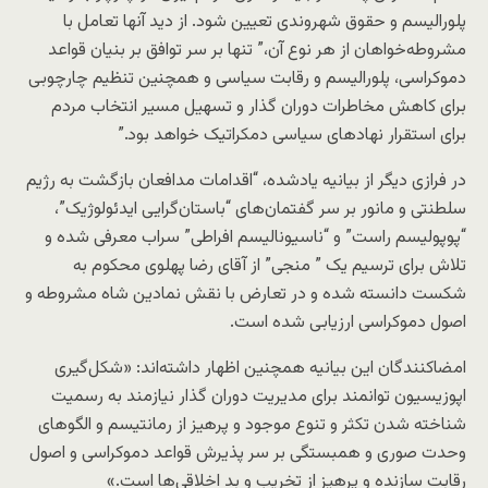
پلورالیسم و حقوق شهروندی تعیین شود. از دید آنها تعامل با
مشروطه‌خواهان از هر نوع آن،” تنها بر سر توافق بر بنیان قواعد
دموکراسی، پلورالیسم و رقابت سیاسی و همچنین تنظیم چارچوبی
برای کاهش مخاطرات دوران گذار و تسهیل مسیر انتخاب مردم
برای استقرار نهادهای سیاسی دمکراتیک خواهد بود.”
در فرازی دیگر از بیانیه یادشده، “اقدامات مدافعان بازگشت به رژیم
سلطنتی و مانور بر سر گفتمان‌های “باستان‌گرایی ایدئولوژیک”،
“پوپولیسم راست” و “ناسیونالیسم افراطی” سراب معرفی شده و
تلاش برای ترسیم یک ” منجی” از آقای رضا پهلوی محکوم به
شکست دانسته شده و در تعارض با نقش نمادین شاه مشروطه و
اصول دموکراسی ارزیابی شده است.
امضاکنندگان این بیانیه همچنین اظهار داشته‌اند: «شکل‌گیری
اپوزیسیون توانمند برای مدیریت دوران گذار نیازمند به رسمیت
شناخته شدن تکثر و تنوع موجود و پرهیز از رمانتیسم و الگوهای
وحدت‌ صوری و همبستگی بر سر پذیرش قواعد دموکراسی و اصول
رقابت سازنده و پرهیز از تخریب و بد اخلاقی‌ها است.»