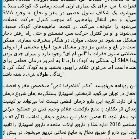
فقرات یا اس ام ای یک بیماری ارثی است. زمانی که کودکی مبتلا به
SMA می‌شود، یک شکاف سلول عصبی در مغز و نخاع به وجود
می‌آید و مغز انتقال پیام‌هایی که موجب کنترل حرکت عضلات
می‌شود را متوقف می‌کند. در نتیجه، ماهیچه‌های کودک ضعیف
می‌شوند و او در کنترل حرکت سر، نشستن و حتی راه رفتن دچار
مشکل می‌شود. در بعضی موارد، در هنگام پیشرفت بیماری، ممکن
است در بلع و تنفس نیز دچار مشکل شود. انواع مختلفی از آتروفی
عضلانی ستون فقرات یا “اس ام ای” وجود دارد و میزان جدی بودن
آن بستگی به کودک دارد. تا به امروز درمان قطعی برای SMA پیدا
نشده است اما می‌توان علائم را بهبود بخشید و به کودک کمک کرد تا
زندگی طولانی‌تری داشته باشد”.
این روزنامه می‌نویسد: “دکتر “غلامرضا نامی” متخصص مغز و اعصاب
اطفال در تهران می‌گوید اثربخشی اسپینرازا بستگی به زمان شروع درمان
با آن دارد. اگرچه این دارو درمان قطعی نیست اما می‌تواند بر کیفیت
زندگی اثر بگذارد و مانع بازگشت علائم وخیم قبلی در عملکرد حرکتی
فرد بیمار شود. تا همین اواخر این بیماری درمانی نداشت تا آن که در
دسامبر 2016 اداره غذا و داروی ایالات متحده داروی اسپینرازا را تایید
کرد. این دارو از طریق نخاغ به مایع نخاعی تزریق می‌شود. در بیش از