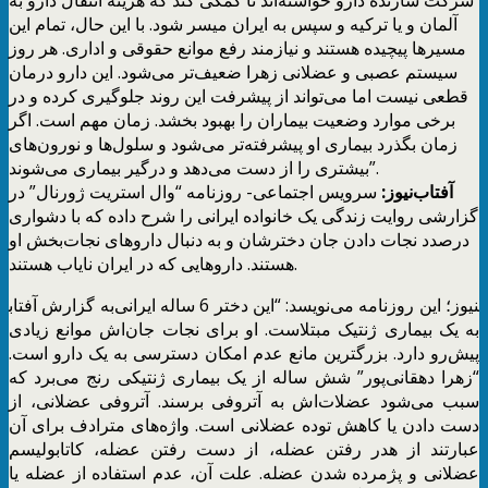
آلمان و یا ترکیه و سپس به ایران میسر شود. با این حال، تمام این
مسیرها پیچیده هستند و نیازمند رفع موانع حقوقی و اداری. هر روز
سیستم عصبی و عضلانی زهرا ضعیف‌تر می‌شود. این دارو درمان
قطعی نیست اما می‌تواند از پیشرفت این روند جلوگیری کرده و در
برخی موارد وضعیت بیماران را بهبود بخشد. زمان مهم است. اگر
زمان بگذرد بیماری او پیشرفته‌تر می‌شود و سلول‌ها و نورون‌های
بیشتری را از دست می‌دهد و درگیر بیماری می‌شوند”.
آفتاب‌‌نیوز:
سرویس اجتماعی- روزنامه “وال استریت ژورنال” در
گزارشی روایت زندگی یک خانواده ایرانی را شرح داده که با دشواری
درصدد نجات دادن جان دخترشان و به دنبال داروهای نجات‌بخش او
هستند. داروهایی که در ایران نایاب هستند.
به گزارش آفتاب‎نیوز؛ این روزنامه می‌نویسد: “این دختر 6 ساله ایرانی
به یک بیماری ژنتیک مبتلاست. او برای نجات جان‌اش موانع زیادی
پیش‌رو دارد. بزرگترین مانع عدم امکان دسترسی به یک دارو است.
“زهرا دهقانی‌پور” شش ساله از یک بیماری ژنتیکی رنج می‌برد که
سبب می‌شود عضلات‌اش به آتروفی برسند. آتروفی عضلانی، از
دست دادن یا کاهش توده عضلانی است. واژه‌های مترادف برای آن
عبارتند از هدر رفتن عضله، از دست رفتن عضله، کاتابولیسم
عضلانی و پژمرده شدن عضله. علت آن، عدم استفاده از عضله یا