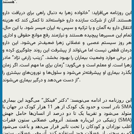
هستند”.
این روزنامه می‌افزاید: “خانواده زهرا به دنبال راهی برای دریافت دارو
هستند. آنان از شرکت سازنده دارو خواسته‌اند تا کمکی کند که هزینه
انتقال دارو به آلمان و یا ترکیه و سپس به ایران میسر شود. با این حال،
تمام این مسیرها پیچیده هستند و نیازمند رفع موانع حقوقی و اداری.
هر روز سیستم عصبی و عضلانی زهرا ضعیف‌تر می‌شود. این دارو
درمان قطعی نیست اما می‌تواند از پیشرفت این روند جلوگیری کرده و
در برخی موارد وضعیت بیماران را بهبود بخشد. “زینب زارعی نژاد” مادر
زهرا است. او معلم است و می‌گوید: “زمان برای ما مهم است. اگر زمان
بگذرد بیماری او پیشرفته‌تر می‌شود و سلول‌ها و نورون‌های بیشتری را
از دست می‌دهد و درگیر بیماری می‌شوند”.
این روزنامه در ادامه می‌نویسد: “دکتر “فینکل” می‌گوید این بیماری
نادر است و حدود یک کودک از هر 11 هزار کودک در جهان با SMA
متولد می‌شود و تقریبا یک تا دو درصد از انسان‌ها حامل جهش
ژنتیکی در این‌باره هستند. آتروفی عضلانی ستون فقرات (SMA)
اغلب نوزادان و کودکان را تحت تاثیر قرار می‌دهد و باعث می‌شود
که به سختی از عضلات خود استفاده کنند. آتروفی عضلانی ستون