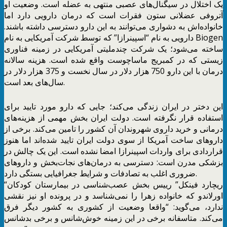
یک اختلال در سیگنال‌های عصبی منتهی به عضله است. وضعیت او
آتروفی عضلانی ستون فقرات است که درمان دارویی دارد اما
خانواده‌اش به دشواری می‌توانند به این دارو دسترسی داشته باشند.
دارویی به نام “اسپینرازا” که توسط شرکت آمریکایی به نام Biogen
ساخته می‌شود؛ یک شرکت چندملیتی آمریکایی در زمینه فناوری
زیستی که در کمبریج ماساچوست واقع شده است. هزینه سالانه
درمان با این دارو 750 هزار دلار در سال نخست و 375 هزار دلار در
سال‌های بعد است.
این دختر در ایران زندگی می‌کند؛ جایی که دارو مورد تایید برای
استفاده قرار نگرفته است. دولت ایران بخش مهمی از هزینه‌های
درمانی و خرید داروی شهروندان آن کشور را تامین می‌کند. برخی از
داروهای ساخت آمریکا از سوی دولت ایران تایید شده‌اند اما هنوز
قراردادی برای واردات اسپینرازا امضا نشده است. این یک چالش در
بزشکی مدرن است: دسترسی به درمان‌های نجات‌بخش و داروهای
ضروری اغلب به تصادفات و شرایط جغرافیایی بستگی دارد.
“ریچارد فینکل” رییس بخش عصب‌شناسی در بیمارستان کودکان
اورلاندو که خانواده زهرا را نمی‌شناسد و در پرونده او نیز نقشی
ندارد، می‌گوید: “واقعا وضعیت از کشوری به کشور دیگر فرق
می‌کند. متاسفانه برخی در این زمینه خوش‌شانس و برخی بدشانس