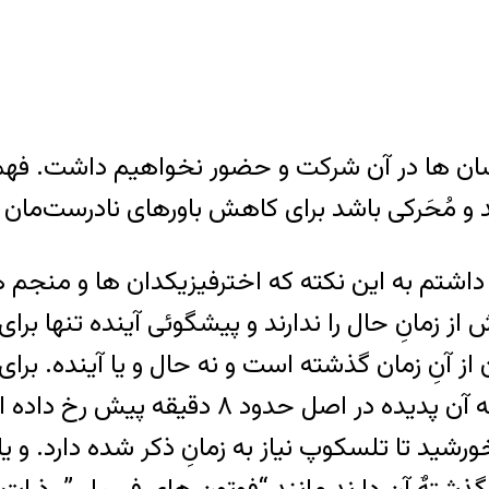
ان ها در آن شرکت و حضور نخواهیم داشت. فهمِ ع
د و مُحَرکی باشد برای کاهش باورهای نادرست‌مان 
ش از زمانِ حال را ندارند و پیشگوئی آینده تنها ب
از آنِ زمان گذشته است و نه حال و یا آینده. برا
صفحهٌ تلسکوپ خود ملاحظه می کند می داند ک
خورشید تا تلسکوپ نیاز به زمانِ ذکر شده دارد. و ی