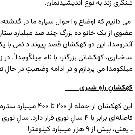
تلنگری زند به نوع اندیشیدنمان.
می دانیم که اوضاع و احوال سیاره ما در گذشته، حا
عضوی از یک خانواده بزرگ چند صد میلیارد ستار
آندرومدا. این دو کهکشان قصد پیوند دائمی با ی
۱
ساختاری، کهکشانی بزرگتر، با نام مِیلکُومِدا
. در 
میلکومدا می پردازم و در ادامه وضعیتِ در حالِ تغ
کهکشانِ راهِ شیری
این کهکشان از جمل
ـ یعنی، بیش از ۹ هزار میلیارد کیلومتر!