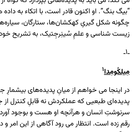
چگونه شکل گیریِ کهکشان‌ها، ستارگان، سیاره‌ها ا
زیست شناسی و علمِ سُینِرجِتیک، به تشریح خودسا
ـ۱ـ
۱
مِیلکُومِدا
در اینجا می خواهم از میانِ پدیده‌های بیشمارِ ج
پدیده‌ای طبعیی که عملکردش نه قابلِ کنترل از جان
سرنوشتِ انسان و هرآنچه او هست و بوجود آورده
رقم زده است. انتظار می رود آگاهی از این امر و 