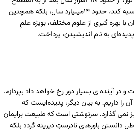
می کند، می باید به پدیده‌هائی بپردازد که گواه از گذشتهٌ آن دارند مانند “فوتون های فسیلی”، ذراتِ نور، از حدود ۳۸۰هزار سال بعد از به اصطلاح
“بیگ بنگ”. او اکنون قادر است، با اتکاء به داده های تجربی و نظری، نه تنها طولِ عمرِ جهان را محاسبه کند، حدود ۱۴میلیارد سال، بلکه همچنین
 با بهره گیری از علوم مختلف، بویژه علمِ
 پدیده‌ای به نام اندیشیدن، پرداخت.
و در آینده‌ای بسیار دور رخ خواهد داد بپردازم.
ن را داریم. به بیان دیگر، پدیده‌ایست که
یز نمی گذارد. سرنوشتی است که طبیعت برایمان
اطل دانستن باورهای نادرستِ دیرینه گردد بلکه