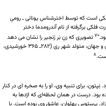
ای فلکی در شمال استوای آسمانی است. زن بَر زنجیر یکی ار ۴۸ صورت فلکی است که توسط اخترشناس یونانی ـ رومیِ
امروزی است. نام این صورت فلکی برگرفته از نام آندرومدما دختر
۷
د.”
تصویری که زنِ بَر زَنجیر را نشان می دهد
از منجمان و دانشمندان بنام ایران و جهان، متولد شهر ری (۲۸۲ـ ۳۶۵ خورشیدی،
۸
ِپتون، برای تنبیه وی، او را به صخره ای در کنار
ده بود. درست در همان لحظه‌‌ای که اژدها به
اد. پرسئوسِ پهلوان، عاشقِ وی بوده است. با