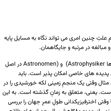
لتِ چنین امری می تواند نگاه به مسایل پایه
و مبالغه در مرتبه و جایگاهمان.
اشاره ای داشتم به این نکته که اخترفیزیکدان ها و منجم ها Astrophysiker) و (Astronomen در اصل
رای پدیده های خاصی امکان پذیر است. باید
ی مثال وقتی یک منجمِ زمینی لکه خورشیدی را در
ه آن پدیده در اصل حدود ۸ دقیقه پیش رخ داده است. یعنی، متعلق به زمانِ گذشته است. به این
ا وقتی اخترفیزیکدانی طولِ عمرِ جهان را بررسی