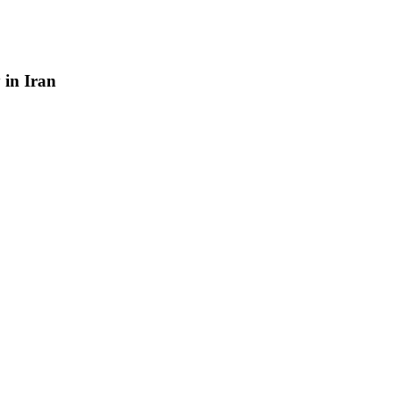
y
in
Iran