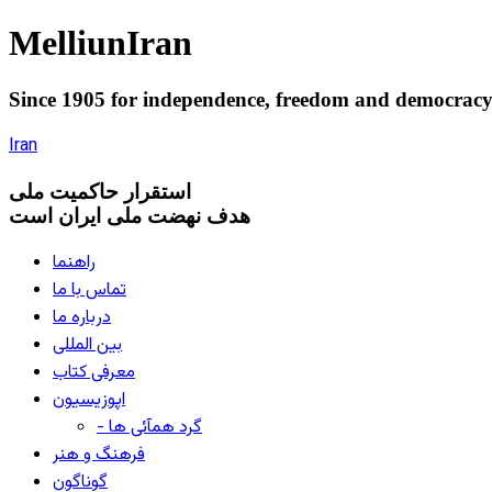
Melliun
Iran
Since 1905 for
independence
,
freedom
and
democrac
Iran
استقرار
حاکميت ملی
هدف نهضت ملی ایران است
راهنما
تماس با ما
درباره ما
بین المللی
معرفی کتاب
اپوزیسیون
- گرد همآئی ها
فرهنگ و هنر
گوناگون