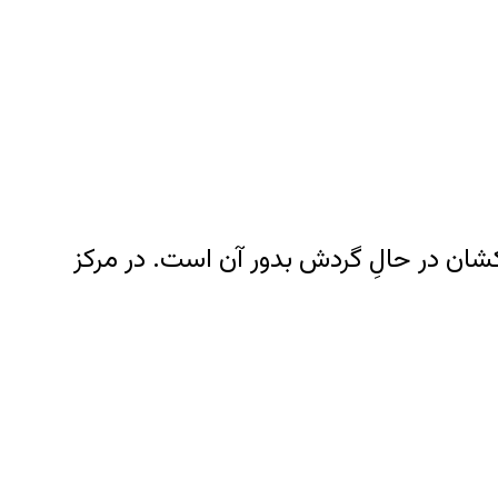
شید در فاصله ۳۰ هزار سالِ نوری از مرکزِ کهکشان در حالِ گردش بدور آن است. در مرکز