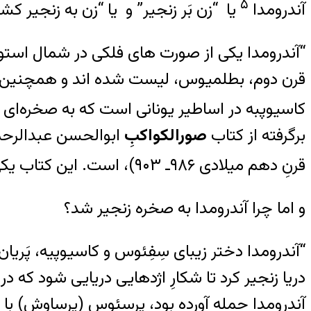
۵
آندرومدا
یا “زن بَر زنجیر” و یا “زن به زنجیر 
کاسیوپبه در اساطیر یونانی است که به صخره‌ای 
برگرفته از کتاب
صورالکواکبِ
ابوالحسن عبدالر
قرنِ دهم میلادی ۹۸۶ـ ۹۰۳)، است. این کتاب یکی از منابع تاریخی نجوم در بارهُ صورت‌های فلکی است.
و اما چرا آندرومدا به صخره زنجیر شد؟
“آندرومدا دختر زیبای سِفِئوس و کاسیوپیه، پَریان 
دریا زنجیر کرد تا شکارِ اژدهایی دریایی شود که 
آندرومدا حمله آورده بود، پرسئوس (پرساوش) با ج