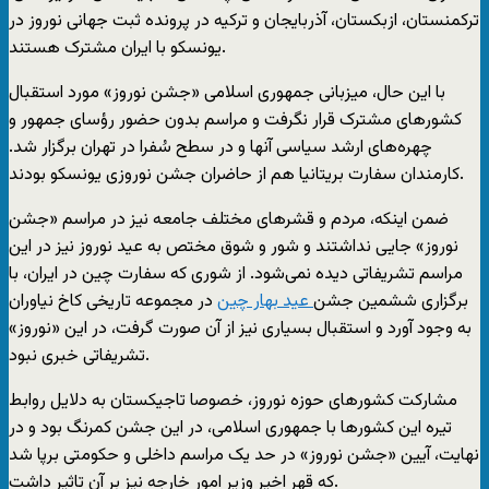
ترکمنستان، ازبکستان، آذربایجان و ترکیه در پرونده ثبت جهانی نوروز در
یونسکو با ایران مشترک هستند.
با این حال، میزبانی جمهوری اسلامی «جشن نوروز» مورد استقبال
کشورهای مشترک قرار نگرفت و مراسم بدون حضور رؤسای جمهور و
چهره‌های ارشد سیاسی آنها و در سطح سُفرا در تهران برگزار شد.
کارمندان سفارت بریتانیا هم از حاضران جشن نوروزی یونسکو بودند.
ضمن اینکه، مردم و قشرهای مختلف جامعه نیز در مراسم «جشن
نوروز» جایی نداشتند و شور و شوق مختص به عید نوروز نیز در این
مراسم تشریفاتی دیده نمی‌شود. از شوری که سفارت چین در ایران، با
برگزاری ششمین جشن
عید بهار چین
در مجموعه تاریخی کاخ نیاوران
به وجود آورد و استقبال بسیاری نیز از آن صورت گرفت، در این «نوروز»
تشریفاتی خبری نبود.
مشارکت کشورهای حوزه نوروز، خصوصا تاجیکستان به دلایل روابط
تیره این کشورها با جمهوری اسلامی، در این جشن کمرنگ بود و در
نهایت، آیین «جشن نوروز» در حد یک مراسم داخلی و حکومتی برپا شد
که قهر اخیر وزیر امور خارجه نیز بر آن تاثیر داشت.