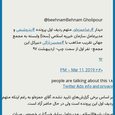
@beehnam
Behnam Gholipour
دیدار
#
رضا‌حمزه‌لو
٬ متهم ردیف اول پرونده
#
پتروشیمی
و
مدیرعامل سازمان خیریه اسلامی (سخا) وابسته به مجمع
جهانی تقریب مذاهب با
#
محسن‌اراکی
دبیرکل این
مجمع- نفر اول از سمت چپ- اردیبهشت ۹۷
۹۲
۲:۴۰ PM – Mar 11, 2019
۱۸ people are talking about this
Twitter Ads info and privacy
​بر اساس برخی گزارش‌های تایید نشده، آقای حمزه‌لو به رغم اینکه متهم
ردیف اول این پرونده است ولی در حال حاضر آزاد است.
مرجان شیخ‌الاسلامی مدیرعامل سابق خبرگزاری خصوصی میراث