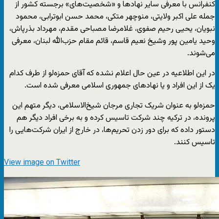
کنفرانس با معرفی سایر نهادها و «شخصیت‌های» برجسته کشور از
جمله علی اکبر ولایتی، منوچهر متکی، محمد حسن ابوترابی، محمود
نبویان، یحیی رحیم صفوی، غلامرضا مصباحی مقدم، مهرداد بذرپاش،
وحید یامین پور وشیخ نعیم قاسم، قائم مقام حزب‌الله لبنان، معرفی
می‌شوند.
در این اطلاعیه در عین حال اعلام نشده که آقای حمزه‌لو از طرف کدام
یک از این افراد و یا نهادهای جمهوری اسلامی معرفی شده است.
حمزه‌لو به عنوان شریک تجاری مرجان شیخ‌الاسلامی، دیگر متهم این
پرونده، در ترکیه چند شرکت تاسیس کرده و به برخی افراد دیگر هم
دستور داده که برای دور زدن تحریم‌ها، در خارج از ایران شرکت‌هایی را
تاسیس کنند.
View image on Twitter