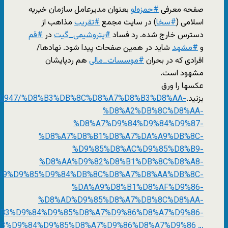
صفحه معرفی
#
حمزه‌لو
بعنوان مدیرعامل سازمان خیریه
اسلامی (
#
سخا
) در سایت مجمع
#
تقریب
مذاهب از
دسترس خارج شده. رد فساد
#
پتروشیمی_گیت
در
#
قم
و
#
مشهد
شاید در همین صفحات پیدا شود. نهادها/
افرادی که در بحران
#
موسسات_مالی
هم ردپایشان
مشهود است.
عکسها را ورق
بزنید.
/%D8%B3%DB%8C%D8%A7%D8%B3%D8%AA-
30947
%D8%A2%DB%8C%D8%AA-
%D8%A7%D9%84%D9%84%D9%87-
%D8%A7%D8%B1%D8%A7%DA%A9%DB%8C-
%D9%85%D8%AC%D9%85%D8%B9-
%D8%AA%D9%82%D8%B1%DB%8C%D8%A8-
B9%D9%85%D9%84%DB%8C%D8%A7%D8%AA%DB%8C-
%DA%A9%D8%B1%D8%AF%D9%86-
%D8%AD%D9%85%D8%A7%DB%8C%D8%AA-
B3%D9%84%D9%85%D8%A7%D9%86%D8%A7%D9%86-
3%D9%84%D9%85%D8%A7%D9%86%D8%A7%D9%86
…