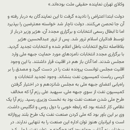
وکلای تهران نماینده حقیقی ملت بوده‌اند.»
دولت ابتدا اعتراض را نادیده گرفت تا این نمایندگان به دربار رفته و
آن جا تحصن می‌کنند. دولت ناچار شد خواسته معترضین را بپذیرد
اما تا ابطال رسمی انتخابات و برگزاری مجدد آن، هژیر وزیر دربار از
توسط فدائیان اسلام ترور شد. پس از ترور عبدالحسین هژیر
بلافاصله نتایج انتخابات باطل اعلام شده و انتخابات تجدید گردید.
با برگزاری مجدد انتخابات نامزدهای مورد حمایت جبهه ملی وارد
مجلس شدند. اما آنان باز هم در اقلیت قرار داشتند. با این وجود
اقلیت مجلس توانست پرونده نفت را در دست گیرد و مصدق را بر
کرسی ریاست کمیسیون نفت بنشاند. وجود تجدید انتخابات و
راه‌یابی اعضای جبهه ملی به مجلس شانزدهم و در اختیار گرفتن
کمیسیون نفت از سوی جبهه ملی، سپهبد علی رزم آرا که مخالف
طرح ملی شدن صنعت نفت بود به نخست وزیری رسید. رزم آرا یک
نظامی کار کشته بود که رابطه خوبی با دول روس و انگلیس داشت.
وی بر این باور بود که ملی کردن صنعت نفت یک طرح بلند پروازانه
است و ایرانیان هنوز توان اداره این صنعت را به تنهایی ندارند. در
سخنان رزم آرا این جمله بود که: «چگونه می‌توان نفت را ملی کرد