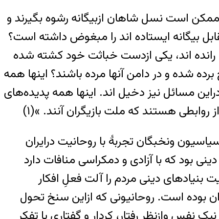
ممکن است نسل شاهان ازبیگانه رشوه بگیرند و
ابل بیگانه ایستاده اند را مبغوض داشته است؟
 رانده اند، یکی ازدست خباثت خود کشته شده
برده شده و در دامن آنها مرده باشند؟ اینها همه
راین مسائل نیز دخیل اند. اینها همه پدیده‌های
روابطی هستند که ملت بازیگران آنند. »(۱)
سیون ونخبگان تجربۀ با روحانیت درایران
ی بود که با آزادی و دمکراسی منافات دارد
ت بنیادهای دینی مردم را آلت فعلِ افکار
ران بوده است. روحانیونی که ازاین سنخ تحول
ک نفس وازنظر رفتار، کردار و گفتاری با تفکر