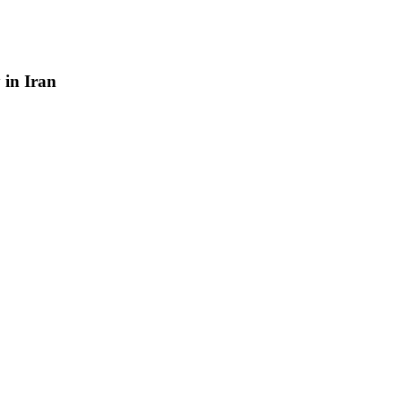
y
in
Iran