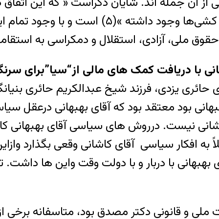
 آن جمله اند. شایان ذکراست « که این اتفاق در
سرتاسر دوران سلطنتی، این نسل‌کشی‌ها و نابغه
حقوق ملی، آزادی، استقلال و دمکراسی به استق
هبهانی با دریافت کمک های مالی از“سیا”برای 
حائری یزدی، فرزند شیخ عبدالکریم حائری بنیانگذ
هانی بود معتقد بود که آقای بهبهانی درعقل سیا
انی نیست. درروش های سیاسی آقای بهبهانی کام
صلاً به افکار سیاسی آقای کاشانی وقعی بگذارد 
بهانی با دربار و با دولت وقت واین ها داشت. ت
لی و قانونی دکتر مصدق بود، متاسفانه برخی از پ