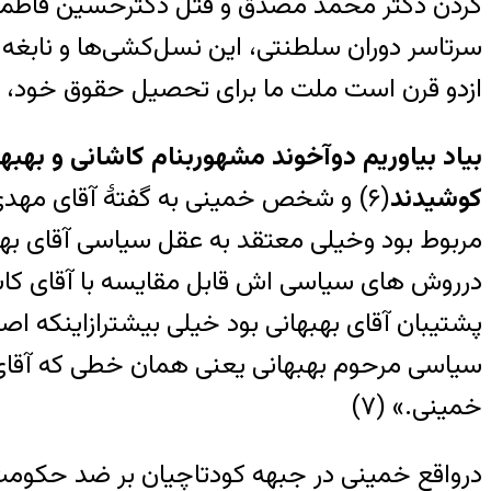
کردن دکتر محمد مصدق و قتل دکترحسین فاطمی از
ازدو قرن است ملت ما برای تحصیل حقوق خود، 
بیاد بیاوریم دوآخوند مشهوربنام کاشانی و ب
کوشیدند
(۶) و شخص خمینی به گفتۀ آقای مهدی 
مربوط بود وخیلی معتقد به عقل سیاسی آقای بهب
درروش های سیاسی اش قابل مقایسه با آقای کاش
پشتیبان آقای بهبهانی بود خیلی بیشترازاینکه ا
سیاسی مرحوم بهبهانی یعنی همان خطی که آقای به
خمینی.» (۷)
درواقع خمینی در جبهه کودتاچیان بر ضد حکومت م