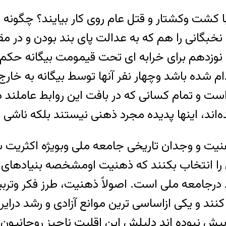
شت وکشتار و قتل عام روی کار بیایند؟ چگونه 
بگانی را هم که به عدالت پای بند بودن و در مق
 نوزدهم برای خرابه ای تحت قیمومت بیگانه حکم
م شده باشد وچهار نفر آنها توسط بیگانه به خارج 
است و تمام کسانی که در بافت این روابط عاملند د
د، اینها پدیده مجرد ذهنی نیستند بلکه ناشی از 
 وجدان تاریخی جامعه ملی وبویژه اکثریت سیا
ا انتخاب بکنند که ذهنیت اومشخصه بنیادهای دین
د درجامعه ملی است. اصولاً ذهنیت، طرز فکر وتربی
کنند و یکی ازاساسی ترین موانع آزادی و رشد درای
ش نبوده اند دلیلش این اقلیت ناچیز روحانیون نی