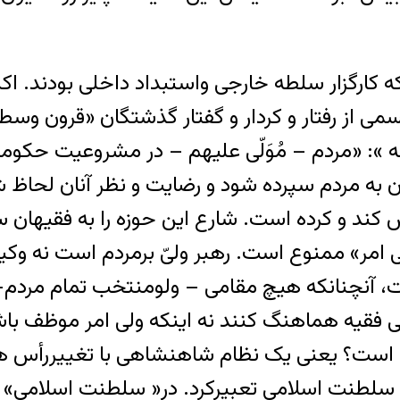
که کارگزار سلطه خارجی واستبداد داخلی بودند. ا
 از رفتار و کردار و گفتار گذشتگان «قرون وسط
»: «مردم – مُوَلّى علیهم – در مشروعیت حکومت
ه مردم سپرده شود و رضایت و نظر آنان لحاظ شود
ص کند و کرده است. شارع این حوزه را به فقیهان 
ى امر» ممنوع است. رهبر ولىّ برمردم است نه وکی
، آنچنانکه هیچ مقامى – ولومنتخب تمام مردم– 
ین است؟ یعنی یک نظام شاهنشاهی با تغییررأس
 و سلطنت اسلامی تعبیرکرد. در« سلطنت اسلامی» 