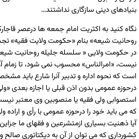
بنیادهای دینی سازگاری نداشتند…
نگاه کنید به اکثریت امام جمعه ها درعصر قاجار
روحانیت شیعه» بنام «حکومت ولایت فقیه» تجسمی
در حکومت ولایى « سلسله جلیله روحانیت شیعه 
نیست، «امرالناس» محسوب نمى شود، تا زمام آن ب
است که نحوه اداره و تدبیر آنرا شارع باید مشخ
درحوزه عمومى بدون اذن قبلى یا اجازه بعدى «ول
استصوابى ولى فقیه یا منصوبین وى معتبر نیست
آیا ذهنیت بسیاری ازمتشرعین و فقهای ما جزا
کشورداری که می توان از آن به دیکتاتوری صالح