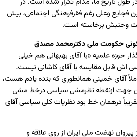
 طول تاریخ ما، مدام تکرار شده است. در
 کشی‌ها وجود داشته »(۵) است و با وجود تمام این فجایع وعلی رغم فقرفرهنگی اجتماعی، بیش
امت وجنبش برخاسته است.
سرنگونی حکومت ملی دکترمحمد مصدق
ار حوزه علمیه «با آقای بهبهانی هم خیلی
سی اش قابل مقایسه با آقای کاشانی نیست.
لاً آقای خمینی همانطوری که بنده یادم هست،
وازاین جهت ازنقطه نظرمشی سیاسی درخط مشی
قریباً درهمان خط بود نظریات کلی سیاسی آقای
یروان نهضت ملی ایران از روی علاقه و