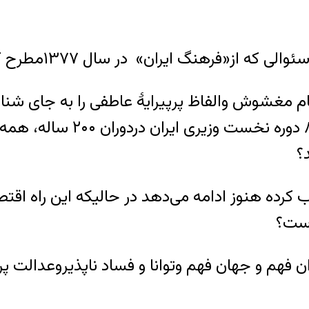
یران» در سال ۱۳۷۷مطرح کرده است بدینگونه است:
 اوهام مغشوش والفاظ پرپیرایۀ عاطفی را به جای ش
وعلمی این سئوال درایران مط
؟
اب کرده هنوز ادامه می‌دهد در حالیکه این راه 
است؟
 و جهان فهم وتوانا و فساد ناپذیروعدالت پرور 