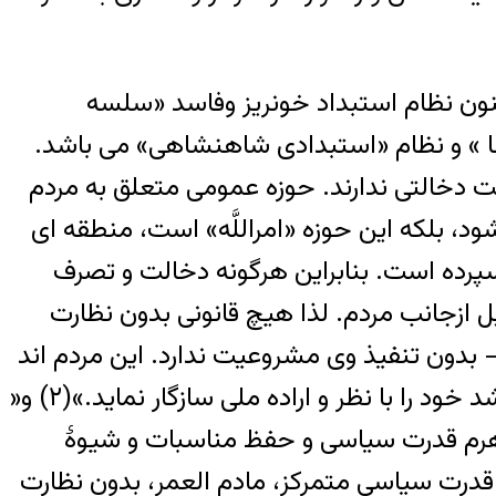
کنون نظام استبداد خونریز وفاسد «سلسه
ا » و نظام «استبدادی شاهنشاهی» می باشد.
 دخالتى ندارند. حوزه عمومى متعلق به مردم
، بلکه این حوزه «امراللَّه» است، منطقه اى
سپرده است. بنابراین هرگونه دخالت و تصرف
ل ازجانب مردم. لذا هیچ قانونى بدون نظارت
بدون تنفیذ وى مشروعیت ندارد. این مردم اند
که مى باید خود را درحوزه عمومى با رأى و اراده ولى فقیه هماهنگ کنند نه اینکه ولى امر موظف باشد خود را با نظر و اراده ملى سازگار نماید.»(۲) و«
 هرم قدرت سیاسی و حفظ مناسبات و شیوۀ
قدرت سیاسی متمرکز، مادم العمر، بدون نظارت