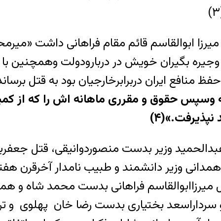
 میرزا ابوالقاسم قائم مقام فراهانی داشت «میر
وجیره بگیران خویش در دربارودولت وهمچنین با ت
ظ منافع ایران دربرابرخارجیان بود به قتل برسان
ریه وسپس حقوق و مقرری ماهانه اش را که از ک
نپذیرفت.»(۴)
جه عبدالحمید وزیر بدست منصوردوانیقی، قتل جعفر
همدانی وزیر دانشمند و طبیب نامدار آخرقرن هفت
 میرزاابوالقاسم فراهانی بدست محمد شاه و همچ
و سرداراسعد بختیاری بدست رضا خان پهلوی و ترور