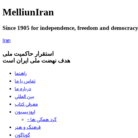
Melliun
Iran
Since 1905 for
independence
,
freedom
and
democrac
Iran
استقرار
حاکميت ملی
هدف نهضت ملی ایران است
راهنما
تماس با ما
درباره ما
بین المللی
معرفی کتاب
اپوزیسیون
- گرد همآئی ها
فرهنگ و هنر
گوناگون