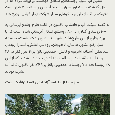
تامین آب شرب روستاهای مناطق کوهستانی ایجاد کرده که در
سال گذشته به منظور جبران کمبود آب این روستاها ۳ هزار و ۵۰۰
مترمکعب آب از طریق تانکرهای سیار شرکت آبفار گیلان توزیع شد.
به گفته شرکت آب و فاضلاب تاکنون در قالب طرح جامع آبرسانی به
۱۰۰۰ روستای گیلان به ۸۱۹ روستای استان آبرسانی شده است که با
بهره‌برداری از این طرح‌ها در شهرستان‌های رشت، شفت، صومعه
سرا، رضوانشهر، ماسال، لاهیجان، رودسر، املش، آستارا، رودبار،
سیاهکل، آستانه اشرفیه و تالش، جمعیتی بالغ بر ۱۹ هزار نفر در ۲۸
روستا از آب آشامیدنی سالم و بهداشتی برخوردار شدند که از این
۲۸ روستا تعداد ۷ روستا با جمعیتی بالغ بر ۱۷۴۸نفر تاکنون فاقد آب
شرب بودند.
سهم ما از منطقه آزاد انزلی فقط ترافیک است