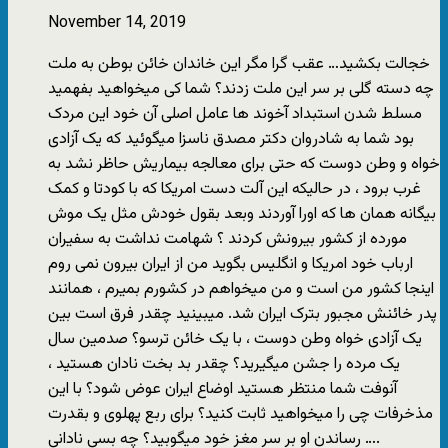
November 14, 2019
خجالت بکشید… عقب گرا مگر این خاندان خائن بوطن به ملت
چه دسته گلی بر سر این ملت زدند؟ شما کی میخواهید بفهمید
مسلط شدن استبداد آخوند ها عامل اصلی آن خود این مردک
بود شما به شادروان دکتر مصدق ناسزا میگوئید که یک آزادی
خواه و وطن دوست که حتی برای معالجه بیماریش حاظر نشد به
غرب برود ، در حالیکه این آلت دست امریکا که با کودتا و کمک
بیگانه همان ها که اورا آوردند وبعد بقول خودش مثل یک موش
مورده از کشور بیرونش کردند ؟ شهامت نداشت به سفیران
ارباب خود امریکا و انگلیس بگوید من از ایران بیرون نمی روم
اینجا کشور من است و من میخواهم در کشورم بمیرم ، همانند
پدر خائنش مجبور بترک ایران شد. میبینید چقدر فرق است بین
یک آزادی خواه وطن دوست ، با یک خائن ترسو؟ صدمین سال
یک مرده را جشن میگیرید؟ چقدر بد بخت نادان هستید ،
آنوفت شما منتظر هستید اوضاع ایران عوض شود؟ با این
مذخرفات چی را میخواهید ثابت کنید؟ برای ربع پهلوی و بقدرت
رساندن او بر سر مغز خود میگوبید؟ چه بسی نادانی ….