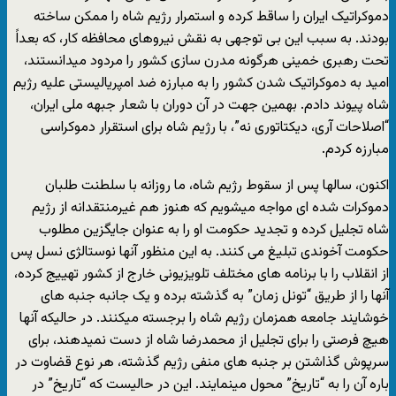
دموکراتیک ایران را ساقط کرده و استمرار رژیم شاه را ممکن ساخته
بودند. به سبب این بی توجهی به نقش نیروهای محافظه کار، که بعداً
تحت رهبری خمینی هرگونه مدرن سازی کشور را مردود میدانستند،
امید به دموکراتیک شدن کشور را به مبارزه ضد امپریالیستی علیه رژیم
شاه پیوند دادم. بهمین جهت در آن دوران با شعار جبهه ملی ایران،
“اصلاحات آری، دیکتاتوری نه”، با رژیم شاه برای استقرار دموکراسی
مبارزه کردم.
اکنون، سالها پس از سقوط رژیم شاه، ما روزانه با سلطنت طلبان
دموکرات شده ای مواجه میشویم که هنوز هم غیرمنتقدانه از رژیم
شاه تجلیل کرده و تجدید حکومت او را به عنوان جایگزین مطلوب
حکومت آخوندی تبلیغ می کنند. به این منظور آنها نوستالژی نسل پس
از انقلاب را با برنامه های مختلف تلویزیونی خارج از کشور تهییج کرده،
آنها را از طریق “تونل زمان” به گذشته برده و یک جانبه جنبه های
خوشایند جامعه همزمان رژیم شاه را برجسته میکنند. در حالیکه آنها
هیچ فرصتی را برای تجلیل از محمدرضا شاه از دست نمیدهند، برای
سرپوش گذاشتن بر جنبه های منفی رژیم گذشته، هر نوع قضاوت در
باره آن را به “تاریخ” محول مینمایند. این در حالیست که “تاریخ” در