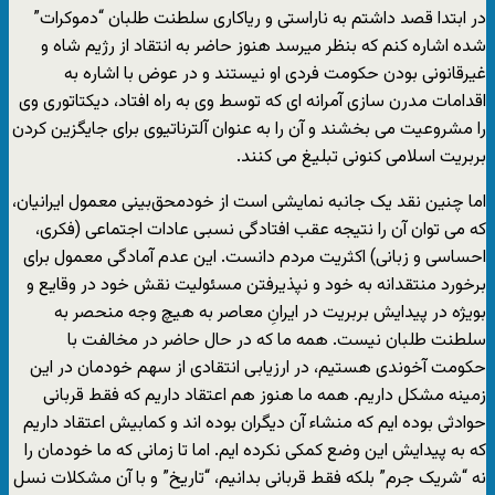
در ابتدا قصد داشتم به ناراستی و ریاکاری سلطنت طلبان “دموکرات”
شده اشاره کنم که بنظر میرسد هنوز حاضر به انتقاد از رژیم شاه و
غیرقانونی بودن حکومت فردی او نیستند و در عوض با اشاره به
اقدامات مدرن سازی آمرانه ای که توسط وی به راه افتاد، دیکتاتوری وی
را مشروعیت می بخشند و آن را به عنوان آلترناتیوی برای جایگزین کردن
بربریت اسلامی کنونی تبلیغ می کنند.
اما چنین نقد یک جانبه‌ نمایشی است از خودمحق‌بینی معمول ایرانیان،
که می توان آن را نتیجه عقب افتادگی نسبی عادات اجتماعی (فکری،
احساسی و زبانی) اکثریت مردم دانست. این عدم آمادگی معمول برای
برخورد منتقدانه به خود و نپذیرفتن مسئولیت نقش خود در وقایع و
بویژه در پیدایش بربریت در ایرانِ معاصر به هیچ وجه منحصر به
سلطنت طلبان نیست. همه ما که در حال حاضر در مخالفت با
حکومت آخوندی هستیم، در ارزیابی انتقادی از سهم خودمان در این
زمینه مشکل داریم. همه ما هنوز هم اعتقاد داریم که فقط قربانی
حوادثی بوده ایم که منشاء آن دیگران بوده اند و کمابیش اعتقاد داریم
که به پیدایش این وضع کمکی نکرده ایم. اما تا زمانی که ما خودمان را
نه “شریک جرم” بلکه فقط قربانی بدانیم، “تاریخ” و با آن مشکلات نسل