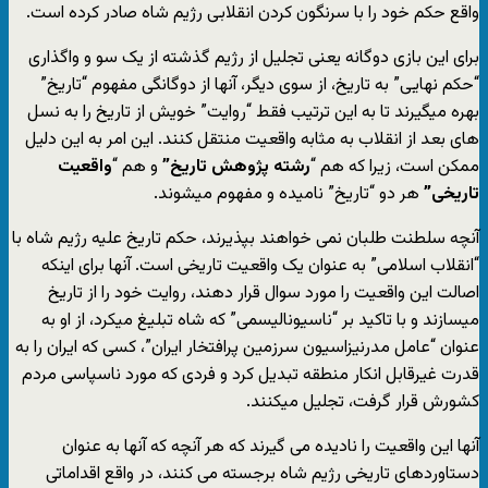
واقع حکم خود را با سرنگون کردن انقلابی رژیم شاه صادر کرده است.
برای این بازی دوگانه یعنی تجلیل از رژیم گذشته از یک سو و واگذاری
“حکم نهایی” به تاریخ، از سوی دیگر، آنها از دوگانگی مفهوم “تاریخ”
بهره میگیرند تا به این ترتیب فقط “روایت” خویش از تاریخ را به نسل
های بعد از انقلاب به مثابه واقعیت منتقل کنند. این امر به این دلیل
ممکن است، زیرا که هم “
رشته پژوهش تاریخ”
و هم “
واقعیت
تاریخی”
هر دو “تاریخ” نامیده و مفهوم میشوند.
آنچه سلطنت طلبان نمی خواهند بپذیرند، حکم تاریخ علیه رژیم شاه با
“انقلاب اسلامی” به عنوان یک واقعیت تاریخی است. آنها برای اینکه
اصالت این واقعیت را مورد سوال قرار دهند، روایت خود را از تاریخ
میسازند و با تاکید بر “ناسیونالیسمی” که شاه تبلیغ میکرد، از او به
عنوان “عامل مدرنیزاسیون سرزمین پرافتخار ایران”، کسی که ایران را به
قدرت غیرقابل انکار منطقه تبدیل کرد و فردی که مورد ناسپاسی مردم
کشورش قرار گرفت، تجلیل میکنند.
آنها این واقعیت را نادیده می گیرند که هر آنچه که آنها به عنوان
دستاوردهای تاریخی رژیم شاه برجسته می کنند، در واقع اقداماتی