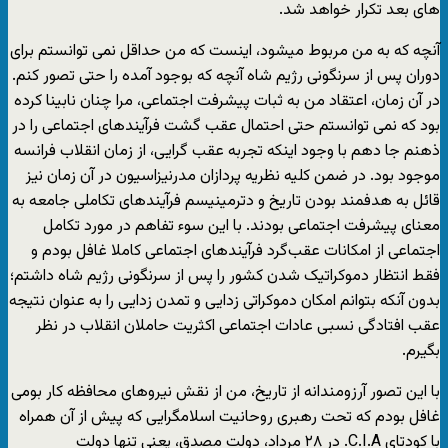
های بعد تکرار خواهد شد.
آنچه که به من مربوط میشود، اینست که من حداقل نمی توانستم برای
دوران پس از سرنگونی رژیم شاه آنچه که بوجود آمده را حتی تصور کنم.
در آن زمان، اعتقاد من به ثبات پیشرفت اجتماعی، مرا چنان نابینا کرده
بود که نمی توانستم حتی احتمال عقب گشت فرآیندهای اجتماعی را در
ذهنم جا دهم با وجود اینکه تجربه عقب گرایی، از زمان انقلاب فرانسه
موجود بود. در ضمن کلیه نظریه پردازان مدرنیزاسیون در آن زمان نیز
قائل به هدفمند بودن تاریخ و دترمینیسم فرآیندهای تکاملی جامعه به
معنای پیشرفت اجتماعی بودند. با این سوء تفاهم در مورد تکامل
اجتماعی از امکانات عقب‌گرد فرآیندهای اجتماعی کاملا غافل بودم و
فقط انتظار دموکراتیک شدن کشور را پس از سرنگونی رژیم شاه داشتم؛
بدون آنکه بتوانم امکان دموکراتی زدایی و تمدن زدایی را به عنوان نتیجه
عقب افتادگی نسبی عادات اجتماعی اکثریت حاملان انقلاب در نظر
بگیرم.
با این تصور آرزومندانه از تاریخ، من از نقش نیروهای محافظه کار بومی
غافل بودم که تحت رهبری روحانیت اسلامگرایی که پیش از آن همراه
با کودتای C.I.A. در ۲۸ مرداد، دولت مصدق، یعنی تنها دولت