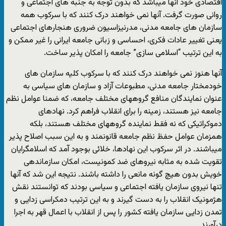
اقتصادی خود آنها میباشد که بدون توجه به جنبه های اجتماعی و
روانی صورت گرفت. آنها نمی خواهند درک کنند که با سرکوب همه
سازمان های جامعه مدنی، مدرنیزاسیون ضروری هنجارهای اجتماعی
یعنی تغییر عادات فکری، احساسی و زبانی جامعه ایرانی را غیر ممکن و
به این ترتیب “اسلامی سازی” جامعه را امکان پذیر ساخت.
آنها هنوز نمی خواهند درک کنند که با سرکوب کلیه سازمان های
خودمختار جامعه مدنی، مطبوعات آزاد و سازمان های سیاسی به
عنوان نمایندگان منافع گروههای مختلف جامعه، که ضمنا عوامل نظم
جامعه نیز هستند، زمینه را برای انقلاب فراهم کرد. نهادهای
دموکراتیکی که نه فقط نماینده گروههای مختلف هستند، بلکه
همزمان عوامل حفظ نظم جامعه قانونمند و به این سبب اصلاح پذیر
میباشند. در اثر سرکوب این نهادها، خلائی بوجود آمد که اسلامگرایان
تقویت شده به مثابه نیروهای ضد کمونیست، امکان سازماندهی
خویش بدون هیچ گونه مانعی را داشته باشند. نتیجه این شد که آنها
تنها نیروی سازمان یافته اجتماعی و سیاسی بودند که توانستند نقش
هژمونیک انقلاب را به دست گیرند و به این ترتیب دمکراسی زدایی و
تمدن زدایی سازمان یافته کشور را پس از انقلاب با اعمال قهر به اجرا
درآورند.