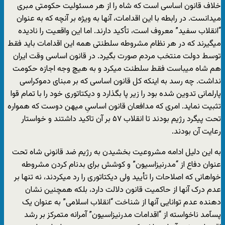
خلاف قانون اساسی است که شاه را از هر مسئولیت حکومتی مبری
میدانست. در رابطه با این اقدامات، آنها به ویژه بر آنچه که به عنوان
“انقلاب سفید” معروف است، تأکید دارند. اما این واقعیت را نادیده
میگیرند که در هر نظام مشروطه سلطنتی همه این اقدامات باید فقط
توسط دولت منتخب مردم صورت بگیرد. در قانون اساسی وقت ایران
هم شاه میباست فقط سلطنت میکرد و به هیچ وجه اجازه حکومت
نداشت. چه رسد به اینکه کل قانون اساسی که بر مبنای دموکراسی
پارلمانی تدوین شده بود را زیر پا بگذارد و دیکتاتوری خود را با تمام قوا
تثبیت نماید. امری که مدافعان قانون اساسیِ میهن دوست که همواره
تحت پیگرد رژیم بودند تا انقلاب ۵۷ بر آن تاکید داشتند و خواستار
رعایت آن بودند.
به این دلیل ادامه مشروعیت بخشیدن به رژیم ضد قانونی شاه تحت
عنوان دفاع از “مدرنیزاسیون” و کوشش برای بدنام کردن مشروطه
خواهانی که اصلاحات را تأیید ولی دیکتاتوری را رد میکردند، نه تنها بر
عدم درک آنها از حاکمیت قانون دلالت دارد، بلکه همچنین نشان
دهنده عدم توانایی آنها از شناخت “انقلاب اسلامی” به عنوان یک
پسآمد ناخواسته از “اقدامات مدرنیزاسیون” آمرانه متمرکز بر رشد