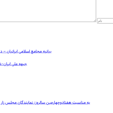
بیانیه مجامع اسلامی ایرانیان 
جبهه ملی ایران-خا
به مناسبت هفتادوچهارمین سالروز: نمایندگان مجلس زار می‌زدند/ تهران در آتش؛ ۳۰ تیر