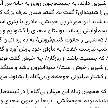
 شیرین دارند، به جست‌وجوی روزی به خانه من آمده‌
 را شنیده‌ای؟ گفت نه. گفتم همان عارف بزرگ که 
ت شاید این مور در پی خویشی، مادری یا پدری اس
ه مأوایش برساند. بوستان سعدی را گشودیم و با
/ که شبلی ز حانوت گندم‌فروش/ به ده برد انبان گ
 شب نیارست خفت/ به مأوای خود بازش آورد و گف
 که جمعیت باشد از روزگار// چه خوش گفت فردوسی
جان شیرین خوش است// سیه‌اندرون باشد و سنگد
کشتار میلیونی جوجه‌های بی‌گناه را بشنود. من 
ه همچون زباله این مرغان بی‌گناه را در کیسه‌های ب
ا ندیده بودم جوجه‌کُشی. دریغا در میهن سعدی و