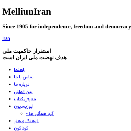
Melliun
Iran
Since 1905 for
independence
,
freedom
and
democrac
Iran
استقرار
حاکميت ملی
هدف نهضت ملی ایران است
راهنما
تماس با ما
درباره ما
بین المللی
معرفی کتاب
اپوزیسیون
- گرد همآئی ها
فرهنگ و هنر
گوناگون