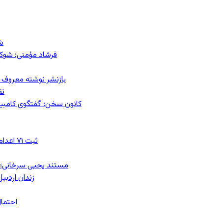
ش
فرشاد مؤمنی: شوک‌د
بازنشر نوشته معروف م
نق
کانون سخن: گفتگوی کامبیز ق
ثبت ۷۱ اعدام در ژوئیه؛ شمار اعدام‌ها در سال ۲۰۲۶ به دست‌کم ۴۴۴ نفر رسید
مستند یحیی سرخانی؛ ش
زندان اردبیل؛ احراز هویت ۵۴ شهرو
احتمال