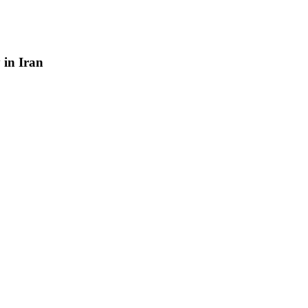
y
in
Iran