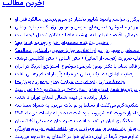
آخرین مطالب
برگزاری مراسم یادبود شاپور بختیار در سی‌وپنجمین سالگرد قتل او
هر در خاموشی؛ قبض‌های نجومی و موتور برق یک میلیارد تومانی
رمانی، اقتصاد ایران را به بهشت مافیا و دلالان تبدیل کرده است
از «خیبر یونایتد» محمدباقر خرازی چه به یاد داریم؟
صطفی رحیمی در دوران انقلاب: چرا با جمهوری اسلامی مخالفم؟
اب ضرورت (ترجمه از آلمانی) + متن آلمانی + متن انگلیسی نوشته
ائم مقام با دکتر بهروز شریفی؛ موضوع: استراتژی امریکا در ایران
رضایت اولیای دم؛ یک زندانی در میاندوآب از اعدام رهایی یافت
جامعهٔ مدنی ایران: امید در میان ترومای جمعی و ویرانی‌ها
رگبار پراکنده در نیمه شمالی استان تهران تا شنبه
کنجه‌گرم می‌گفت از تسلط بر تو لذت می‌برم به همراه مصاحبه
ند بازداشت‌شده در اعتراضات دی‌ماه ۱۴۰۴
سختگیری ایران در تمدید اقامت هنرمندان موسیقی افغانستان
 وزش باد شدید و رعد و برق در برخی نقاط کشور طی روزهای آتی
تداوم موج گرما در ایران؛ دمای هوا در ۶استان به ۵۰درجه می‌رسد