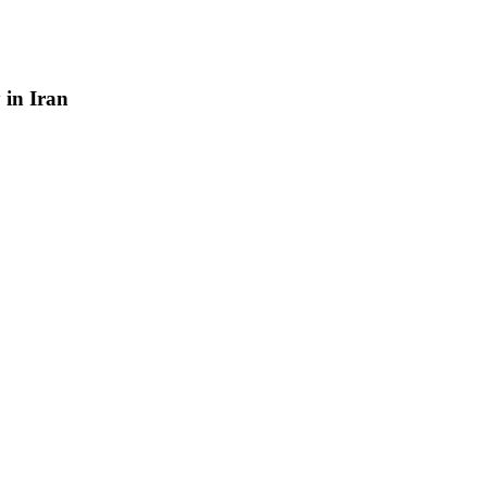
y
in
Iran