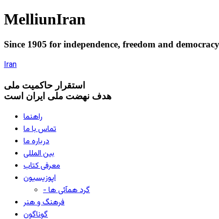
Melliun
Iran
Since 1905 for
independence
,
freedom
and
democrac
Iran
استقرار
حاکميت ملی
هدف نهضت ملی ایران است
راهنما
تماس با ما
درباره ما
بین المللی
معرفی کتاب
اپوزیسیون
- گرد همآئی ها
فرهنگ و هنر
گوناگون