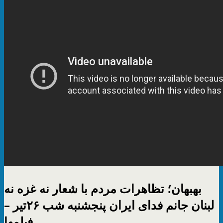
بهبهان؛ تظاهرات مردم با شعار نه غزه نه
لبنان جانم فدای ایران پنجشنبه شب ۲۶تیر –
فیلمها