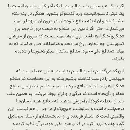
اگر با یک عربستانی ناسیونالیست یا یک آمریکایی ناسیونالیست یا
یک تبتی ناسیونالیست وارد گفت‌وگو بشوید، همگی در یک نکته
مشترک‌اند و آن اینکه منافع خودشان در درون آن مرزها را مهم
می‌شمارند، حتی اگر تامین این منافع به قیمت بروز فاجعه برای
«دیگری/دیگران» باشد. برای آن‌ها مهم نیست که بیرون از مرزهای
کشورشان چه فجایعی رخ می‌دهد و متاسفانه حتی حاضرند که به
بهانه «منافع ملی» خود، منافع ساکنان دیگر کشورها را نادیده
بگیرند.
این که می‌گوییم ناسیونالیسم بد است به این معنا نیست که
میهنمان را دوست نداشته باشیم بلکه به این معناست که منافع
«دیگران» را به اندازه منافع خودمان مهم بدانیم. تمایز بین منافع
«ما» و «آن‌ها» است که درگیری و نزاع ایجاد می‌کند. به همین علت
باید از ابتدا به کودکان آموزش بدهند که منافع همه انسان‌ها
درهم‌تنیده است و سرنوشت هیچ‌یک از ما جدا از هم نیست. این
واقعیتی است که شمار فزاینده‌ای از اندیشمندان، از جمله میخائیل
گورباچف و فرید زکریا در کتاب‌های اخیر خود، بر آن تاکید کرده و