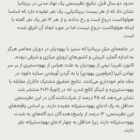
حدود دو سال قبل، نتایج نظرسنجی یک نهاد مدنی در بریتانیا
نشان داد که از هر بیست بریتانیایی، یک نفر عقیده دارد که اساسا
هولوکاست دروغ است و رخ نداده، و از هر ۱۲ نفر یک نفر گفته با
اینکه هولوکاست دروغ نیست اما در مورد ابعاد آن اغراق شده
است.
در جامعه‌ای مثل بریتانیا که ستیز با یهودیان در دوران معاصر هرگز
به اندازه آلمان، اتریش و کشورهای اروپای مرکزی و شرقی نبوده،
اکنون تقریبا نیمی از یهودیان به علت هراس از یهودستیزی از بر سر
نهادن کیپا (عرقچین یهودی) یا به گردن آویختن ستاره داوود در
ملاء عام خودداری می‌کنند. نتایج تحقیق مشترک «کارزار مقابله با
یهودستیزی» و کینگز کالج لندن، که در ژانویۀ ۲۰۲۱ منتشر شد،
نشان می‌دهد که ۴۵ درصد از شرکت‌کنندگان در این نظرسنجی
حداقل به یک ادعای یهودستیزانه عقیده دارند. بر اساس یافته‌های
این نظرسنجی، ۱۲ درصد از پاسخ‌دهندگان دیدگاه‌های به شدت
یهودستیزانه دارند زیرا حداقل به چهار ادعای یهودستیزانه باور
دارند.