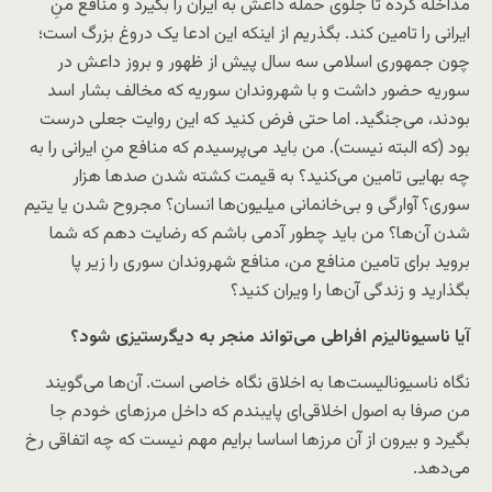
مداخله کرده تا جلوی حمله داعش به ایران را بگیرد و منافع منِ
ایرانی را تامین کند. بگذریم از اینکه این ادعا یک دروغ بزرگ است؛
چون جمهوری اسلامی سه سال پیش از ظهور و بروز داعش در
سوریه حضور داشت و با شهروندان سوریه که مخالف بشار اسد
بودند، می‌جنگید. اما حتی فرض کنید که این روایت جعلی درست
بود (که البته نیست). من باید می‌پرسیدم که منافع منِ ایرانی را به
چه بهایی تامین می‌کنید؟ به قیمت کشته شدن صدها هزار
سوری؟ آوارگی و بی‌خانمانی میلیون‌ها انسان؟ مجروح شدن یا یتیم
شدن آن‌ها؟ من باید چطور آدمی باشم که رضایت دهم که شما
بروید برای تامین منافع من، منافع شهروندان سوری را زیر پا
بگذارید و زندگی آن‌ها را ویران کنید؟
آیا ناسیونالیزم افراطی می‌تواند منجر به دیگرستیزی شود؟
نگاه ناسیونالیست‌ها به اخلاق نگاه خاصی است. آن‌ها می‌گویند
من صرفا به اصول اخلاقی‌ای پایبندم که داخل مرزهای خودم جا
بگیرد و بیرون از آن مرزها اساسا برایم مهم نیست که چه اتفاقی رخ
می‌دهد.