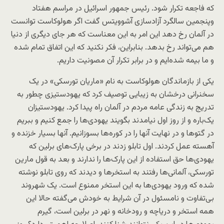
که فاجعه تکرار شود. رئیس جمهور اسرائیل در مراسم هفتاد
وپنجمین سالگرد آزادسازی آشوویتس گفت اگر هولوکاست توانست
در آلمان رخ دهد این امر به این معناست که هر جای دیگری از دنیا
هم می‌تواند رخ بدهد. بنابراین، فکر نکنید که این اتفاق تمام شده
و ما بیمه شده‌ایم و در برابر تکرار آن مصونیت داریم.
یکی از بازماندگان هولوکاست به نام «ماریان تورسکی» در یک
سخنرانی درخشان به زیبایی توصیف کرد که یهودستیزی چطور به
تدریج به زندگی عامه مردم در آلمان راه پیدا کرد. یهودستیزان
یک‌باره و از روز اول نیامدند بگویند یهودی‌ها را جمع کنیم و ببریم
در گتوها و در نهایت آنها را در کوره‌ها بسوزانیم. آنها بسیار خزنده و
آهسته عمل کردند. اول تابلو زدند در برخی پارک‌های برلین که
یهودی‌ها حق استفاده از این پارک‌ها را ندارند و بعد به قول مارین
تورسکی، آلمانی‌ها رفتند به استخرها و دیدند که روی تابلو نوشته
شده که ورود یهودی‌ها به این استخر ممنوع است. یک شهروند
بی‌تفاوت و نامسئول در آن شرایط به خودش می‌گفته حالا این
همه استخر و دریاچه و رودخانه و نهر در برلین است، گیرم