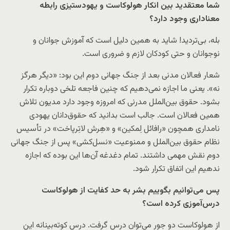
شما معتقدید بین انکار هولوکاست و یهودستیزی رابطه
معناداری وجود دارد؟
بله، بی‌تردید! شاید به همین دلیل است که آموزش جوانان و
نوجوانان و حتی کودکان لازم و ضروری است.
شعار فعالان مدنی بعد از جنگ جهانی دوم این بود: «دیگر هرگز
نه». یعنی ما اجازه نمی‌دهیم که چنین فاجعه تلخی دوباره تکرار
بشود. حقوق بین‌الملل مدرنی که امروزه وجود دارد مدیون تلاش
همین فعالان است. جالب است بدانید که حقوق‌دانان یهودی
نامداری همچون «رافائل لِمکین» و «هِرش لاتِرپاخت» در تأسیس
نظام حقوق بین‌الملل و ممنوعیت «نسل‌کشی» پس از جنگ جهانی
دوم نقش مهمی داشتند. تمام دغدغه آن‌ها این بوده که اجازه
ندهیم این اتفاق تکرار شود.
پس می‌توانیم بگوییم بشر به حد کفایت از هولوکاست
درس‌آموزی کرده است؟
از هولوکاست دو جور می‌توان درس گرفت. درس کوته‌بینانه این