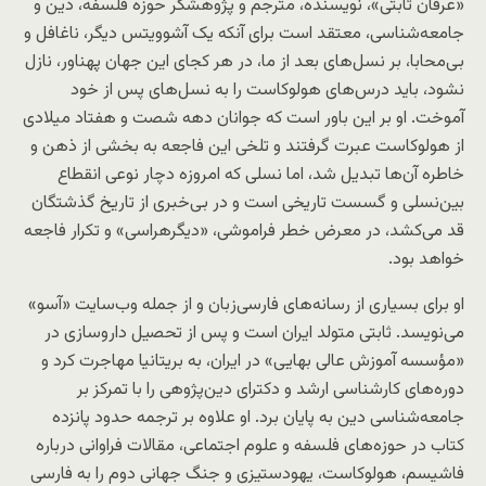
«عرفان ثابتی»، نویسنده، مترجم و پژوهشگر حوزه فلسفه، دین و
جامعه‌شناسی، معتقد است برای آنکه یک آشوویتس دیگر، ناغافل و
بی‌محابا، بر نسل‌های بعد از ما، در هر کجای این جهان پهناور، نازل
نشود، باید درس‌های هولوکاست را به نسل‌های پس از خود
آموخت. او بر این باور است که جوانان دهه شصت و هفتاد میلادی
از هولوکاست عبرت گرفتند و تلخی این فاجعه به بخشی از ذهن و
خاطره آن‌ها تبدیل شد، اما نسلی که امروزه دچار نوعی انقطاع
بین‌نسلی و گسست تاریخی است و در بی‌خبری از تاریخ گذشتگان
قد می‌کشد، در معرض خطر فراموشی، «دیگرهراسی» و تکرار فاجعه
خواهد بود.
او برای بسیاری از رسانه‌های فارسی‌زبان و از جمله وب‌سایت «آسو»
می‌نویسد. ثابتی متولد ایران است و پس از تحصیل داروسازی در
«مؤسسه آموزش عالی بهایی» در ایران، به بریتانیا مهاجرت کرد و
دوره‌های کارشناسی ارشد و دکترای دین‌پژوهی را با تمرکز بر
جامعه‌شناسی دین به پایان برد. او علاوه بر ترجمه حدود پانزده
کتاب در حوزه‌های فلسفه و علوم اجتماعی، مقالات فراوانی درباره
فاشیسم، هولوکاست، یهودستیزی و جنگ جهانی دوم را به فارسی