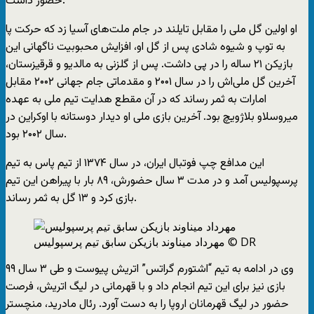
حضور داشت.
او اولین گل ملی را مقابل تایلند در جام ملت‌های آسیا زد که حرکت پا
به توپ و شیوه شادی پس از گل او، افزایش محبوبیت ناگهانی‌ این
بازیکن ۲۱ ساله را در پی داشت. پس از گلزنی به مالدیو و قرقیزستان،
آخرین گل ملی‌اش را در سال ۲۰۰۱ و مقدماتی جام جهانی ۲۰۰۲ مقابل
امارات به ثمر رساند که در آن مقطع هدایت تیم ملی به عهده
میروسلاو بلاژویچ بود. آخرین بازی ملی او دیدار دوستانه با اوکراین در
سال ۲۰۰۲ بود.
این مدافع چپ فوتبال ایران، در سال ۱۳۷۴ از تیم پاس به تیم
پرسپولیس آمد و در مدت ۳ سال حضورش، ۸۹ بار با پیراهن این تیم
بازی کرد و ۱۳ گل به ثمر رساند.
© DR
مهرداد میناوند بازیکن سابق تیم پرسپولیس
وی در ادامه به تیم “اشتورم گراتس” اتریش پیوست و طی ۳ سال ۹۹
بازی نیز برای این تیم انجام داد و با قهرمانی در لیگ اتریش، فرصت
حضور در لیگ قهرمانان اروپا را به دست آورد. رئال مادرید، منچستر