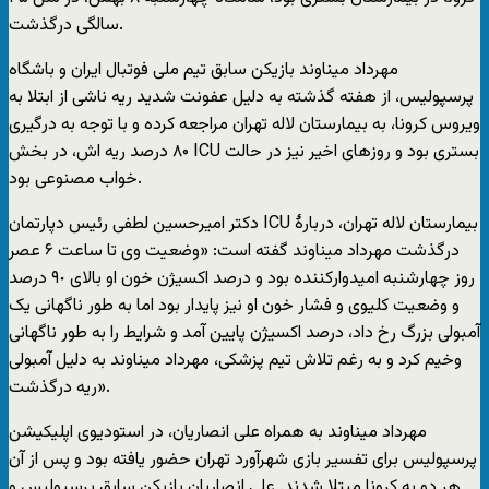
سالگی درگذشت.
مهرداد میناوند بازیکن سابق تیم ملی فوتبال ایران و باشگاه
پرسپولیس، از هفته گذشته به دلیل عفونت شدید ریه ناشی از ابتلا به
ویروس کرونا، به بیمارستان لاله تهران مراجعه کرده و با توجه به درگیری
۸۰ درصد ریه اش، در بخش ICU بستری بود و روزهای اخیر نیز در حالت
خواب مصنوعی بود.
دکتر امیرحسین لطفی رئیس دپارتمان ICU بیمارستان لاله تهران، دربارۀ
درگذشت مهرداد میناوند گفته است: «وضعیت وی تا ساعت ۶ عصر
روز چهارشنبه امیدوارکننده بود و درصد اکسیژن خون او بالای ۹٠ درصد
و وضعیت کلیوی و فشار خون او نیز پایدار بود اما به طور ناگهانی یک
آمبولی بزرگ رخ داد، درصد اکسیژن پایین آمد و شرایط را به طور ناگهانی
وخیم کرد و به رغم تلاش تیم پزشکی، مهرداد میناوند به دلیل آمبولی
ریه درگذشت».
مهرداد میناوند به همراه علی انصاریان، در استودیوی اپلیکیشن
پرسپولیس برای تفسیر بازی شهرآورد تهران حضور یافته بود و پس از آن
هر دو به کرونا مبتلا شدند. علی انصاریان بازیکن سابق پرسپولیس و