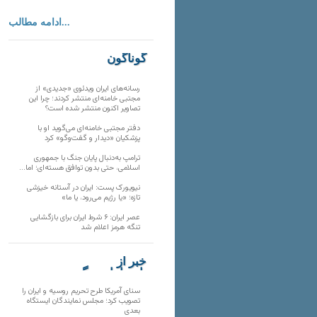
ادامه مطالب...
گوناگون
رسانه‌های ایران ویدئوی «جدیدی» از
مجتبی خامنه‌ای منتشر کردند؛ چرا این
تصاویر اکنون منتشر شده است؟
دفتر مجتبی خامنه‌ای می‌گوید او با
پزشکیان «دیدار و گفت‌وگو» کرد
ترامپ به‌دنبال پایان جنگ با جمهوری
اسلامی، حتی بدون توافق هسته‌ای؛ اما…
نیویورک پست: ایران در آستانه خیزشی
تازه؛ «یا رژیم می‌رود، یا ما»
عصر ایران: ۶ شرط ایران برای بازگشایی
تنگه هرمز اعلام شد
خبر از
تارنماهای دیگر
سنای آمریکا طرح تحریم روسیه و ایران را
تصویب کرد؛ مجلس نمایندگان ایستگاه
بعدی