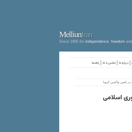
Melliun
Iran
Since 1905 for
independence
,
freedom
an
درباره ما
تماس با ما
راهنما
در تامین واکسن کرونا
ری اسلامی