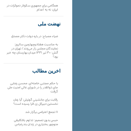
همگامی برای جمهوری سکولار دموکرات در
ایران: نه به اعدام
نهضت ملی
ضیاء مصباح: در باره دولت دکتر مصدق
به مناسبت هفتادوچهارمین سالروز:
نمایندگان مجلس زار می‌زدند/ تهران در
آتش؛ ۳۰ تیر ۱۳۳۱ میدان بهارستان چه خبر
بود؟
آخرین مطالب
با حکم مجتبی خامنه‌ای، محسن رضایی
جای ذوالقدر را در شورای عالی امنیت ملی
گرفت
رقابت برای جانشینی گوترش؛ آیا زمان
نخستین دبیرکل زن فرا رسیده است؟
۱۱ تجمع اعتراضی برگزار شد
حبس بدون تصمیم؛ تداوم بلاتکلیفی
منوچهر بختیاری در زندان بندرعباس