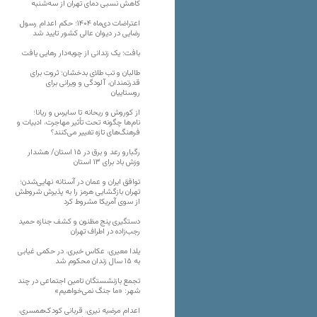
کاهش نسبی دمای تهران از سه‌شنبه
اعتراضات دی‌ماه ۱۴۰۴؛ حکم اعدام رسول
رضایی در دیوان عالی کشور تایید شد
بافت؛ یک زندانی از چوبه‌دار رهایی یافت
طالبان و تب طلای بدخشان؛ ثروت برای
قدرتمندان، آلودگی و ویرانی برای
روستاییان
از کوروش و ریحانه تا سایرس و ریانا؛
نام‌ها چگونه تحت تأثیر مهاجرت، ادبیات و
فرهنگ‌های تازه تغییر می‌کنند؟
رگبارو رعد و برق در ۱۵ استان/ هشدار
وزش باد برای ۱۳ استان‌
توافق ایران و عمان در آستانه نهایی‌شدن؛
تهران بازگشایی هرمز را به پذیرش شروطش
از سوی آمریکا مشروط کرد
دستگیری پنج مظنون و کشف جنازه حمید
رجب‌زاده در اطراف تهران
یلدا معیری، عکاس خبری، در حکمی غیابی
به ۱۵ سال زندان محکوم شد
تجمع بازنشستگان تامین اجتماعی در چند
شهر: «ما جنگ نمی‌خواهیم»
اعدام مرضیه نیری، قربانی کودک‌همسری،