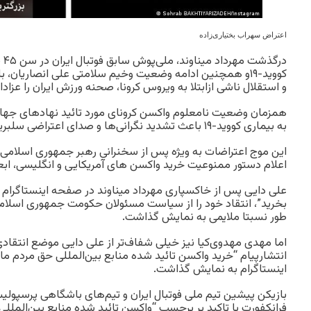
اعتراض سهراب بختیاری‌زاده
درگ
کووید-۱۹و همچنین ادامه وضعیت وخیم سلامتی علی انصاریان
و استقلال ناشی ازابتلا به ویروس کرونا، صحنه ورزش ایران را عزادا
همزمان وضعیت نامعلوم واکسن کرونای مورد تائید نهادهای جهانی
به بیماری کووید-۱۹ باعث تشدید نگرانی‌ها و صدای اعتراضی سلبریتی‌های ورزشی ایران شده است.
اعلام دستور ممنوعیت خرید واکسن های آمریکایی و انگلیسی، ابعا
علی دایی پس از خاکسپاری مهرداد میناوند در صفحه اینستاگرام 
بخرید”، انتقاد خود را از سیاست مسئولان حکومت جمهوری اسلامی 
طور نسبتا ملایمی به نمایش گذاشت.
اما مهدی مهدوی‌کیا نیز خیلی شفاف‌تر از علی دایی موضع انتقادی خ
انتشارپیام “خرید واکسن تائید شده منابع بین‌المللی حق مردم م
اینستاگرام به نمایش گذاشت.
بازیکن پیشین تیم ملی فوتبال ایران و تیم‌های باشگاهی پرسپولی
فرانکفورت با تاکید بر برچسب “واکسن تائید شده منابع بین‌المللی