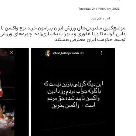
-
Tuesday, 2nd February, 2021
اندازه قلم متن
موضع‌گیری سلبریتی‌های ورزش ایران پیرامون خرید نوع واکسن تائید
دایی گرفته تا وریا غفوری و سهراب بختیاری‌زاده، چهره‌های ورزش
توسط حکومت ایران معترض هستند.