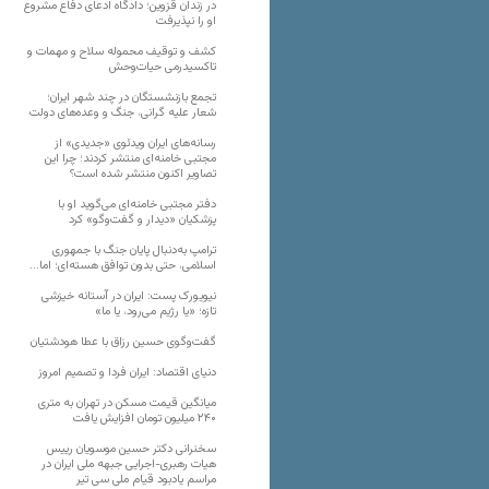
در زندان قزوین؛ دادگاه ادعای دفاع مشروع
او را نپذیرفت
کشف و توقیف محموله سلاح و مهمات و
تاکسیدرمی حیات‌وحش
تجمع بازنشستگان در چند شهر ایران؛
شعار علیه گرانی، جنگ و وعده‌های دولت
رسانه‌های ایران ویدئوی «جدیدی» از
مجتبی خامنه‌ای منتشر کردند؛ چرا این
تصاویر اکنون منتشر شده است؟
دفتر مجتبی خامنه‌ای می‌گوید او با
پزشکیان «دیدار و گفت‌وگو» کرد
ترامپ به‌دنبال پایان جنگ با جمهوری
اسلامی، حتی بدون توافق هسته‌ای؛ اما…
نیویورک پست: ایران در آستانه خیزشی
تازه؛ «یا رژیم می‌رود، یا ما»
گفت‌وگوی حسین رزاق با عطا هودشتیان
دنیای اقتصاد: ایران فردا و تصمیم امروز
میانگین قیمت مسکن در تهران به متری
۲۴۰ میلیون تومان افزایش یافت
سخنرانی دکتر حسین موسویان رییس
هیات رهبری-اجرایی جبهه ملی ایران در
مراسم یادبود قیام ملی سی تیر