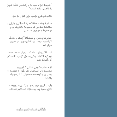
“شروط ایران امید به بازگشایی تنگه هرمز
را کاهش داده است”‌
نتانیاهو طرح ترامپ برای غزه را رد کرد
سفر فرمانده سنتکام به اسرائیل؛ رایزنی با
مقامات نظامی در بحبوحه تلاش‌ها برای
توافق با جمهوری اسلامی
حوثی‌های یمن: پالایشگاه آرامکو را هدف
گرفتیم؛ عربستان: آتش‌سوزی در جیزان
مهار شد
استقلال وزارت دادگستری ایالات متحده
زیر تیغ انتقاد‌؛ وکیل سابق ترامپ دادستان
کل آمریکا شد
از حساب کاربری هندی تا تریبون
نخست‌وزیر اسرائیل؛ نقل‌قول «جعلی» از
وحیدی چگونه به سخنرانی نتانیاهو راه
یافت؟
پلیس ایران: چهار مرد و یک زن در پرونده
قتل حمیدرضا رجب‌زاده دستگیر شده‌اند
بایگانی نسخه قدیم سایت