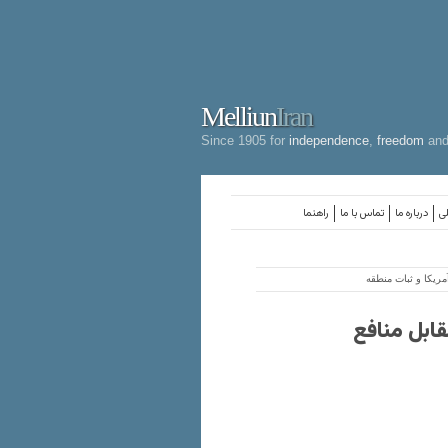
Melliun
Iran
Since 1905 for
independence
,
freedom
an
لی
درباره ما
تماس با ما
راهنما
مریکا و ثبات منطقه
قابل منافع