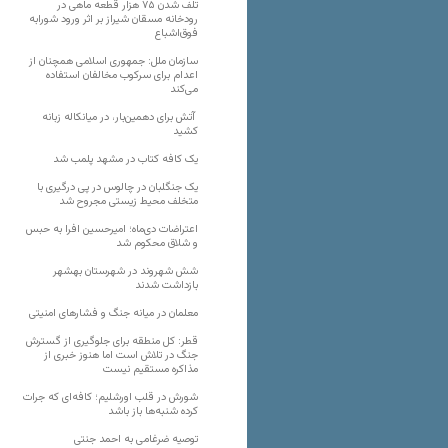
تلف شدن ۷۵ هزار قطعه ماهی در
رودخانه مسقان شیراز بر اثر ورود شورابه
فوق‌اشباع
سازمان ملل: جمهوری اسلامی همچنان از
اعدام برای سرکوب مخالفان استفاده
می‌کند
آتش برای دهمین‌بار، در میانکاله زبانه
کشید
یک کافه کتاب در مشهد پلمب شد
یک جنگلبان در چالوس در پی درگیری با
متخلف محیط زیستی مجروح شد
اعتراضات دی‌ماه؛ امیرحسین افرا به حبس
و شلاق محکوم شد
شش شهروند در شهرستان بهشهر
بازداشت شدند
معلمان در میانه جنگ و فشارهای امنیتی
قطر: کل منطقه برای جلوگیری از گسترش
جنگ در تلاش است اما هنوز خبری از
مذاکره مستقیم نیست
شورش در قلب اورشلیم؛ کافه‌ای که جرات
کرده شنبه‌ها باز باشد
توصیه ضرغامی به احمد جنتی