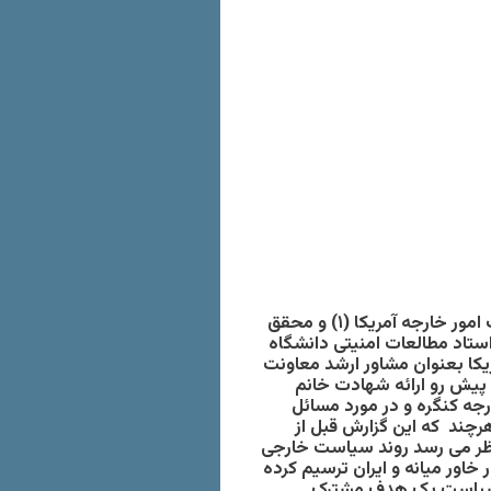
امور خارجه آمریکا
(۱) و محقق
 و استاد مطالعات امنیتی دانشگاه
ریکا بعنوان مشاور ارشد معاونت
 پیش رو ارائه شهادت خانم
یته فرعی امور خارجه کنگره و در مورد مسائل
نه، آفریقای شمالی و تروریسم بین المللی می باشد.(۲) هرچند که این گزارش قبل از
نظر می رسد روند سیاست خارجی
اور میانه و ایران ترسیم کرده
ین سیاست یک هدف مشترک