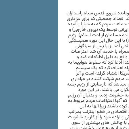
لیمانی فرمانده نیروی قدس سپاه پاسداران
ند. تعداد جمعیتی که برای عزاداری
د جماعت مردم که به خیابان آمده
ایرانی توسط یک نیروی خارجی) و
ده مسلمان از امت اسلام). رژیم
اعتراضات مردم را هم از جهت انگیزه و هم تهدید، مدیریت کرد. (۱۲) با این حال این دوره همبستگی
نمی آمد. زیرا پس از سرنگونی
اوکراینی که منجر به کشته شدن ۱۷۶ مسافر همراه با خدمه آن شد اعتراضات
ضایت آنها در واقع به دلیل اطلاعات ضد و
تدا ادعا کرد که سقوط هواپیما به
اه اعتراف کرد که یک سیستم
یکا اشتباه گرفته است و آنرا
انبوه جمعیت مردم شرکت کننده در عزاداری
 میدهد که نارضایتی از رژیم جنبه
نگران می باشند. در این مورد
 اعتراضات مردم دست به خشونت زدند، و بدنبال آن رژیم
 که آنها اعتراضات مردم مربوط به
کرده باشند زیرا آنها به این
اقتصادی در قطع اینترنت بمراتب
یطور آشکار توانائی و اراده خود را از کاربرد خشونت
م با چالش های بیشتری از سوی
یت رژیم از هیچ عمل خشونت باری