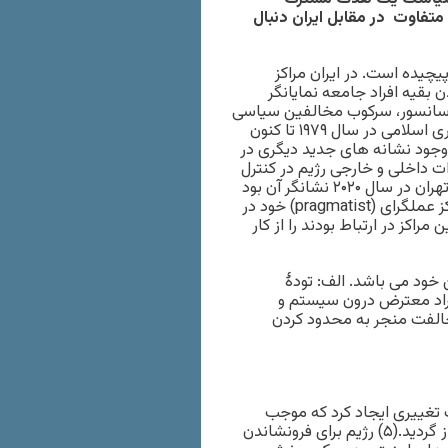
 متفاوت در مقابل ایران دنبال
یچیده است. در ایران مراکز
بقیه افراد جامعه نمایانگر
 سانسور، سرکوب مخالفین سیاسی
و رد صلاحیت (افرادی که با نظام زاویه دارند) از بدو پیدایش جمهوری اسلامی در سال ۱۹۷۹ تا کنون
 وجود نشانه های جدید دیگری در
ات داخلی و خارجی رژیم در کنترل
و از کار انداختن اینترنت افزایش یافته است. (۴) اقدامات مقامات تهران در سال ۲۰۲۰ نشانگر آن بود
که رژیم جمهوری اسلامی نه تنها تلاش کرد که مانع از فعالیت مراکز عملگرای (pragmatist) خود در
راکز در ارتباط بودند را از کار
د کردن دو سنخ (type) از مخالفین خود می باشد. الف: تودۀ
فراد معترض درون سیستم و
خالفت منجر به محدود کردن
ای سوخت تغییری ایجاد کرد که موجب
افزایش قیمت بنزین شد، اعتراضات گسترده ای در سراسر ایران آغاز گردید.(۵) رژیم برای فرونشاندن