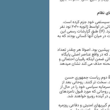
ی نظام
ن سیستمی خود جزم کرده است.
شورای نگهبان که نهادی است جهت تائید صلاحیت نامزدان انتخاباتی در اواسط ژانویه ۲۰۲۰ نود نفر
از مجموع ۲۴۷ کاندید انتخابات ماه فوریه مجلس را رد صلاحیت کرد. (۱۶) طبق گزارشات رسمی این
 در میان آنها کسانی بودند که به
 پیشین بود. اصولا هر چقدر تعداد
که در واقع عناصر اصلی پایگاه
تی ضمن اینکه رقیبان احتمالی و
صحنه حذف می کند نشان میدهد
ورۀ دوم ریاست جمهوری حسن
ایان می رسد، سخت تر کنند. روحانی بعد از
وج ترامپ از برنامه جامع اقدام مشترک (برجام) در ماه مه ۲۰۱۸ سرمایه سیاسی خود را در حال از
روحانی که مورد قبول نامزدهای
یریهای امنیتی و دفاعی روزمره