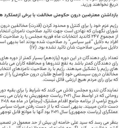
دریغ نخواهند ورزید.
بازداشتن معترضین درون حکومتی مخالفت با برخی ازعملکرد ها
رژیم عزم خود را برای کنترل و محدود کردن (قدرت) مخالفین درو
افراد به دلایل “غیر سیاسی” رد صلاحیت شده بودند اما بدیهی است
دلایل سیاسی صلاحیت شان تائید نشده بود. (۱۷)
تعداد رای دهندگان در این دوره (یازدهم) بسیار کمتر از دوره های
رای دهندگان کمتر باشد به نفع تندروها و محافظه کاران می باشد 
های رژیم را تشکیل میدهند. رژیم با رد صلاحیت نامزدهای انتخابا
مخالفان درون سیستمی خود (اصلح طلبان درون حکومتی) را از 
که برای رای مردم هیچ ارزشی قائل نیست.
نمایندگان تندرو مجلس تلاش می کنند که شرایط را برای بقیه د
روحانی که در اواسط سال ۲۰۲۱ ریاست جمهوریش به پ
خر
دست دادن میبیند. بدیهی است که با از دست رفتن میراث سیاسی 
عملگرای (ریاست جمهوری) سال ۲۰۲۱ بود آنها با موانع قابل توجهی در آینده روبرو خواهند شد.
بنظر می رسد که سید علی خامنه ای بیش از حد معمول در تصمیم گ