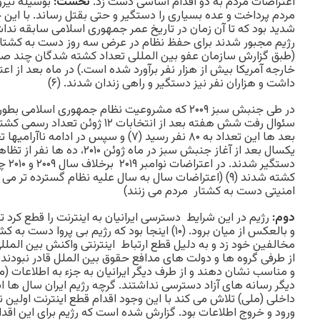
اعتراضات مردم به دو اقدام اساسی دست زد.
نخست:
بوسیله نیر
مردم پرداخت و عده بسیاری را دستگیر و حتی بقتل رساند. با ای
شدید بود که تا آن زمان در تاریخ عمر جمهوری اسلامی سابقه ندا
رژیم مجبور شدند برای حفظ نظام در عرض سه روز دست به کشتار ت
(طبق گزارش سازمان عفو بین المللی تعداد کشته شدگان چند صد نف
خارجه آمریکا بیش از هزار نفر برآورد شده است.) در ماه بعد از ا
داشت و هزاران نفر نیز دستگیر و راهی زندان شدند. (۶)
در طی جنبش سبز ۲۰۰۹ که مشروعیت نظام جمهوری اسل
یکسال بعد از آغاز جنبش سبز در ماه ژ
دستگی
کشته شدند (۹) (اعتراضات سال به سال علیه نظام گسترده 
امنیتی دست به کشتار مردم می زنند)
دوم:
رژیم در این شرایط دسترسی ایرانیان به اینترنت را قطع کرد ت
و بالعکس از میان برود. (۱۰) اینجا بود که رژیم بی 
مخالفین خود زد و به دلیل قطع ارتباط اینترنتی واکنش بین الملل
از طرفی گروه ها و دولت های مدافع حقوق بین الملل قادر نبودند د
و مناسب نشان دهند و از طرف دیگر ایرانیان به جزء به اطلاعات (
دیگر رسانه های آزاد دسترسی نداشتند. گرچه رژیم ایران سال ها ا
داخلی (ملی) تلاش می کند با این وجود اقدام قطع اینترنت اولین نم