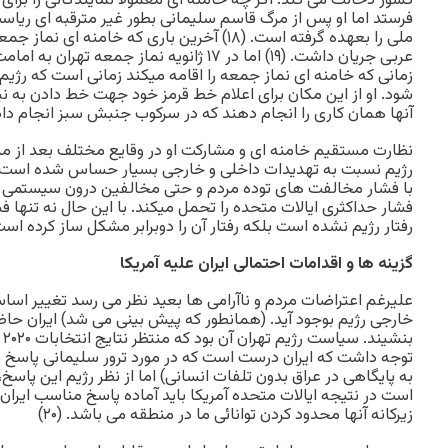
کشور دخالت می کند. اگر چه خامنه ای معمولا نمایندگانی را برا
فرستد اما او پس از مرگ قاسم سلیمانی بطور غیر مترقبه ای ریا
ملی را بعهده گرفته است. (۱۸) آخرین باری که خامنه 
عربی جریان داشت. (۱۹) اما در ۱۷ ژانویه نماز جمعه
زمانی که خامنه ای نماز جمعه را اقامه میکند زمانی است که رژیم
شود. او از این مکان برای اعلام خط قرمز خود جهت خط دادن به نی
آنها همان کاری را انجام دهند که در سرکوب جنبش سبز انجام داد
نظارت مستقیم خامنه ای و مشارکت او در وقایع مختلف بعد از 
رژیم نسبت به تهدیدات داخلی و خارجی بسیار حساس شده است. ا
با فشار مخالفت های توده مردم و حتی مخالفین درون سیستمی خو
فشار حداکثری ایالات متحده را تحمل میکند. با این حال نه تنها ف
رفتار رژیم نشده است بلکه رفتار آن را دوبرابر مشکل ساز کرده است
گزینه ها و اقدامات احتمالی ایران علیه آمریکا
علیرغم اعتراضات مردم و ناآرامی ها بعید نظر می رسد تغییر اس
خارجی رژیم بوجود آید. (همانطور که پیش بینی می شد) ایران حاضر 
بن
توجه داشت که ایران درست است که در مورد ترور سلیمانی پاسخ 
به پایگاهی در عراق بدون تلفات انسانی) اما از نظر رژیم این پاس
است در نتیجه ایالات متحده آمریکا باید آماده پاسخ مناسب ایران 
زیرکانه آنها محدود کردن توانائی ما در منطقه می باشد. (۲۰)