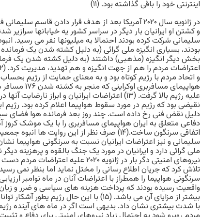
اینترنتی خود را باقی گذاشته بود. (۱۱)
در ژانویه سال ۲۰۲۰ آمریکا بعد از هدف قرار دادن قاسم س
و کشتن او ایرانیان بار دیگر در سراسر کشور یه خیابانها سرازیر شد
سلیمانی شرکت کرده بودند احتمالا به میلیونها نفر می رسید. انبو
بودند، بسیاری انگیزه ملی گرائی (به دلیل کشته شدن یک فرمانده 
بخش دیگر انگیزه (مذهبی) داشتند (به دلیل کشته شدن یک فرمان
و اتحاد مردم با رژیم کوتاه بود و به معنای حمایت از رژیم بحساب 
هواپیمای مسافربری 
علیه رژیم بالا گرفت. (۱۳) اعتراضات ایرانیان و ابراز نار
نقیضی بود که رژیم در مورد سقوط هواپیما اعلام کرده بود. رژیم اب
دلیل نقض فنی رخ داده است. چند روز بعد فرمانده هوا فضای سپ
دفاعی متعلق به ایران هواپیمای مسافربری را با یک موشک کروز آمر
اتفاقی سرنگون ساخت.(۱۴) صرف نظر از این روایت ها 
سلیمانی و نیز اعتراضات ایرانیان نسبت به سرنگونی هواپیما نشان
ملی گرائی دارد و ایرانیان در مورد یک جنگ بالقوه و پرهزینه دیگر 
نیروهای امنیتی دگر بار در ژانویه ۲۰۲۰ علیه
تلاش کرد که جریان اطلاع رسانی را مختل نماید اما بنظر نمی رسید
سرنگونی هواپیما را همطراز با اعتراضات آنان در ماه نوامبر ارزیابی 
واقعیت رسیده بودند که پرداخت هزینه های سیاسی و ضرر و زیان 
بیشتر از مزایای آن می باشد. (۱۵) با این حال رژیم 
با شدت بیشتری نشان داد. بدیهی است اگر در ماه های آینده رژی
مردم روبرو شود به احتمال زیاد نیروهای امنیتی برای دفاع و تثب