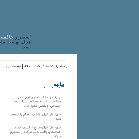
استقرار
حاکميت
هدف نهضت ملی 
است
پنجشنبه, ۱۵ مرداد , ۱۴۰۵ |
خانه
نهضت ملی
ساز
بیانیه
سازمان‌های
ملی
بیانیه مجامع اسلامی ایرانیان – در
محکومیت اعدام، سرکوب سیاسی–
اجتماعی، و نقض حقوق زنان
جبهه ملی ایران: ماشین اعدام را متوقف
کنید!
جبهه ملی ایران-خارج از کشور انجام
اعدام‌های وقیحانه در ملأِعام را محکوم
می‌کند