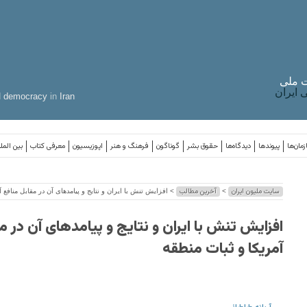
 ملی
ایران
d
democracy
in
Iran
مان‌ها
پیوندها
دیدگاه‌ها
حقوق بشر
گوناگون
فرهنگ و هنر
اپوزیسیون
معرفی کتاب
بین المل
سایت ملیون ایران
آخرین مطالب
>
> افزایش تنش با ایران و نتایج و پیامدهای آن در مقابل منافع آ
افزایش تنش با ایران و نتایج و پیامدهای آن در م
آمریکا و ثبات منطقه