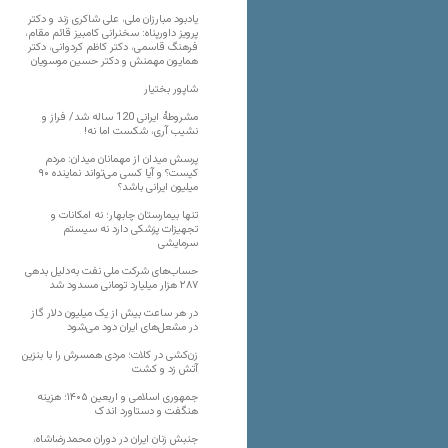
یادبود مبارزان ملی، علی شاکری زند و دکتر
پرویز داورپناه: سخنرانی کامبیز قائم مقام،
فرهنگ قاسمی، دکتر کاظم کردوانی، دکتر
همایون مهمنش و دکتر حسین موسویان
شاپور بختیار
مشروطۀ ایرانی 120 ساله شد/ فراز و
نشیب آری، شکست اما نه!
پرسش میدان از مهمانان میدان: مردم
کیست؟ و آیا کسی می‌تواند نماینده ۹۰
میلیون ایرانی باشد؟
تنها بیمارستان چابهار؛ نه امکانات و
تجهیزات پزشکی دارد نه سیستم
سرمایشی
حساب‌های شرکت ملی نفت به‌دلیل بدهی
۲۸۷ هزار میلیارد تومانی مسدود شد
در هر ساعت بیش از یک میلیون دلار گاز
در مشعل‌های ایران دود می‌شود
زن‌کشی در کلات؛ مردی همسرش را با بنزین
آتش زد و کشت
جمهوری اسلامی و اربعین ۱۴۰۵؛ هزینه
هنگفت و دستاورد اندک
جنبش زنان ایران در دوران محمدرضاشاه،