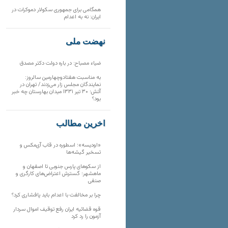
همگامی برای جمهوری سکولار دموکرات در
ایران: نه به اعدام
نهضت ملی
ضیاء مصباح: در باره دولت دکتر مصدق
به مناسبت هفتادوچهارمین سالروز:
نمایندگان مجلس زار می‌زدند/ تهران در
آتش؛ ۳۰ تیر ۱۳۳۱ میدان بهارستان چه خبر
بود؟
آخرین مطالب
«اودیسه»؛ اسطوره در قاب آی‌مکس و
تسخیر گیشه‌ها
از سکوهای پارس جنوبی تا اصفهان و
ماهشهر؛ گسترش اعتراض‌های کارگری و
صنفی
چرا بر مخالفت با اعدام باید پافشاری کرد؟
قوه قضائیه ایران رفع توقیف اموال سردار
آزمون را رد کرد