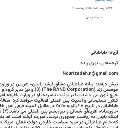
آریانه طباطبائی
Thursday, 25th February, 2021
اندازه قلم متن
آریانه طباطبائی
ترجمه: ن. نوری زاده
Nourizadeh.n@gmail.com
پیش درآمد: آریانه طباطبائی مشاور ارشد بایدن- هریس در وزارت 
موسس رَند (
The RAND Corporation
) (3) و نیز مدیر گروه
جرج تاون می باشد. بنا بر توئیت نامبرده، او در وزارت خارجه آم
کنترل تسلیحاتی و امنیت بین المللی فعالیت خواهد کرد. مقالۀ
طباطبائی در تاریخ ۲۸ ژانویه ۲۰۲۰ در مقابل کم
خاورمیا
اینکه بایدن به ریاست جمهوری برسد، صورت گرفته است اما ب
که خانم طباطبائی در مورد سیاست خارجی دولت فعلی آمریکا در خ
است، تفاوتی با سیاست های پیشین این کشور ندارد، زیرا ا