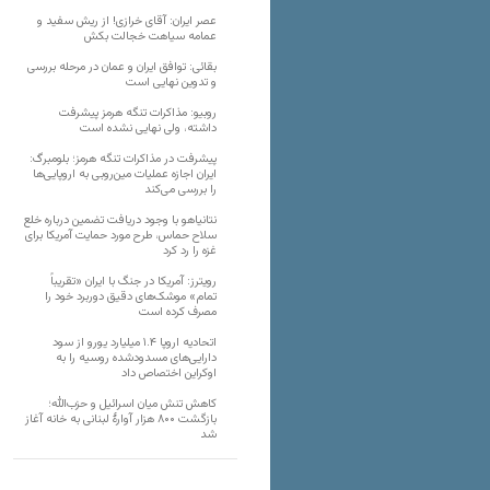
عصر ایران: آقای خرازی! از ریش سفید و
عمامه سیاهت خجالت بکش
بقائی: توافق ایران و عمان در مرحله بررسی
و تدوین نهایی است
روبیو: مذاکرات تنگه هرمز پیشرفت
داشته، ولی نهایی نشده است
پیشرفت در مذاکرات تنگه هرمز؛ بلومبرگ:
ایران اجازه عملیات مین‌روبی به اروپایی‌ها
را بررسی می‌کند
نتانیاهو با وجود دریافت تضمین درباره خلع
سلاح حماس، طرح مورد حمایت آمریکا برای
غزه را رد کرد
رویترز: آمریکا در جنگ با ایران «تقریباً
تمام» موشک‌های دقیق دوربرد خود را
مصرف کرده است
اتحادیه اروپا ۱.۴ میلیارد یورو از سود
دارایی‌های مسدودشده روسیه را به
اوکراین ‏اختصاص داد
کاهش تنش میان اسرائیل و حزب‌الله؛
بازگشت ۸۰۰ هزار آوارۀ لبنانی به خانه‌ آغاز
شد