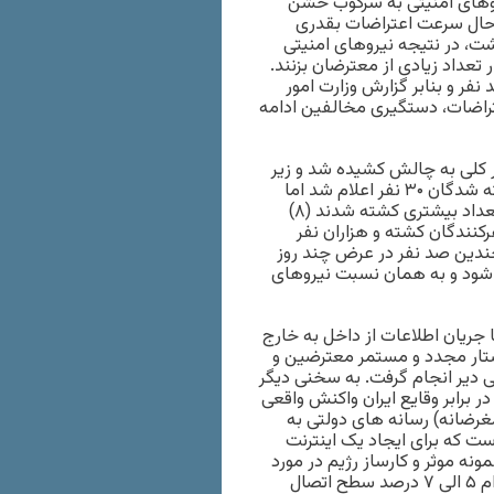
وهای امنیتی به سرکوب خشن
ن حال سرعت اعتراضات بقدری
شت، در نتیجه نیروهای امنیتی
عداد زیادی از معترضان بزنند.
ر و بنابر گزارش وزارت امور
عتراضات، دستگیری مخالفین ادامه
امی بطور کلی به چالش کشیده شد و زیر
سئوال رفت شش هفته بعد از انتخابات ۱۲ ژوئن تعداد رسمی کشته شدگان ۳۰ نفر اعلام شد اما
بعد ها این تعداد به ۸۰ نفر رسید (۷) و سپس در ادامه ناآرامیها تعداد بیشتری کشته شدند (۸)
وئن ۲۰۱۰، ده ها نفر از تظاهرکنندگان کشته و هزاران نفر
ر شدند. در اعتراضات نوامبر ۲۰۱۹ برخلاف سال ۲۰۰۹ و ۲۰۱۰ چندین صد نفر در عرض چند روز
تر می شود و به همان نسبت نیروهای
ا جریان اطلاعات از داخل به خارج
پروا دست به کشتار مجدد و مستمر معترضین و
ی دیر انجام گرفت. به سخنی دیگر
ر برابر وقایع ایران واکنش واقعی
مغرضانه) رسانه های دولتی به
ست که برای ایجاد یک اینترنت
ونه موثر و کارساز رژیم در مورد
ورود و خروج اطلاعات بود. گزارش شده است که رژیم برای این اقدام ۵ الی ۷ درصد سطح اتصال