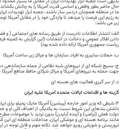
بدیهی است جعبه ابزار تهدیدات ایران در مقابل ما بسیار محدود اس
حال حاضر بطور واقعی و اساسی قدرت آمریکا را به چالش بکشاند اما
ما در منطقه همچنان دردسر ساز باشند. جعبه ابزار تهدیدات ایر
به رژیم این فرصت را میدهد تا وازدگی خود را در مقابل آمریکا توج
زیر می باشد:
الف: انتشار اطلاعات نادرست از طریق رسانه های اجتماعی ( و فض
دادن افکار عمومی و دخالت در انتخابات (این گزارش به کمیته فرعی
ریاست جمهوری آمریکا ارائه داده شده بود)
ب: حملات سایبری به افراد، سازمان ها و مراکز زیر ساخت آمریکا
ج: بسیج شبکه ای از نیروهای شبه نظامی از جمله سازماندهی ده
جهت حمله به نیروهای آمریکا و مراکز شرکای حافظ منافع آمریکا د
د: از سر گیری فعالیت های هسته ای
گزینه ها و اقدامات ایالات متحده آمریکا علیه ایران
۱۲ شرطی که وزیر امور خارجه (پیشین) آمریکا مایک پمپئو برای ایر
دولت فعلی (ترامپ) و آینده (بایدن) بدون تردید با موضوعات مطرح
مانند برنامه هسته ای و موشکی ایران، مداخلات منطقه ای این کش
تروریستی و شورشی روبرو خواهد شد. نکته مهم و قابل توجه در ای