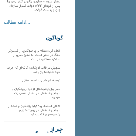
بخش سوم – سازمان زنان در کنترل مردان!
پس از کودتای ۱۳۳۲ دولت کنترل سازمان
زنان را بدست گرفت.
ادامه مطالب...
گوناگون
قطر: کل منطقه برای جلوگیری از گسترش
جنگ در تلاش است اما هنوز خبری از
مذاکره مستقیم نیست
شورش در قلب اورشلیم؛ کافه‌ای که جرات
کرده شنبه‌ها باز باشد
توصیه ضرغامی به احمد جنتی
خبر ایران‌اینترنشنال از دیدار پزشکیان با
مجتبی خامنه‌ای در صندلی عقب یک
خودرو
ادعای استعفای ۲۸باره پزشکیان و هشدار
مجتبی خامنه‌ای در روایت خرازی؛
رئیس‌جمهور تکذیب کرد
خبر از
تارنماهای دیگر