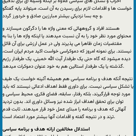
احزاب و تشکل های سیاسی علاوه بر اینکه وسیله ای برای تدقیق
خواست ها و اقدامات لازم برای رسیدن به آن است، میتواند پایه گفتگو
و چه بسا نزدیکی بیشتر مبارزین صادق و خردورز گردد.
هستند افراد و گروههائی که معنی واژه ها را دگرگون میسازند و
محتوای مورد نظر خود را به آن نسبت میدهند یا اینکه واژه ها را بنا به
مقتضیات زمان ظاهرا می پذیرند ولی در عمل ارزشی برای آن قائل
نیستند. برای نمونه امروز که دموکراسی خواست اکید مردم ایران است،
دیده میشود که گاه حتی یک طرفدار آیت الله خمینی، یک طرفدار رژیم
گذشته یا یک طرفدار استالین هم به خود عنوان دموکرات میدهد.
نتیجه آنکه هدف و برنامه سیاسی هم همیشه آئینه خواست یک طیف
یا تشکل سیاسی نیست. برای داوری فقط اهداف ادعائی نیستند که باید
مورد توجه قرارگیرند، بلکه رفتار، سابقه، فضای فکری، محیط سیاسی و
توان برای تحقق اهداف ابراز شده نیز وسائل داوری اند. بدون تردید
آنهائی که هدف و برنامه را مبنای عمل خود قرار میدهند، ثابت قدم
ترند و در نتیجه گفته و اقدامات آنها بیشتر مورد اعتماد است.
استدلال مخالفین ارائه هدف و برنامه سیاسی