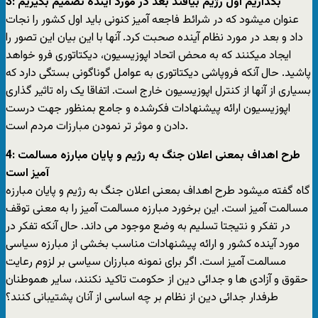
3: بگذاریم اول رژیم بیافتد بعد در مورد آینده تصمیم بگیریم
عنوان میشود که در شرائط فاجعه آمیز کنونی باید اول کشور را نجات
داد و بعد در مورد نظام آینده صحبت کرد. آنها با این بیان این تصور را
ایجاد میکنند که به محض اتحاد اپوزیسیون، دیکتاتوری فرو خواهد
پاشید. حال آنکه فروپاشی دیکتاتوری به عوامل گوناگونی بستگی دارد که
بسیاری از آنها از کنترل اپوزیسیون خارج است. اتفاقا یک راه تاثیر گذاری
اپوزیسیون ارائه پیشنهادات فکرشده و جامع بمنظور جهت درست
دادن و موثر تر نمودن مبارزات مردم است.
4: طرح اهداف بمعنی اعلان جنگ به رژیم و پایان مبارزه مسالمت
آمیز است
گاه گفته میشود طرح اهداف بمعنی اعلان جنگ به رژیم و پایان مبارزه
مسالمت آمیز است. این برخورد مبارزه مسالمت آمیز را به معنی توقف
در تفکر و نتیجتا تسلیم به وضع موجود می داند. حال آنکه تفکر در
مورد آینده کشور و ارائه پیشنهادات مناسب بخشی از مبارزه سیاسی
مسالمت آمیز است. اگر برای نمونه مبارزان سیاسی بر لزوم رعایت
حقوق و آزادی ها و جدائی دین از حکومت تاکید نکنند، سایر هموطنان
طرفدار جدائی دین از نظام بر چه اساسی از آنان پشتیبانی کنند؟