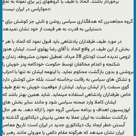
برخوردار باشند. اتحاد با طیف یا گروههای زیر برای نمونه به نفع
دموکراسی در ایران نیست:
• گروه مجاهدین که هدفگذاری سیاسی روشن و ثابتی جز کوشش برای
دستیابی به قدرت به هر قیمت از خود نشان نمیدهد.
• در مورد طیف طرفداران پادشاهی باید قبول نمود که اتحاد با هر
بخش از این طیف در واقع اتحاد با آقای رضا پهلوی است. ایشان هنوز
لزومی ندیده است کودتای 28 مرداد، تعطیل نمودن مشروطه، زندان و
شکنجه و اعدام مخالفان توسط حکومت خودکامه پدر خویش را
بروشنی و بدون بازگشت محکوم نماید. با اینهمه ایشان نه تنها با احزاب
و تشکل های سیاسی به رقابت برخاسته است، بلکه حتی کوشش دارد
گوی سبقت را از ایشان برباید. ایشان از موقعیت خویش به نفع طیف
خاص طرفداران پادشاهی استفاده مینماید. شاید همین بهتر باشد که
ایشان کاملا وارد صحنه سیاسی شود و مانند سایر بخش های
اپوزیسیون اهداف و برنامه سیاسی گروه خود را ارائه دهد. به هر حال
بازگشت سلطنت به ایران عملا به معنی پذیرش دیکتاتوری گذشته و
آبستن خطر ایجاد یک دیکتاتوری جدید در ایران است: تاریخ معاصر
ایران نشان میدهد که هرگونه مقام دائمی یا موروثی مانند رهبر یا