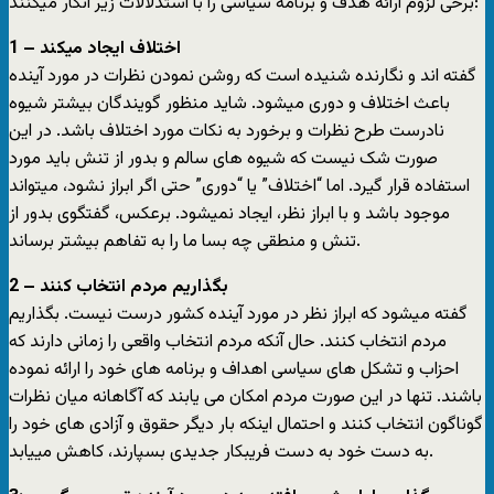
برخی لزوم ارائه هدف و برنامه سیاسی را با استدلالات زیر انکار میکنند:
1 – اختلاف ایجاد میکند
گفته اند و نگارنده شنیده است که روشن نمودن نظرات در مورد آینده
باعث اختلاف و دوری میشود. شاید منظور گویندگان بیشتر شیوه
نادرست طرح نظرات و برخورد به نکات مورد اختلاف باشد. در این
صورت شک نیست که شیوه های سالم و بدور از تنش باید مورد
استفاده قرار گیرد. اما “اختلاف” یا “دوری” حتی اگر ابراز نشود، میتواند
موجود باشد و با ابراز نظر، ایجاد نمیشود. برعکس، گفتگوی بدور از
تنش و منطقی چه بسا ما را به تفاهم بیشتر برساند.
2 – بگذاریم مردم انتخاب کنند
گفته میشود که ابراز نظر در مورد آینده کشور درست نیست. بگذاریم
مردم انتخاب کنند. حال آنکه مردم انتخاب واقعی را زمانی دارند که
احزاب و تشکل های سیاسی اهداف و برنامه های خود را ارائه نموده
باشند. تنها در این صورت مردم امکان می یابند که آگاهانه میان نظرات
گوناگون انتخاب کنند و احتمال اینکه بار دیگر حقوق و آزادی های خود را
به دست خود به دست فریبکار جدیدی بسپارند، کاهش مییابد.