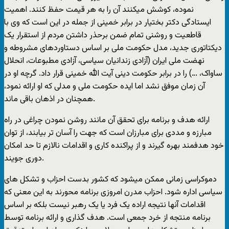
نموده، کوشش میکنند آن را به هر قیمت حفظ کنند. اهمیت
ایستادگی دکتر بختیار در برابر خمینی از جمله در این است که وی با
قاطعیت و روشنی تمام ضمن برحذر داشتن مردم از استقرار یک
دیکتاتوری جدید، مدل حکومت ملی بر اساس دستاوردهای مشروطه و
نهضت ملی ایران (آزادی زندانیان سیاسی، آزادی مطبوعات، انحلال
ساواک، …) را در برابر حکومت دینی آیت الله خمینی قرار داد. گرچه او در
آن زمان موفق نشد اما ایده حکومت ملی و مدلی که او ارائه نمود،
همچنان در اذهان باقی ماند.
ارائه هدف و برنامه برای تحقق آن مانند روشن نمودن چراغی در راه
مبارزه و مددی برای مبارزان است که جهت را آسان تر بیابند، از توان
خود هدفمند بهره گیرند و از پراکنده کاری و اقدامات نالازم تا حد امکان
دوری جویند.
دموکراسی زمانی ممکن میشود که کشور بدست احزاب و تشکل های
سیاسی اداره شود. احزاب مدرن امروزی برنامه محورند به این معنی که
اقدامات آنها نتیجه اراده یک فرد یا یک رهبر نیست بلکه بر اساس
برنامه منتجه از خرد جمعی است. هدف گذاری و ارائه برنامه توسط