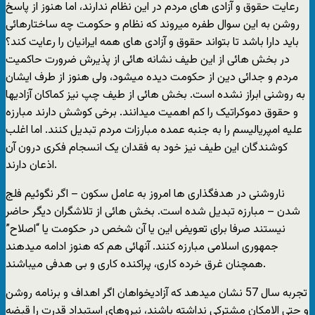
رعایت حقوق و آزادی های مردم در این نظام ندارند، اما هنوز از پاسخ
روشن به این سوال طفره میروند که نظام و حکومت چه ساختارهائی
باید دارا باشد تا بتواند حقوق و آزادی های همه ایرانیان را رعایت کند؟
در بخش هائی از این طیف نشانه هائی از پذیرش ضرورت حاکمیت
مردم و جدائی دین از حکومت دیده میشود، ولی هنوز از طرف ایشان
به روشنی ابراز نشده است. بخش هائی از طیف چپ نیز کماکان آزادیها
و حقوق دموکراتیک را کم اهمیت میدانند. برخی کوشش دارند مبارزه
علیه امپریالیسم را به جنبه عمده مبارزات مردم تبدیل کنند. اما اغلب
کوشندگان این طیف نیز خود به فقدان یک انسجام فکری درون آن
اذعان دارند.
ناروشنی در هدفگذاری ها امروز به عامل سکون – اگر نگوئیم فلج
شدن – مبارزه تبدیل شده است. بخش هائی از تلاشگران دیگر حاضر
نیستند صرفا برای تعویض این یا آن شخص در حکومت یا “اصلاح”
جمهوری اسلامی مبارزه کنند. آنهائی هم که هنوز ادامه میدهند
همچنان غرق خرده کاری، پراکنده کاری و بی هدفی میباشند.
تجربه سال 57 نشان میدهد که آزادیخواهان اگر اهداف و برنامه روشن
و حتی الامکان مشترکی نداشته باشند، نیروهای استبداد قدرت را قبضه