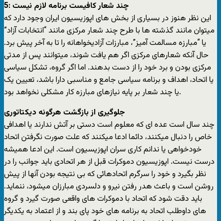
5: چند شعار کافیست برنامه لازم نیست
این نظر هنوز در بسیاری از بخش های اپوزیسیون ایران وجود دارد که
میتوان مانند گذشته ها با طرح چند شعار مرکزی مانند “انتخابات آزاد”
یا “مبارزه مسالمت آمیز”، مبارزات آزادیخواهانه را تا به آخر پیش برد.
حال آنکه شعارهای مرکزی اگر هم یافت شوند، میتوانند پس از مدتی
مرکزی بودن و برد خود را از دست بدهند. اما اگر گروه، تشکل سیاسی
یا اتحاد، اهداف و برنامه سیاسی جامع و مناسبی دارا باشد، تعیین یک
یا چند شعار بر پایه نیازهای مبارزه کار مشکلی نخواهد بود.
جلوگیری از بازگشت هرگونه دیکتاتوری
چند سال است عده ای که معلوم است دستی بر آتش ندارند یا اهدافی
خاص را دنبال میکنند، دائما ادعا میکنند که علت صورت نگرفتن اتحاد
خودخواهی یا ندانم کاری سران اپوزیسیون است. این ادعا همیشه
درست نیست. اپوزیسیون دموکرات قبل از هر اتحادی باید جوانب را در
نظر بگیرد و خود را سرگرم اتحادهائی که بی نتیجه بودن آنها از پیش
روشن است و باعث هدر رفتن نیرو و دلسردی مبارزان میشود، ننماید.
باید دقت شود که اتحاد با دموکرات های واقعی صورت گیرد و گروه
های داوطلب اتحاد به برنامه های خود پای بند و از اعتماد به یکدیگر