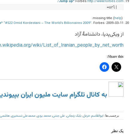
Jump up^
Forbes
http://www.forbes.com/
|url=
help
).
missing title (
p^
“#522 Omid Kordestani – The World’s Billionaires 2009”
.
Forbes
. 2009-03-11.
از ویکی‌پدیا، دانشنامهٔ آزاد
en.wikipedia.org/wiki/List_of_Iranian_people_by_net_worth
Share this:
به کانال تلگرام سایت ملیون ایران بپیوندی
ابوالقاسم خزعل
بابک زنجانی
علی جنتی
محمد يزدی
محمدعلی تسخيری
هاشمی 
برچسب‌ها:
,
,
,
,
,
یک نظر