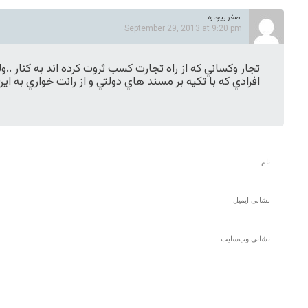
اصغر بيچاره
September 29, 2013 at 9:20 pm
تجار وكساني كه از راه تجارت كسب ثروت كرده اند به كنار ..و
افرادي كه با تكيه بر مسند هاي دولتي و از رانت خواري به اي