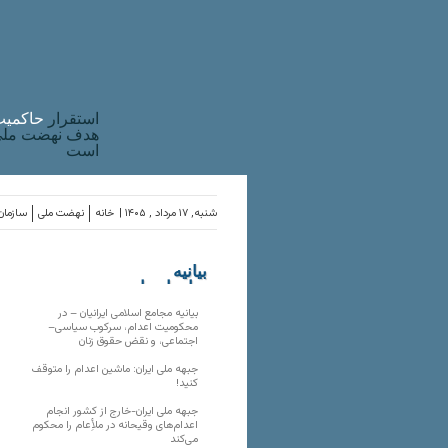
استقرار
حاکميت
هدف نهضت ملی 
است
شنبه, ۱۷ مرداد , ۱۴۰۵ |
خانه
نهضت ملی
سازمان‌
بیانیه
سازمان‌های
ملی
بیانیه مجامع اسلامی ایرانیان – در
محکومیت اعدام، سرکوب سیاسی–
اجتماعی، و نقض حقوق زنان
جبهه ملی ایران: ماشین اعدام را متوقف
کنید!
جبهه ملی ایران-خارج از کشور انجام
اعدام‌های وقیحانه در ملأِعام را محکوم
می‌کند