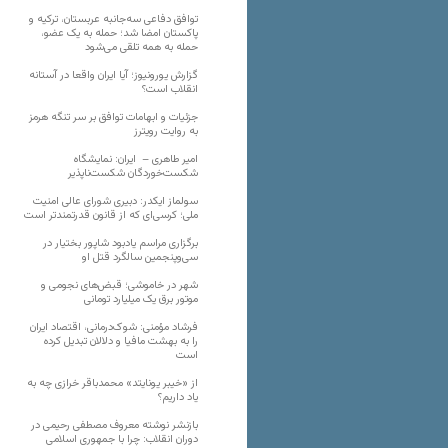
توافق دفاعی سه‌جانبه عربستان، ترکیه و
پاکستان امضا شد؛ حمله به یک عضو،
حمله به همه تلقی می‌شود
گزارش یورونیوز؛ آیا ایران واقعا در آستانه
انقلاب است؟
جزئیات و ابهامات توافق بر سر تنگه هرمز
به روایت رویترز
امیر طاهری – ایران: نمایشگاه
شکست‌خوردگان شکست‌ناپذیر
سولماز ایکدر: دبیری شورای عالی امنیت
ملی؛ کرسی‌ای که از قانون قدرتمندتر است
برگزاری مراسم یادبود شاپور بختیار در
سی‌وپنجمین سالگرد قتل او
شهر در خاموشی؛ قبض‌های نجومی و
موتور برق یک میلیارد تومانی
فرشاد مؤمنی: شوک‌درمانی، اقتصاد ایران
را به بهشت مافیا و دلالان تبدیل کرده
است
از «خیبر یونایتد» محمدباقر خرازی چه به
یاد داریم؟
بازنشر نوشته معروف مصطفی رحیمی در
دوران انقلاب: چرا با جمهوری اسلامی