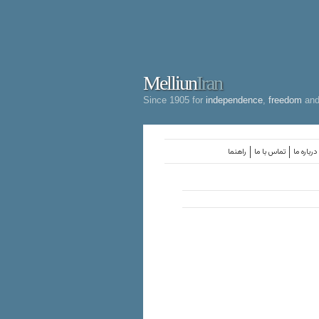
Melliun
Iran
Since 1905 for
independence
,
freedom
an
درباره ما
تماس با ما
راهنما