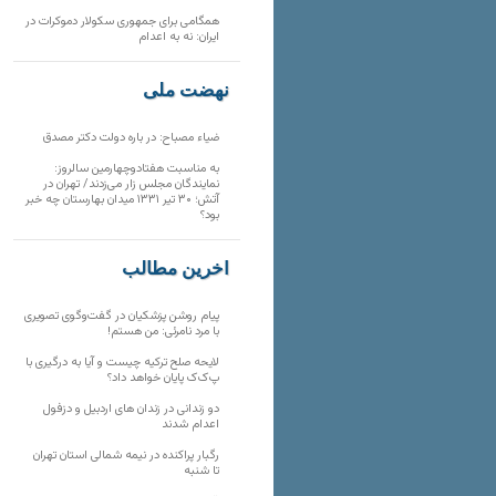
همگامی برای جمهوری سکولار دموکرات در
ایران: نه به اعدام
نهضت ملی
ضیاء مصباح: در باره دولت دکتر مصدق
به مناسبت هفتادوچهارمین سالروز:
نمایندگان مجلس زار می‌زدند/ تهران در
آتش؛ ۳۰ تیر ۱۳۳۱ میدان بهارستان چه خبر
بود؟
آخرین مطالب
پیام روشن پزشکیان در گفت‌و‌گوی تصویری
با مرد نامرئی: من هستم!
لایحه صلح ترکیه چیست و آیا به درگیری با
پ‌ک‌ک پایان خواهد داد؟
دو زندانی در زندان های اردبیل و دزفول
اعدام شدند
رگبار پراکنده در نیمه شمالی استان تهران
تا شنبه