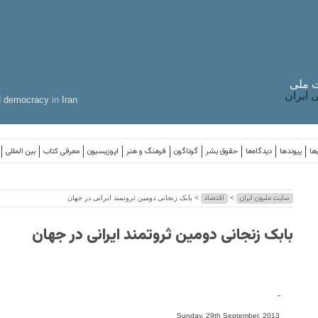
 ملی
ایران
d
democracy
in
Iran
ها
پیوندها
دیدگاه‌ها
حقوق بشر
گوناگون
فرهنگ و هنر
اپوزیسیون
معرفی کتاب
بین المللی
سایت ملیون ایران
اقتصاد
>
> بابک زنجانی دومين ثروتمند ايرانی در جهان
بابک زنجانی دومين ثروتمند ايرانی در جهان
-
Sunday, 29th September, 2013