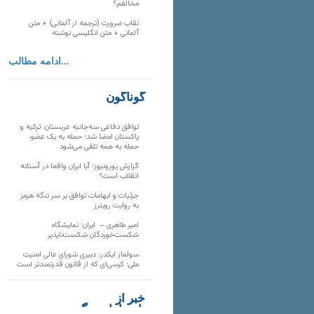
مخالفم؟
نقاب ضرورت (ترجمه از آلمانی) + متن
آلمانی + متن انگلیسی نوشته
ادامه مطالب...
گوناگون
توافق دفاعی سه‌جانبه عربستان، ترکیه و
پاکستان امضا شد؛ حمله به یک عضو،
حمله به همه تلقی می‌شود
گزارش یورونیوز؛ آیا ایران واقعا در آستانه
انقلاب است؟
جزئیات و ابهامات توافق بر سر تنگه هرمز
به روایت رویترز
امیر طاهری – ایران: نمایشگاه
شکست‌خوردگان شکست‌ناپذیر
سولماز ایکدر: دبیری شورای عالی امنیت
ملی؛ کرسی‌ای که از قانون قدرتمندتر است
خبر از
تارنماهای دیگر