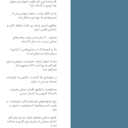
قدرت‌مندترین تلسکوپ خورشیدی جهان
چه چیزی را آشکار کرد؟
زندان لاکان رشت؛ حمزه درویش پس از
ضرب‌وشتم به بهداری منتقل شد
چاقوی اصیل زنجان زیر فشار فولاد گران و
اجناس تقلبی ارزان
مشهد؛ ۲۰ برابر شدن پلمب واحدهای
صنفی نسبت به سال گذشته
باد و گردوخاک در بخش‌هایی از کشور/
دریای مازندران مواج است
متا به اتهام ایجاد «مزاحمت عمومی» برای
کودکان به پرداخت ۵۶۷ میلیون دلار
محکوم شد
در هفته‌ای که گذشت؛ نگاهی به گزارشات
محیط زیستی در ایران
محکومیت شقایق افشار نجفی هنرمند
۱۸ساله قزوینی به ۹سال حبس
رنج خانواده‌های کشته‌شدگان اعتراضات؛ از
پلمب کسب‌وکارها تا ممنوعیت حضور بر
مزار
کانون صنفی معلمان ایران: مبارزه برای لغو
اعدام بخشی از مبارزه برای آزادی و عدالت
است