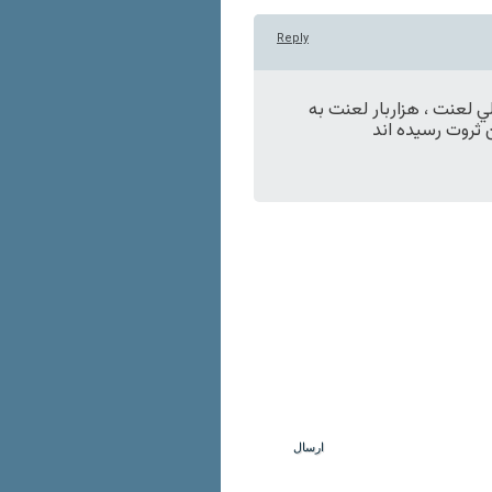
Reply
لي لعنت ، هزاربار لعنت به
ن ثروت رسيده اند