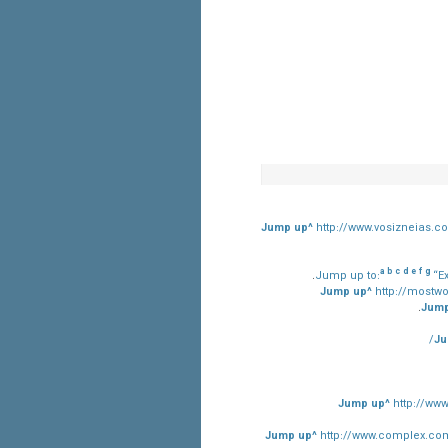
Jump up^
http://www.vosizneias.c
a
b
c
d
e
f
g
Jump up to:
“E
Jump up^
http://mostw
Jump
Ju
Jump up^
http://ww
Jump up^
http://www.complex.com