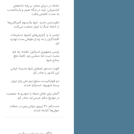
حادثه در دریای عمان؛ بر پایه داده‌های
کشتیرانی، تردد در تنگه هرمز و باب‌المندب
به شدت کاهش یافت
نظرسنجی جدید: تنها یک‌سوم آمریکایی‌ها
از ادامه جنگ با ایران حمایت می‌کنند
ترامپ با رد گزارش‌های کمبود تسلیحات،
افشاگران را به زندان طولانی مدت تهدید
کرد
رئیس‌ جمهوری اسرائیل: نقشه راه غزه
مثبت است اما حماس باید کاملا خلع
سلاح شود
کویت دستور تعطیلی تنها مدرسه ایرانی
این کشور را صادر کرد
دو فوتبالیست سابق تیم ملی زنان ایران
رسما شهروند استرالیا شدند
آلمان برای عامل حمله با خودرو به جمعیت
در مونیخ حکم حبس ابد صادر کرد
دست‌کم ۳۰ نیروی دولتی یمن در حملات
حوثی‌ها کشته شدند
بایگانی نسخه قدیم سایت