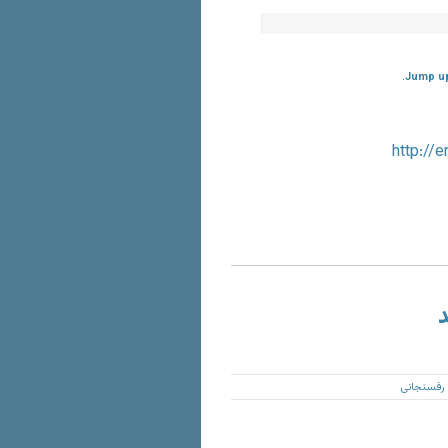
Jump u
http://
د
رفسنجانی