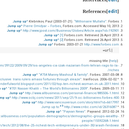
edit
edit
References[
]
.
Jump up^
Klebnikov, Paul (2003-07-21).
“Millionaire Mullahs”
.
Forbes
Jump up^
Pierre Omidyar – Forbes
, Forbes.com. Accessed May 10, 2013.
Jump up^
http://www.jpost.com/Business/Globes/Article.aspx?id=192901
Jump up^
[1]
Forbes.com. Retrieved 26 April 2013.
Jump up^
[2]
Forbes.com. Retrieved 26 April 2013.
Jump up^
Forbes
. 2003-07-21
http://www.forbes.com
|url=
help
).
missing title (
om/39122/2009/09/29/los-angeles-ca-izak-nazarian-from-tehran-rags-to-la-
riches/
Jump up^
“#754 Manny Mashouf & family”
.
Forbes
. 2007-03-08.
xclusive: Irans rulers amass fortunes through sleaze”
.
Iranfocus
. 2006-02-02.
^
onderfulworld.blogspot.com/2011/02/top-ten-richest-woman-in-uk-2011.html
 up^
“#701 Nasser Khalili – The World’s Billionaires 2009”
.
Forbes
. 2009-03-11.
Jump up^
http://www.allbusiness.com/personal-finance/885506-1.html
mp up^
http://www.ocbj.com/news/2011/sep/21/9-oc-billionaires-forbes-400/
Jump up^
http://www.vancouversun.com/story.html?id=6617997
a
b
Jump up to:
http://www.cnbc.com/id/26316087
^
Jump up^
“Payvan News”
.
Payvand
. 2012-02-24.
w.allbusiness.com/population-demographics/demographic-groups-wealthy-
people/15592268-1.html
/tech/2012/08/the-25-richest-tech-entrepreneurs-under-30/arash-ferdowsi