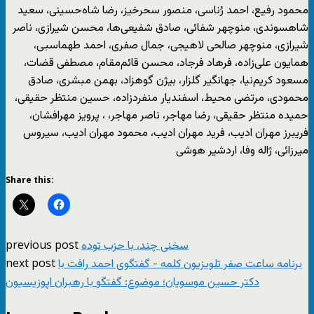
محمود رفیع، احمد رُناسی، منصور سحرخیز، رضا شاه‌حسینی، سعید
شاهسوندی، منوچهر شفائی، صادق شفیعی‌ها، محسن شیرازی، ناصر
شیرازی، منوچهر صالحی لاهیجی، جمال صفری، احمد طهماسبی،
همایون علی‌زاده، فرهاد فرجاد، محسن قائم‌مقام، مصطفی قضات،
مسعود کریم‌نیا، جهانگیر گلزار، بیژن گو‌هزاد، بهمن مبشری، صادق
محمودی، مرتضی محیط، اسفندیار منفردزاده، حسین منتظر حقیقی،
حمیده منتظر حقیقی، رضا مهاجر، ناصر مهاجر، ، پرویز مهرافشان،
فریبرز مهران ادیب، فرید مهران ادیب، محمود مهران ادیب، سیروس
میرزائی، ژاله وفا، اردشیر هوشی
Share this:
previous post
سخنی چند، با حزب توده
next post
برنامه ساعت صفر تلویزیون کلمه - گفتگوی احمد رافت با
دکتر حسین موسویان؛ موضوع: گفتگو با رهبران اپوزیسیون