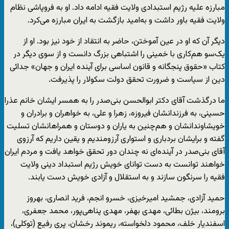
مبارزه علیه رژیم استبدادی ولایت فقیه ادامه داد. او به فروپاشی نظام
ولایت فقیه باور داشت و به‌امید بازگشت به ایران مبارزه می‌کرد.
دیگر آن که او در عین آموختن، حاضر به انتقاد از خود نیز بود. او از
یک‌سو هم‌کاری با خمینی را اشتباهی بزرگ دانست و از سوی دیگر در
کتاب «حقوق پنجگانه و قانون اساسی برای آینده ایران و جهان» جدائی
دین از سیاست و ضرورت تحقق دولت سکولار را پذیرفت.
ما درگذشت آقای دکتر ابوالحسن بنی‌صدر را به همسر ایشان خانم عذرا
حسینی، به فرزندانشان فیروزه، زهرا و علی، به خواهران و برادران و
خویشاوندانشان و هم‌چنین به یاران و دوستان و همراهانشان تسلیت
گفته و برایشان بردباری و استواری آرزومندیم و یقین داریم که آرزوی
آقای بنی‌صدر در آینده‌ای نه چندان دور تحقق خواهد یافت و مردم ایران
خواهند توانست به دست توانای خویش رژیم استبداد دینی ولایت
فقیه را سرنگون سازند و به استقلال و آزادی خویش دست یابند.
حمید آزادی، جمشید امیرخیزی، خسرو انجم، فرید انصاری، بهروز
برومند، بیژن بطائی، مهدی بهفر، مهدی پناهی‌پور، محمد جعفری،
اسفندیار خلف، محمود دلخواسته، ریموند رخشان، پری رفیع (توکلی)،