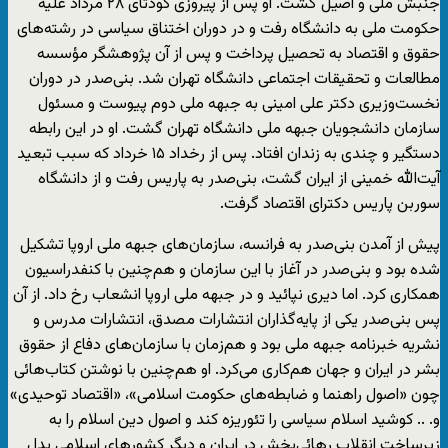
جنبش ملی و اصیل گشت. او پس از پیروزی کودتای ۲۸ مرداد علیه
حکومت ملی به دانشگاه رفت و در دوران اختناق سیاسی در رشته‌های
حقوق و اقتصاد به تحصیل پرداخت و پس از آن پژوهشگر مؤسسه
مطالعات و تحقیقات اجتماعی دانشگاه تهران شد. بنی‌صدر در دوران
نخست‌وزیری دکتر علی امینی به جبهه ملی دوم پیوست و مسئول
سازمان‌ دانشجویان جبهه ملی دانشگاه تهران گشت. او در این رابطه
دستگیر و چندی به زندان افتاد. پس از رخداد ۱۵ خرداد که سبب تبعید
آیت‌الله خمینی از ایران گشت، بنی‌صدر به پاریس رفت و از دانشگاه
سوربن پاریس دکترای اقتصاد گرفت.
پیش از آمدن بنی‌صدر به فرانسه، سازمان‌های جبهه ملی اروپا تشکیل
شده بود و بنی‌صدر در آغاز با این سازمان و هم‌چنین با کنفدراسیون
همکاری کرد. اما دیری نپائید و در جبهه ملی اروپا انشعاب رخ داد. از آن
پس بنی‌صدر یکی از پایه‌گذاران انتشارات مصدق، انتشارات مدرس و
نشریه خبرنامه جبهه ملی بود و هم‌زمان با سازمان‌های دفاع از حقوق
بشر در ایران و جهان هم‌کاری می‌کرد. او هم‌چنین با نوشتن کتاب‌هائی
چون «اصول راهنما و ضابطه‌های حکومت اسلامی»، «اقتصاد توحیدی»
و. .. کوشید اسلام سیاسی را تئوریزه کند و اصول دین اسلام را به
زیرساخت انقلاب رهائی‌بخش در ایران و دیگر کشورهای اسلامی بدل